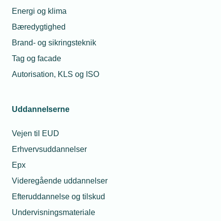
Hvad forventer I af vedkommende fremadrettet
Energi og klima
Hvad er konsekvensen, hvis medarbejderen ikke
Bæredygtighed
ændrer adfærd
Brand- og sikringsteknik
Det vil altid være en konkret vurdering, hvad der
Tag og facade
skal ske i sådanne sager, hvorfor vi altid anbefaler
Autorisation, KLS og ISO
at kontakte juridisk afdeling for en vurdering, inden I
beslutter, hvad der skal ske.
Uddannelserne
Vejen til EUD
Læs mere om samme emne:
Erhvervsuddannelser
krænkelser
Personalejura
Epx
Videregående uddannelser
Efteruddannelse og tilskud
Undervisningsmateriale