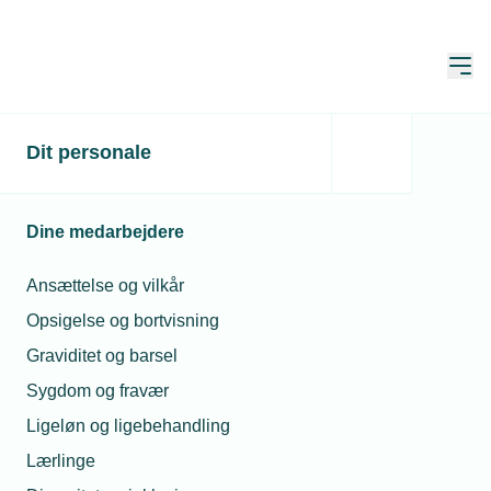
Åbn
Hjem
Dit personale
Dokumentation for
svendens krænkende
Dine medarbejdere
adfærd?
Ansættelse og vilkår
Spørgeboks
Opsigelse og bortvisning
Publiceret:
06. mar. 2025
Graviditet og barsel
Spørgsmål besvaret af:
Henriette Ringkvist, juridisk
rådgiver
Sygdom og fravær
Ligeløn og ligebehandling
Lærlinge