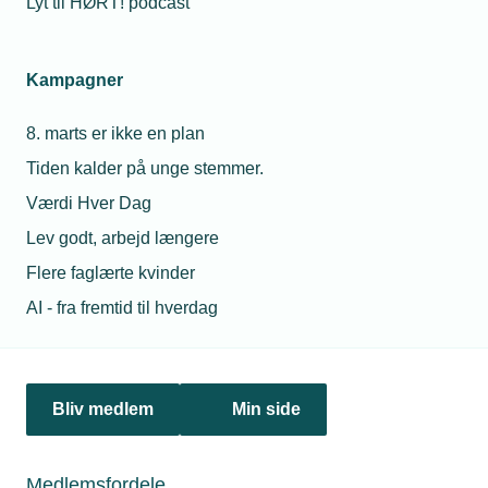
Lyt til HØRT! podcast
Netværk & aktiviteter
Kampagner
Nyheder
8. marts er ikke en plan
Politik & analyse
Tiden kalder på unge stemmer.
Om TEKNIQ
Værdi Hver Dag
Lev godt, arbejd længere
Flere faglærte kvinder
Juridiske henvendelser
AI - fra fremtid til hverdag
jura@tekniq.dk
Øvrige henvendelser
tekniq@tekniq.dk
Bliv medlem
Min side
Telefon:
43436000
Mandag til torsdag fra kl. 8:00 til 16:00
Medlemsfordele