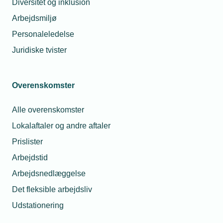
Diversitet og inklusion
Arbejdsmiljø
Personaleledelse
Juridiske tvister
Overenskomster
En kunde føler sig krænket
Spørgsmål:
Alle overenskomster
af vores medarbejder: Svenden var i
Lokalaftaler og andre aftaler
forbindelse med vvs-arbejde ifølge
kunden gået ind på et badeværelse,
Prislister
hvor en person fra husstanden var i
Arbejdstid
brusebad. Vores medarbejder
Arbejdsnedlæggelse
benægter alle forhold for krænkende
Det fleksible arbejdsliv
adfærd. Hvad skal vi gøre nu?
Udstationering