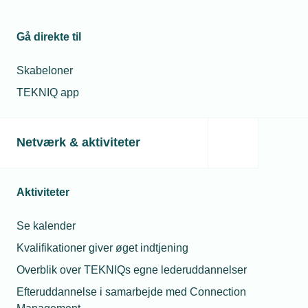
Relaterede artikler
Gå direkte til
06. feb. 2023
Tilsyn fortsætter fokus på sexchikane
Skabeloner
TEKNIQ app
24. mar. 2025
Netværk & aktiviteter
Hvor dyrt er det at glemme
ansættelsesbeviset?
Aktiviteter
12. maj 2025
Se kalender
Højesteret blåstempler flytning af
medarbejdere
Kvalifikationer giver øget indtjening
Overblik over TEKNIQs egne lederuddannelser
Efteruddannelse i samarbejde med Connection