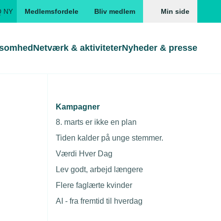
Q NY
Medlemsfordele
Bliv medlem
Min side
ksomhed
Netværk & aktiviteter
Nyheder & presse
Genveje
Genveje
serne
Kampagner
etværksmøde på
Gå direkte til
Gå direkte til
EUD
8. marts er ikke en plan
Skabeloner og kontrakter
Skabeloner
ddannelser
Tiden kalder på unge stemmer.
Beregn opsigelsesvarsel
TEKNIQ app
Værdi Hver Dag
nde uddannelser
Lev godt, arbejd længere
nelse og tilskud
Flere faglærte kvinder
ngsmateriale
AI - fra fremtid til hverdag