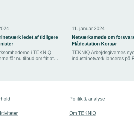
 2024
11. januar 2024
inetværk ledet af tidligere
Netværksmøde om forsvars
nister
Flådestation Korsør
rksomhederne i TEKNIQ
TEKNIQ Arbejdsgivernes ny
ne får nu tilbud om frit at
industrinetværk lanceres på 
et aktivt og inspirerende
Korsør den 8. februar. Forsva
d andre virksomheder.
flere mindre og mellemstore
af Industrinetværket bliver
virksomheder blandt sine lev
rsvarsminister Gitte Lillelund
Kom og bliv klædt på til at leve
Forsvaret og få samtidig en u
mulighed for at se Fregatten “
rhold
Politik & analyse
indefra.
tiviteter
Om TEKNIQ