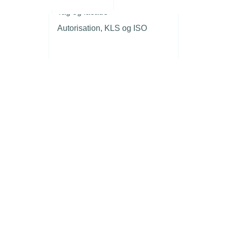
r
Tag og facade
Autorisation, KLS og ISO