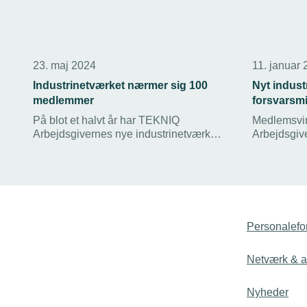
23. maj 2024
11. januar
Industrinetværket nærmer sig 100
Nyt industr
medlemmer
forsvarsmi
På blot et halvt år har TEKNIQ
Medlemsvi
Arbejdsgivernes nye industrinetværk
Arbejdsgiver
slået sit navn så godt fast blandt
være med i 
Industrivirksomhederne, at vi nærmer os
netværk me
de første 100 medlemmer. Stærke
Facilitator 
arrangementer trækker medlemmer til.
tidligere fo
Bech.
Personalefo
Netværk & ak
Nyheder