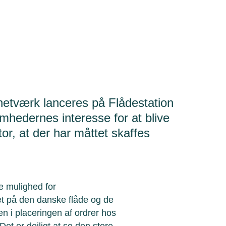
etværk lanceres på Flådestation
mhedernes interesse for at blive
tor, at der har måttet skaffes
e mulighed for
t på den danske flåde og de
en i placeringen af ordrer hos
t er dejligt at se den store