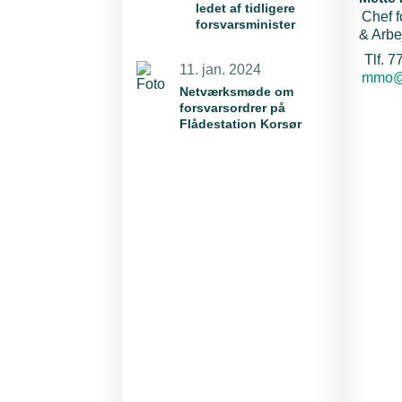
ledet af tidligere
Chef f
forsvarsminister
& Arb
Tlf. 7
11. jan. 2024
E-mail
mmo@t
Netværksmøde om
forsvarsordrer på
Flådestation Korsør