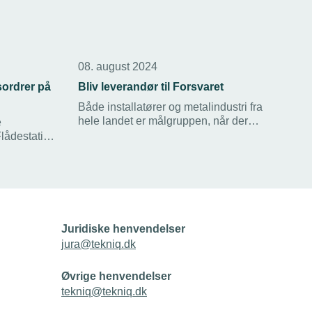
08. august 2024
ordrer på
Bliv leverandør til Forsvaret
Både installatører og metalindustri fra
hele landet er målgruppen, når der
e
afholdes Fynsk Forsvarsdag den 2.
Flådestation
oktober. TEKNIQ Arbejdsgiverne er
ret ønsker
medarrangør og opfordrer virksomheder
til at investere en dag i at undersøge
erandører.
mulighederne for at blive leverandør til
re til
forsvaret.
nik
Niels Juel”
Juridiske henvendelser
jura@tekniq.dk
Øvrige henvendelser
tekniq@tekniq.dk