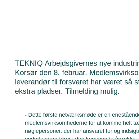
TEKNIQ Arbejdsgivernes nye industrin
Korsør den 8. februar. Medlemsvirkso
leverandør til forsvaret har været så s
ekstra pladser. Tilmelding mulig.
- Dette første netværksmøde er en eneståend
medlemsvirksomhederne for at komme helt tæ
nøglepersoner, der har ansvaret for og indsigt
underleverandører i den kommende årrække. De