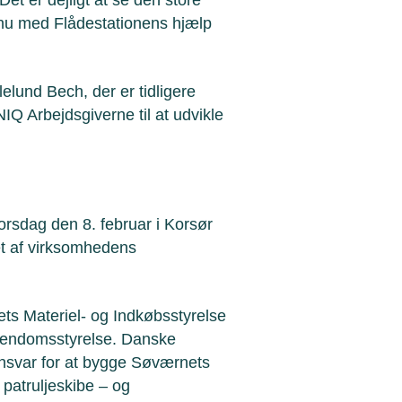
 nu med Flådestationens hjælp
llelund Bech, der er tidligere
IQ Arbejdsgiverne til at udvikle
orsdag den 8. februar i Korsør
et af virksomhedens
ets Materiel- og Indkøbsstyrelse
jendomsstyrelse. Danske
 ansvar for at bygge Søværnets
patruljeskibe – og