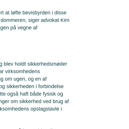
t at løfte bevisbyrden i disse
e dommeren, siger advokat Kim
agen på vegne af
ag blev holdt sikkerhedsmøder
ar virksomhedens
g om ugen, og en af
og sikkerheden i forbindelse
te også haft både fysisk og
linger om sikkerhed ved brug af
irksomhedens opslagstavle i