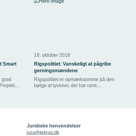
18. oktober 2018
kt Smart
Rigspolitiet: Vanskeligt at pågribe
gerningsmændene
n grad
Rigspolitiet er opmærksomme på den
Projekt
bølge af tyverier, der har ramt
installatørerne det seneste år. Men det er
vanskeligt at pågribe
edlemmer.
gerningsmændene, fordi der er tale om
”omrejsende kriminelle”, lyder
forklaringen fra politiet.
Juridiske henvendelser
jura@tekniq.dk