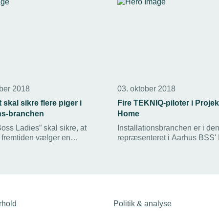
ber 2018
03. oktober 2018
 skal sikre flere piger i
Fire TEKNIQ-piloter i Proje
ons-branchen
Home
Boss Ladies” skal sikre, at
Installationsbranchen er i de
 i fremtiden vælger en
repræsenteret i Aarhus BSS' 
inden for installations- og
Smart Home. Fire af de 12
chen.
virksomheder, som deltager i
pilotprojektet, er TEKNIQ-m
rhold
Politik & analyse