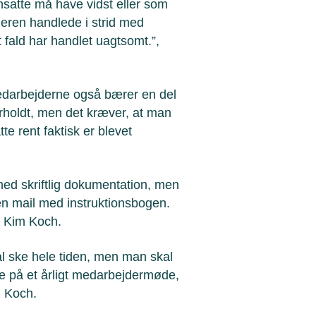
ansatte må have vidst eller som
eren handlede i strid med
t fald har handlet uagtsomt.”,
medarbejderne også bærer en del
verholdt, men det kræver, at man
 rent faktisk er blevet
 med skriftlig dokumentation, men
en mail med instruktionsbogen.
r Kim Koch.
al ske hele tiden, men man skal
ke på et årligt medarbejdermøde,
m Koch.