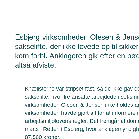
Esbjerg-virksomheden Olesen & Jensen
sakselifte, der ikke levede op til sikk
kom forbi. Anklageren gik efter en bø
altså afviste.
Knælisterne var stripset fast, så de ikke gav 
sakselifte, hvor tre ansatte arbejdede i seks m
virksomheden Olesen & Jensen ikke holdes ans
virksomheden havde gjort alt for at informer
arbejdsmiljølovens regler. Det fremgår af do
marts i Retten i Esbjerg, hvor anklagemyndig
87.500 kroner.