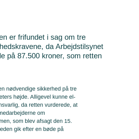
 er frifundet i sag om tre
erhedskravene, da Arbejdstilsynet
de på 87.500 kroner, som retten
den nødvendige sikkerhed på tre
eters højde. Alligevel kunne el-
varlig, da retten vurderede, at
e medarbejderne om
mmen, som blev afsagt den 15.
heden gik efter en bøde på