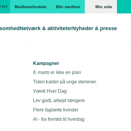
Q NY
Medlemsfordele
Bliv medlem
Min side
ksomhed
Netværk & aktiviteter
Nyheder & presse
Genveje
Genveje
serne
Kampagner
ge lifte
Gå direkte til
Gå direkte til
EUD
8. marts er ikke en plan
Skabeloner og kontrakter
Skabeloner
ddannelser
Tiden kalder på unge stemmer.
Beregn opsigelsesvarsel
TEKNIQ app
Værdi Hver Dag
nde uddannelser
Lev godt, arbejd længere
nelse og tilskud
Flere faglærte kvinder
ngsmateriale
AI - fra fremtid til hverdag