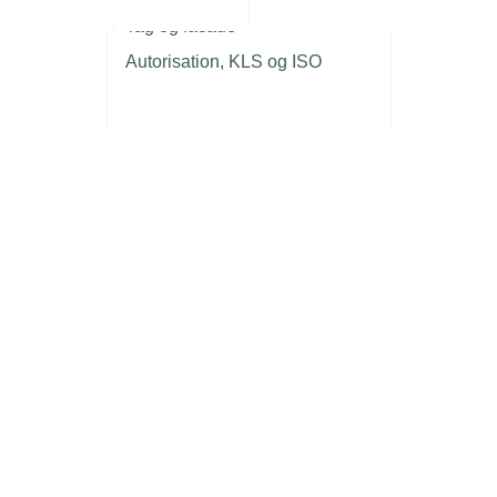
r
Tag og facade
Autorisation, KLS og ISO