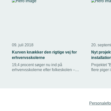
09. juli 2018
20. septem
Kurven knækker den rigtige vej for
Nyt projekt
erhvervsskolerne
installati
19,4 procent søger nu ind på
Projektet ”
erhvervsskolerne efter folkeskolen –
flere piger
heraf vælger hele 51 procent en teknisk
uddannelse 
erhvervsuddannelse. Det viser tal fra
byggebran
Undervisningsministeriet. Hos TEKNIQ
hilser man udviklingen velkommen –
selvom der stadig er lang vej til at få
dækket det fremtidige behov for faglærte.
Personalefo