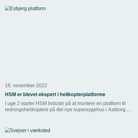
Sikkerhedsstyrelsen over for Industri & Teknik.
18. november 2022
HSM er blevet ekspert i helikopterplatforme
I uge 2 starter HSM Industri på at montere en platform til
redningshelikoptere på det nye supersygehus i Aalborg.
Det er tredje helikopterplatform på fem år fra HSM.
Udlandet kan blive næste skridt.