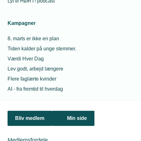
Lyt til HØRT! podcast
Hjemsted: Haderslev
Kampagner
Web:
www.bema.as.dk
Direktør: Jørgen Strøm
8. marts er ikke en plan
Tiden kalder på unge stemmer.
Ejere: Jørgen Strøm og Erik Rasmussen
Værdi Hver Dag
Ansatte: 60
Lev godt, arbejd længere
Flere faglærte kvinder
AI - fra fremtid til hverdag
Læs mere om samme emne:
Bliv medlem
Min side
svejsning
CE
Grøn Industri
Medlemsfordele