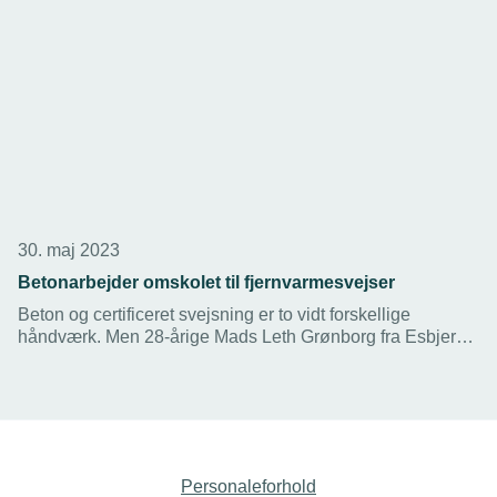
30. maj 2023
Betonarbejder omskolet til fjernvarmesvejser
Beton og certificeret svejsning er to vidt forskellige
håndværk. Men 28-årige Mads Leth Grønborg fra Esbjerg
er et godt eksempel på, at en intensiv omskoling på 52
dage kan give en betonarbejder kompetencer til at svejse i
de store fjernvarmeprojekter, som kommer i den grønne
omstilling.
Personaleforhold