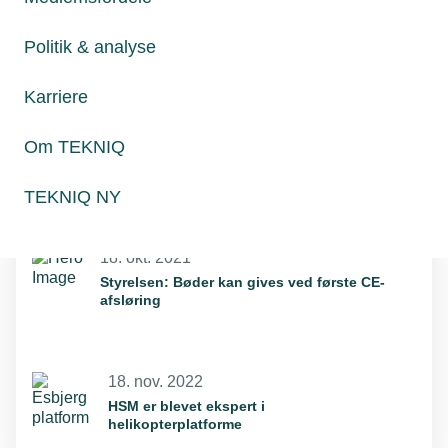
Politik & analyse
Relaterede nyheder
Karriere
11. okt. 2021
Om TEKNIQ
Smedie slap fra CE-fusk med en advarsel
TEKNIQ NY
18. okt. 2021
Styrelsen: Bøder kan gives ved første CE-
afsløring
18. nov. 2022
HSM er blevet ekspert i
helikopterplatforme