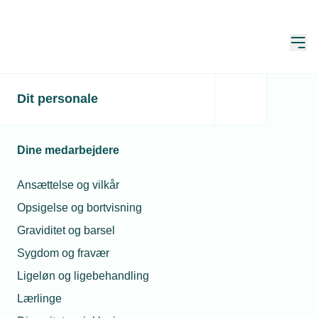
Åbn
Hjem
Dit personale
En gammel skrue og en
god forretning
Dine medarbejdere
Publiceret:
20. apr. 2023
Skrevet af:
Jan Kristensen
Ansættelse og vilkår
Opsigelse og bortvisning
Graviditet og barsel
Sygdom og fravær
Ligeløn og ligebehandling
Lærlinge