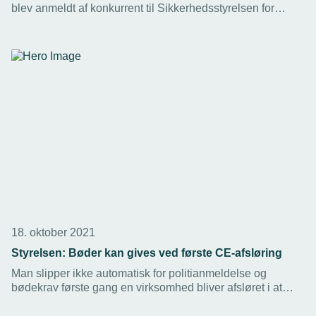
blev anmeldt af konkurrent til Sikkerhedsstyrelsen for
manglende CE-certificering. Firmaet slipper med advarsel,
viser aktindsigt. Det er konkurrence-forvridende, mener
TEKNIQ Arbejdsgiverne.
18. oktober 2021
Styrelsen: Bøder kan gives ved første CE-afsløring
Man slipper ikke automatisk for politianmeldelse og
bødekrav første gang en virksomhed bliver afsløret i at
have produceret byggestål uden certificering efter EN1090.
Bøder afhænger af forholdene i den enkelte sag, fastslår