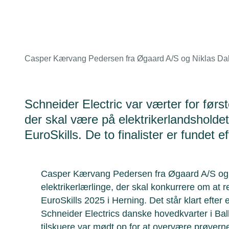
Casper Kærvang Pedersen fra Øgaard A/S og Niklas Dall 
Schneider Electric var værter for førs
der skal være på elektrikerlandsholde
EuroSkills. De to finalister er fundet e
Casper Kærvang Pedersen fra Øgaard A/S og Ni
elektrikerlærlinge, der skal konkurrere om at 
EuroSkills 2025 i Herning. Det står klart efter
Schneider Electrics danske hovedkvarter i Ba
tilskuere var mødt op for at overvære prøverne,