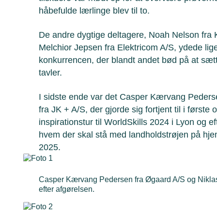
håbefulde lærlinge blev til to.
De andre dygtige deltagere, Noah Nelson fra
Melchior Jepsen fra Elektricom A/S, ydede lige
konkurrencen, der blandt andet bød på at sæt
tavler.
I sidste ende var det Casper Kærvang Pederse
fra JK + A/S, der gjorde sig fortjent til i først
inspirationstur til WorldSkills 2024 i Lyon og
hvem der skal stå med landholdstrøjen på hje
2025.
Casper Kærvang Pedersen fra Øgaard A/S og Niklas D
efter afgørelsen.