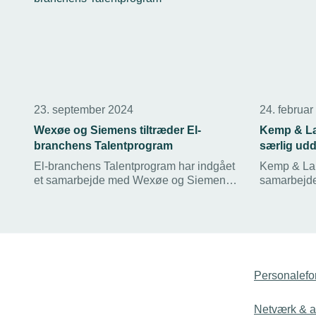
23. september 2024
24. februar
Wexøe og Siemens tiltræder El-
Kemp & La
branchens Talentprogram
særlig ud
El-branchens Talentprogram har indgået
Kemp & Laur
et samarbejde med Wexøe og Siemens.
samarbejde
Programmet giver nye muligheder for de
Erhvervsak
lærlinge, der vil tage deres evner til
uddannelse
næste niveau. Og forløbene virker, lyder
Uddannelse
det fra en netop hjemvendt lærling.
uddannelser
og fastholde
Personalefo
Netværk & ak