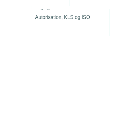
r
Tag og facade
Autorisation, KLS og ISO