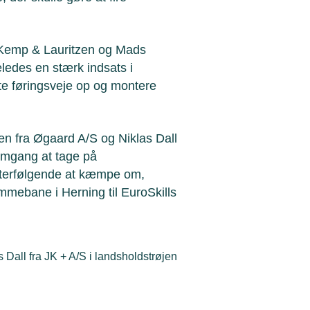
 Kemp & Lauritzen og Mads
ledes en stærk indsats i
te føringsveje op og montere
n fra Øgaard A/S og Niklas Dall
e omgang at tage på
 efterfølgende at kæmpe om,
mmebane i Herning til EuroSkills
all fra JK + A/S i landsholdstrøjen