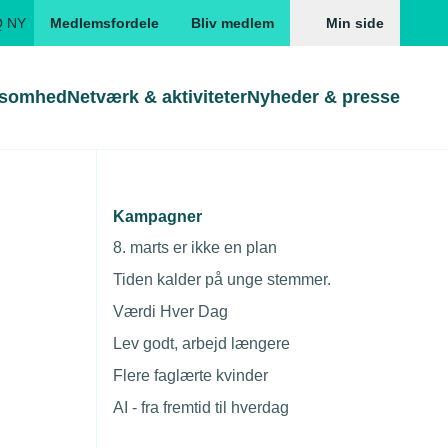
Q NY
Medlemsfordele
Bliv medlem
Min side
ksomhed
Netværk & aktiviteter
Nyheder & presse
Genveje
Genveje
serne
Kampagner
 Ballerup til
Gå direkte til
Gå direkte til
EUD
8. marts er ikke en plan
Skabeloner og kontrakter
Skabeloner
ddannelser
Tiden kalder på unge stemmer.
Beregn opsigelsesvarsel
TEKNIQ app
Værdi Hver Dag
nde uddannelser
Lev godt, arbejd længere
nelse og tilskud
Flere faglærte kvinder
ngsmateriale
AI - fra fremtid til hverdag