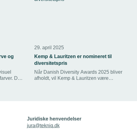
29. april 2025
rve og
Kemp & Lauritzen er nomineret til
diversitetspris
visuel
Når Danish Diversity Awards 2025 bliver
farver. Det
afholdt, vil Kemp & Lauritzen være
Lauritzens
nomineret i kategorien ”Årets store
, når det
virksomhed (over 250 medarbejdere)”.
gitale
Kemp & Lauritzen var første gang
nomineret i 2023, hvor de også vandt
prisen.
Juridiske henvendelser
jura@tekniq.dk