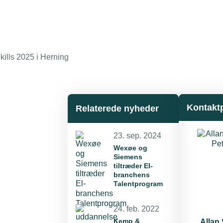
ills 2025 i Herning
Kontakt
Relaterede nyheder
23. sep. 2024
Wexøe og
Siemens
tiltræder El-
branchens
Talentprogram
24. feb. 2022
Kemp &
Allan