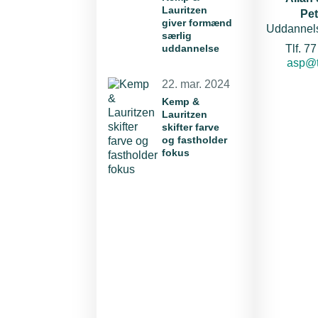
Lauritzen
Pe
giver formænd
Uddannel
særlig
uddannelse
Tlf. 7
E-mail
asp@t
22. mar. 2024
Kemp &
Lauritzen
skifter farve
og fastholder
fokus