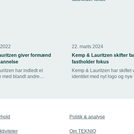
 2022
22. marts 2024
uritzen giver formænd
Kemp & Lauritzen skifter fa
dannelse
fastholder fokus
itzen har indledt et
Kemp & Lauritzen har skiftet 
 med blandt andre
identitet med nyt logo og nye 
ademi Aarhus om en formel
nye brand afspejler Kemp & 
 af virksomhedens formænd.
fokus på at være langt fremme
n er én blandt flere
gælder den bæredygtige og di
, der skal sikre tiltrækning
udvikling.
lse af talenter.
rhold
Politik & analyse
tiviteter
Om TEKNIQ