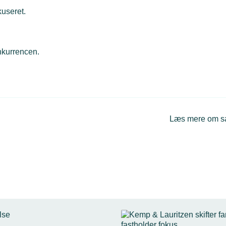
kuseret.
nkurrencen.
Læs mere om 