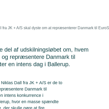
fra JK + A/S skal dyste om at repræsenterer Danmark til EuroSk
te del af udskilningsløbet om, hvem
t og repræsentere Danmark til
fter en intens dag i Ballerup.
klas Dall fra JK + A/S er de to
repræsentere Danmark til
 en intens konkurrence i
llerup, hvor en masse spændte
 der skulle gøre at fire