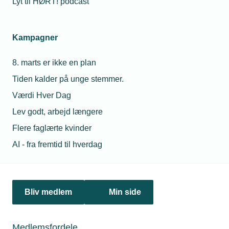
Lyt til HØRT! podcast
23. februar 2026
Kampagner
Trumps told underkendt: Det betyder det for din
virksomhed
8. marts er ikke en plan
Præsident Donald Trumps globale toldsatser er blevet
underkendt af den amerikanske højesteret. Bliv klogere på,
Tiden kalder på unge stemmer.
hvad du fortsat skal være opmærksom på som virksomhed.
Værdi Hver Dag
Lev godt, arbejd længere
Flere faglærte kvinder
AI - fra fremtid til hverdag
Bliv medlem
Min side
Medlemsfordele