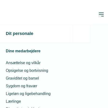
Åbn
Hjem
Dit personale
EU's ståltoldaftale
rammer aftagerindustrien
Dine medarbejdere
hårdt
Ansættelse og vilkår
Publiceret:
16. apr. 2026
Skrevet af:
Mimi Munch-Jensen
Opsigelse og bortvisning
Graviditet og barsel
Sygdom og fravær
Ligeløn og ligebehandling
Lærlinge