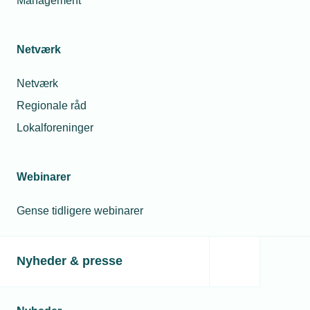
Management
Læs mere om samme emne:
Told
EU
Stålpriser
Produktion
TEKNIQ
Netværk
Netværk
Regionale råd
Lokalforeninger
Kontakt
Relaterede nyheder
23. feb. 2026
Webinarer
Trumps told
underkendt: Det betyder
Gense tidligere webinarer
det for din virksomhed
Nyheder & presse
24. jun. 2024
Få styr på din CBAM-
rapportering
Mette Mouritsen
Chef for Erhverv