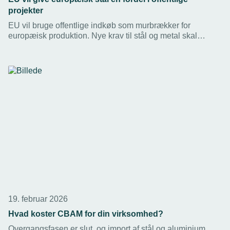
projekter
EU vil bruge offentlige indkøb som murbrækker for
europæisk produktion. Nye krav til stål og metal skal
dæmme op for unfair konkurrence fra tredjeverdenslande.
19. februar 2026
Hvad koster CBAM for din virksomhed?
Overgangsfasen er slut, og import af stål og aluminium