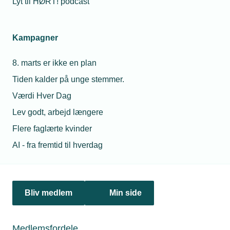
Lyt til HØRT! podcast
Netværk & aktiviteter
Kampagner
Nyheder
8. marts er ikke en plan
Politik & analyse
Tiden kalder på unge stemmer.
Om TEKNIQ
Værdi Hver Dag
Lev godt, arbejd længere
Flere faglærte kvinder
Juridiske henvendelser
AI - fra fremtid til hverdag
jura@tekniq.dk
Øvrige henvendelser
tekniq@tekniq.dk
Bliv medlem
Min side
Telefon:
43436000
Mandag til torsdag fra kl. 8:00 til 16:00
Medlemsfordele