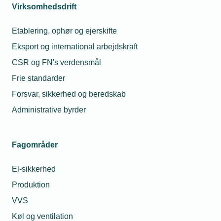
Virksomhedsdrift
Etablering, ophør og ejerskifte
Eksport og international arbejdskraft
CSR og FN's verdensmål
Frie standarder
Forsvar, sikkerhed og beredskab
Administrative byrder
12. marts 2020
To beslagsmede gik i isolation
Fagområder
I løbet af corona-krisens første måned har to beslagsmede
valgt to ugers frivillig isolation, fordi de fik en række
El-sikkerhed
symptomer på Covid19. Men ingen af dem er testet postive
Produktion
VVS
Køl og ventilation