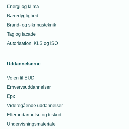
Energi og klima
Bæredygtighed
Brand- og sikringsteknik
Tag og facade
Autorisation, KLS og ISO
12. marts 2020
Uddannelserne
Smedekonkurrence gavner elevskoleheste
Smedekonkurrencen Open Danish Farrier Championship
Vejen til EUD
2020 gav et mindre overskud. Det har Hestens Værn
besluttet skal bruges til at hjælpe trængte elevskoleheste
Erhvervsuddannelser
med beskæring og beslag.
Epx
Videregående uddannelser
Efteruddannelse og tilskud
Undervisningsmateriale