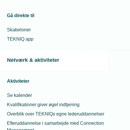
Gå direkte til
Skabeloner
TEKNIQ app
15. april 2020
Lærlinge kan vende tilbage til skolen
Netværk & aktiviteter
Lærlinge, der er i gang med deres sidste år på
erhvervsuddannelserne, kan færdiggøre deres
uddannelse og svendeprøve trods coronakrisen. Det har
undervisningsministeren besluttet.
Aktiviteter
Spørgeboks
Se kalender
Kvalifikationer giver øget indtjening
Overblik over TEKNIQs egne lederuddannelser
Efteruddannelse i samarbejde med Connection