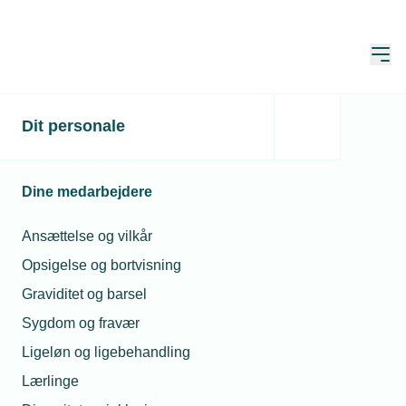
Åbn
Hjem
Dit personale
Få Corona-udfordringer
for smedene
Dine medarbejdere
Publiceret:
08. aug. 2020
Skrevet af:
Jan Kristensen
Ansættelse og vilkår
Opsigelse og bortvisning
Graviditet og barsel
Sygdom og fravær
Ligeløn og ligebehandling
Lærlinge