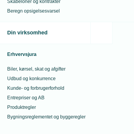
Skabeloner og kontrakter
12. mar. 2020
To beslagsmede gik i isolation
Beregn opsigelsesvarsel
Din virksomhed
12. mar. 2020
Smedekonkurrence gavner elevskoleheste
Erhvervsjura
Biler, kørsel, skat og afgifter
15. apr. 2020
Udbud og konkurrence
Lærlinge kan vende tilbage til skolen
Kunde- og forbrugerforhold
Entrepriser og AB
Produktregler
Bygningsreglementet og byggeregler
Relaterede nyheder