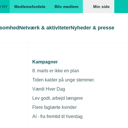
Q NY
Medlemsfordele
Bliv medlem
Min side
ksomhed
Netværk & aktiviteter
Nyheder & presse
Genveje
Genveje
serne
Kampagner
delige
Gå direkte til
Gå direkte til
EUD
8. marts er ikke en plan
Skabeloner og kontrakter
Skabeloner
ddannelser
Tiden kalder på unge stemmer.
Beregn opsigelsesvarsel
TEKNIQ app
Værdi Hver Dag
nde uddannelser
Lev godt, arbejd længere
nelse og tilskud
Flere faglærte kvinder
ngsmateriale
AI - fra fremtid til hverdag