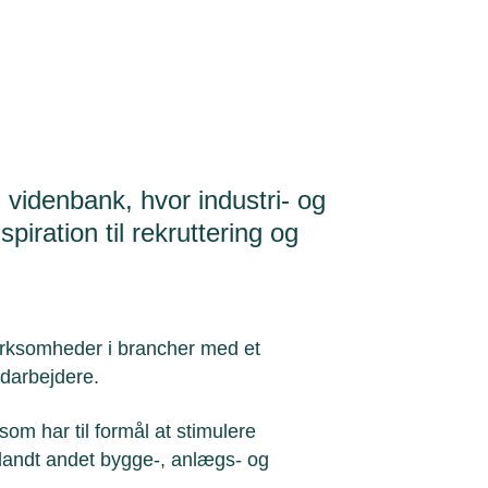
 videnbank, hvor industri- og
piration til rekruttering og
irksomheder i brancher med et
edarbejdere.
om har til formål at stimulere
blandt andet bygge-, anlægs- og