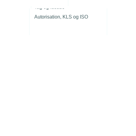
r
Tag og facade
Autorisation, KLS og ISO