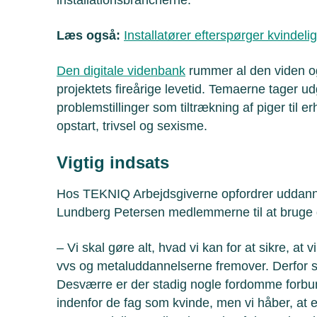
Læs også:
Installatører efterspørger kvindel
Den digitale videnbank
rummer al den viden og
projektets fireårige levetid. Temaerne tager u
problemstillinger som tiltrækning af piger ti
opstart, trivsel og sexisme.
Vigtig indsats
Hos TEKNIQ Arbejdsgiverne opfordrer uddanne
Lundberg Petersen medlemmerne til at bruge
– Vi skal gøre alt, hvad vi kan for at sikre, at v
vvs og metaluddannelserne fremover. Derfor sk
Desværre er der stadig nogle fordomme forbu
indenfor de fag som kvinde, men vi håber, at