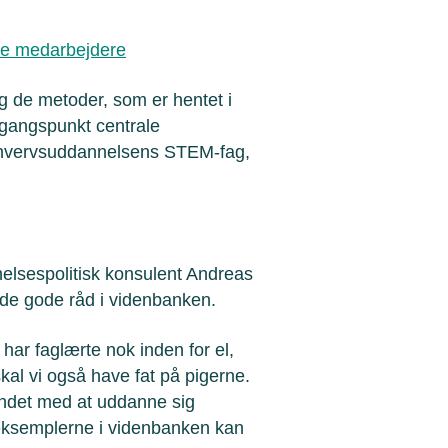
ige medarbejdere
 de metoder, som er hentet i
dgangspunkt centrale
l erhvervsuddannelsens STEM-fag,
lsespolitisk konsulent Andreas
 de gode råd i videnbanken.
i har faglærte nok inden for el,
al vi også have fat på pigerne.
ndet med at uddanne sig
 eksemplerne i videnbanken kan