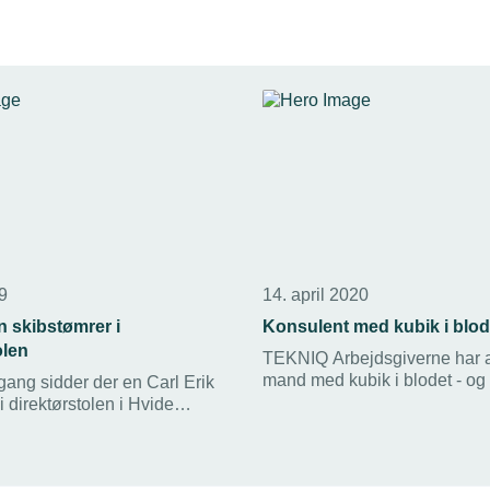
19
14. april 2020
n skibstømrer i
Konsulent med kubik i blod
olen
TEKNIQ Arbejdsgiverne har 
mand med kubik i blodet - o
ang sidder der en Carl Erik
15 års karriere i undervisning
i direktørstolen i Hvide
som chefkonsulent med ansva
yard.
uddannelserne på metal-omr