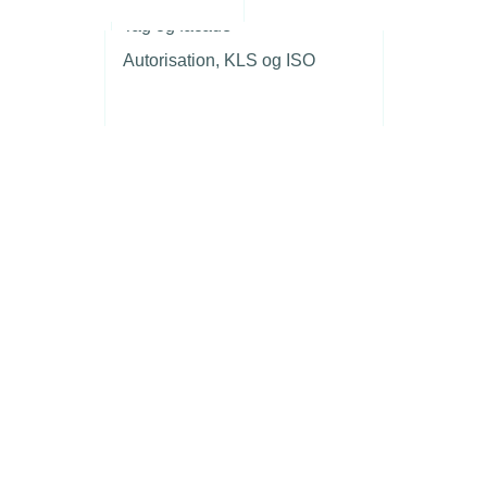
r
Tag og facade
Autorisation, KLS og ISO