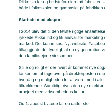
Rikke sin far og bedsteforældre på fabrikken – o
både i folkeskolen og gymnasiet på fabrikken o
Startede med eksport
I 2014 blev det til den første rigtige ansættel
rykkede Rikke ind og fik ansvar for marketing og
marked. Det kunne ses. Nyt website, Facebook
tiltag gjorde det tydeligt, at en ny generation 
den familie-ejede virksomhed.
Stille og roligt er der hvert år kommet nye op
tanken om at tage over på direktørposten i m
hverdag og muligheden for at være med i alle v
tiltrækkende. Samtidig trives den nye direktø
arbejdet med virksomhedens kultur.
Og 1. august byttede far og datter stol.