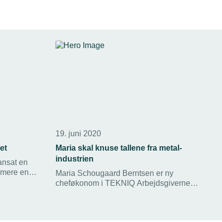
19. juni 2020
et
Maria skal knuse tallene fra metal-
industrien
ansat en
g mere end
Maria Schougaard Berntsen er ny
sministeriet
cheføkonom i TEKNIQ Arbejdsgiverne.
r for
Hun skal levere de hårde tal og fakta til
ådet.
fremtidens dagsordener og politik.