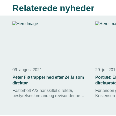
Relaterede nyheder
09. august 2021
29. juli 20
Peter Flø trapper ned efter 24 år som
Portræt: E
direktør
direktørst
Fasterholt A/S har skiftet direktør,
For anden g
bestyrelsesformand og revisor denne
Kristensen 
sommer. Direktør Peter Flø går ned på
Sande Ship
3-dags uge. Datteren Rikke Kjær
Pedersen sætter sig i direktørstolen.