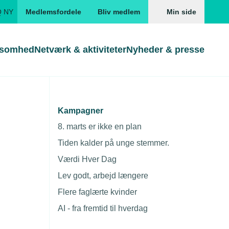
Q NY
Medlemsfordele
Bliv medlem
Min side
ksomhed
Netværk & aktiviteter
Nyheder & presse
Genveje
Genveje
serne
Kampagner
Gå direkte til
Gå direkte til
EUD
8. marts er ikke en plan
Skabeloner og kontrakter
Skabeloner
ddannelser
Tiden kalder på unge stemmer.
Beregn opsigelsesvarsel
TEKNIQ app
Værdi Hver Dag
nde uddannelser
Lev godt, arbejd længere
nelse og tilskud
Flere faglærte kvinder
ngsmateriale
AI - fra fremtid til hverdag