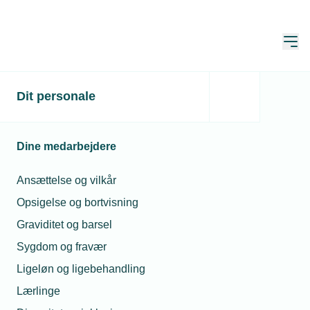
Åbn
Hjem
Dit personale
Grønne totalløsninger fra
Løsning blev hædret
Dine medarbejdere
Publiceret:
07. okt. 2021
Skrevet af:
Jesper Melgaard
Ansættelse og vilkår
Opsigelse og bortvisning
Graviditet og barsel
Sygdom og fravær
Ligeløn og ligebehandling
Lærlinge