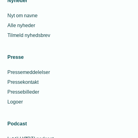
Nyheder
Nyt om navne
Relaterede nyheder
Alle nyheder
Tilmeld nyhedsbrev
Presse
Pressemeddelelser
Pressekontakt
Pressebilleder
Logoer
11. juli 2018
Podcast
En fremtid med installatøren i centrum
TEKNIQ og Dansk El-Forbund har i fællesskab udarbejdet