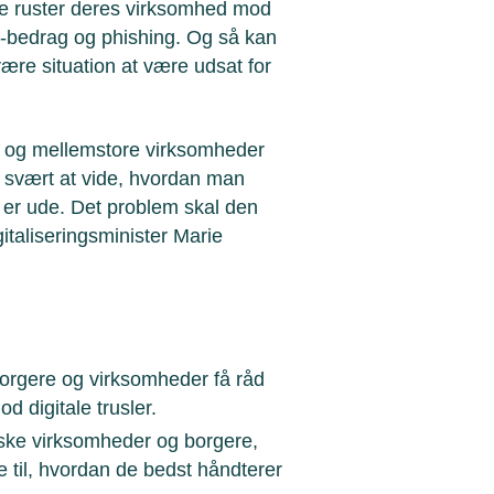
de ruster deres virksomhed mod
ra-bedrag og phishing. Og så kan
være situation at være udsat for
å og mellemstore virksomheder
e svært at vide, hvordan man
t er ude. Det problem skal den
gitaliseringsminister Marie
borgere og virksomheder få råd
d digitale trusler.
ske virksomheder og borgere,
de til, hvordan de bedst håndterer