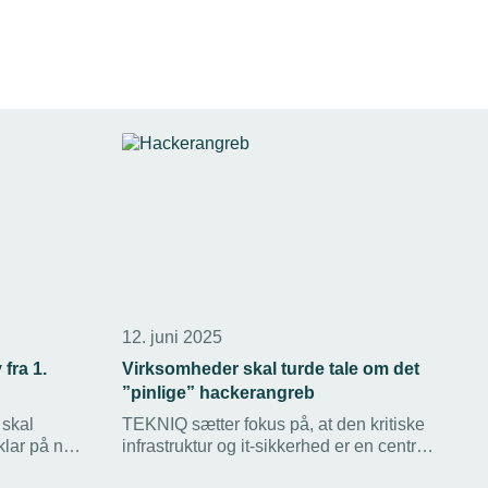
12. juni 2025
fra 1.
Virksomheder skal turde tale om det
”pinlige” hackerangreb
 skal
TEKNIQ sætter fokus på, at den kritiske
klar på nye
infrastruktur og it-sikkerhed er en central
v fra EU –
del af at sikre, at der altid er vand i