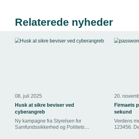
Relaterede nyheder
08. juli 2025
20. novem
Husk at sikre beviser ved
Firmaets 
cyberangreb
sekund
Ny kampagne fra Styrelsen for
Verdens me
Samfundssikkerhed og Politiets
123456. De
Nationale Enhed for Særlig Kriminalitet
under et s