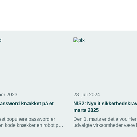
ber 2023
23. juli 2024
password knækket på et
NIS2: Nye it-sikkerhedskrav 
marts 2025
st populære password er
Den 1. marts er det alvor. Her
n kode knækker en robot på
udvalgte virksomheder være 
ekund. Hvor svage er dine
og skrappere it-sikkerhedskra