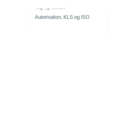
r
Tag og facade
Autorisation, KLS og ISO