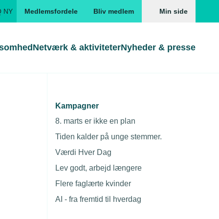
Q NY
Medlemsfordele
Bliv medlem
Min side
ksomhed
Netværk & aktiviteter
Nyheder & presse
Genveje
Genveje
serne
Kampagner
Gå direkte til
Gå direkte til
EUD
8. marts er ikke en plan
Skabeloner og kontrakter
Skabeloner
ddannelser
Tiden kalder på unge stemmer.
Beregn opsigelsesvarsel
TEKNIQ app
Værdi Hver Dag
nde uddannelser
Lev godt, arbejd længere
nelse og tilskud
Flere faglærte kvinder
ngsmateriale
AI - fra fremtid til hverdag