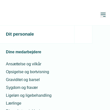
Åbn
Hjem
Dit personale
Husk at få erhvervslivet
med i genoplukningen
Dine medarbejdere
Publiceret:
07. apr. 2020
Skrevet af:
Jesper Melgaard
Ansættelse og vilkår
Opsigelse og bortvisning
Graviditet og barsel
Sygdom og fravær
Ligeløn og ligebehandling
Lærlinge