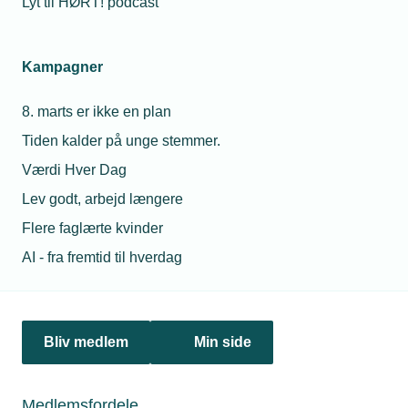
Lyt til HØRT! podcast
Kampagner
18. oktober 2018
8. marts er ikke en plan
Rigspolitiet: Vanskeligt at pågribe gerningsmændene
Tiden kalder på unge stemmer.
Rigspolitiet er opmærksomme på den bølge af tyverier, der
Værdi Hver Dag
har ramt installatørerne det seneste år. Men det er
Lev godt, arbejd længere
vanskeligt at pågribe gerningsmændene, fordi der er tale
om ”omrejsende kriminelle”, lyder forklaringen fra politiet.
Flere faglærte kvinder
AI - fra fremtid til hverdag
Personaleforhold
Bliv medlem
Min side
Netværk & aktiviteter
Nyheder
Medlemsfordele