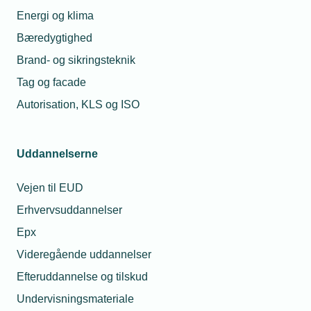
09. jul. 2018
Energi og klima
Kurven knækker den rigtige vej for
erhvervsskolerne
Bæredygtighed
Brand- og sikringsteknik
Tag og facade
20. sep. 2018
Autorisation, KLS og ISO
Nyt projekt skal sikre flere piger i
installations-branchen
Uddannelserne
03. okt. 2018
Vejen til EUD
Fire TEKNIQ-piloter i Projekt Smart Home
Erhvervsuddannelser
Epx
Videregående uddannelser
Relaterede nyheder
Efteruddannelse og tilskud
Undervisningsmateriale