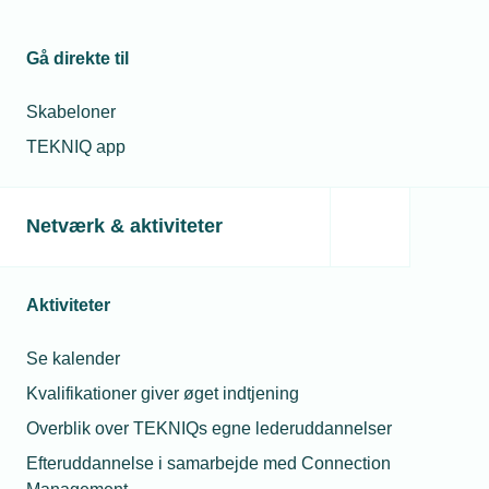
Gå direkte til
Skabeloner
TEKNIQ app
Netværk & aktiviteter
09. juli 2018
Aktiviteter
Kurven knækker den rigtige vej for erhvervsskolerne
19,4 procent søger nu ind på erhvervsskolerne efter
Se kalender
folkeskolen – heraf vælger hele 51 procent en teknisk
erhvervsuddannelse. Det viser tal fra
Kvalifikationer giver øget indtjening
Undervisningsministeriet. Hos TEKNIQ hilser man
Overblik over TEKNIQs egne lederuddannelser
udviklingen velkommen – selvom der stadig er lang vej til
at få dækket det fremtidige behov for faglærte.
Efteruddannelse i samarbejde med Connection