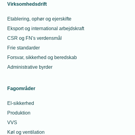
fokus på den grønne dagsorden, siger Niels Jørgen
Virksomhedsdrift
Hansen.
Etablering, ophør og ejerskifte
Han henviser i den forbindelse til det
forslag til en
Eksport og international arbejdskraft
strakspakke
, som TEKNIQ Arbejdsgiverne
CSR og FN's verdensmål
præsenterede i sidste uge.
Frie standarder
Forsvar, sikkerhed og beredskab
Læs mere om samme emne:
Administrative byrder
Dansk VVS
Electra
Fagområder
El-sikkerhed
Produktion
Relaterede nyheder
VVS
Køl og ventilation