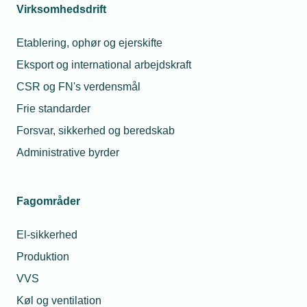
erhvervsskolerne
Virksomhedsdrift
Etablering, ophør og ejerskifte
20. sep. 2018
Eksport og international arbejdskraft
Nyt projekt skal sikre flere piger i
installations-branchen
CSR og FN's verdensmål
Frie standarder
Forsvar, sikkerhed og beredskab
03. okt. 2018
Administrative byrder
Fire TEKNIQ-piloter i Projekt Smart Home
Fagområder
El-sikkerhed
Relaterede nyheder
Produktion
VVS
Køl og ventilation