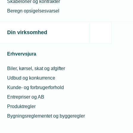
Skabeloner og kontrakter
Han opfordrer til, at man som virksomhed
henvender sig til TEKNIQ Arbejdsgiverne, hvis man
Beregn opsigelsesvarsel
modtager denne form for falsk markedsføring og er i
tvivl om, hvordan man skal forholde sig.
Din virksomhed
Læs mere om samme emne:
Erhvervsjura
Dansk VVS
Electra
Biler, kørsel, skat og afgifter
Udbud og konkurrence
Kunde- og forbrugerforhold
Entrepriser og AB
Relaterede nyheder
Produktregler
Bygningsreglementet og byggeregler
09. jul. 2018
Kurven knækker den rigtige vej for