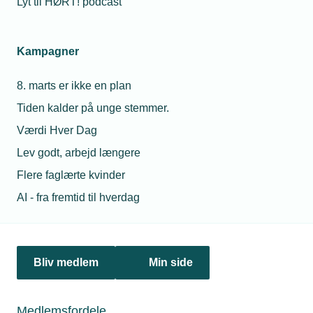
Lyt til HØRT! podcast
Netværk & aktiviteter
Kampagner
Nyheder
8. marts er ikke en plan
Politik & analyse
Tiden kalder på unge stemmer.
Om TEKNIQ
Værdi Hver Dag
Lev godt, arbejd længere
Flere faglærte kvinder
Juridiske henvendelser
AI - fra fremtid til hverdag
jura@tekniq.dk
Øvrige henvendelser
tekniq@tekniq.dk
Bliv medlem
Min side
Telefon:
43436000
Mandag til torsdag fra kl. 8:00 til 16:00
Medlemsfordele