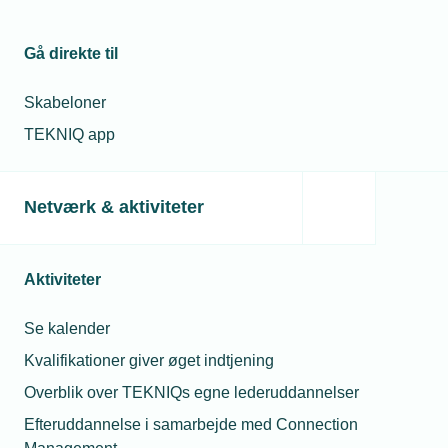
Gå direkte til
Skabeloner
TEKNIQ app
20. september 2018
Nyt projekt skal sikre flere piger i installations-
branchen
Netværk & aktiviteter
Projektet ”Boss Ladies” skal sikre, at flere piger i fremtiden
vælger en uddannelse inden for installations- og
byggebranchen.
Aktiviteter
Se kalender
Kvalifikationer giver øget indtjening
Overblik over TEKNIQs egne lederuddannelser
Efteruddannelse i samarbejde med Connection