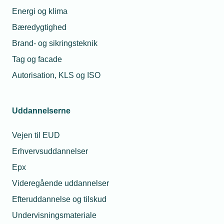
Energi og klima
Bæredygtighed
Brand- og sikringsteknik
Tag og facade
Autorisation, KLS og ISO
09. juli 2018
Uddannelserne
Kurven knækker den rigtige vej for erhvervsskolerne
19,4 procent søger nu ind på erhvervsskolerne efter
Vejen til EUD
folkeskolen – heraf vælger hele 51 procent en teknisk
Erhvervsuddannelser
erhvervsuddannelse. Det viser tal fra
Undervisningsministeriet. Hos TEKNIQ hilser man
Epx
udviklingen velkommen – selvom der stadig er lang vej til
at få dækket det fremtidige behov for faglærte.
Videregående uddannelser
Efteruddannelse og tilskud
Undervisningsmateriale