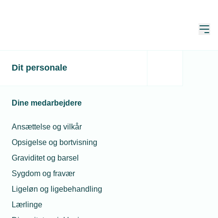
Åbn
Hjem
Dit personale
Installatører mål for
mailsvindel
Dine medarbejdere
Publiceret:
25. maj 2020
Skrevet af:
Jesper Melgaard
Ansættelse og vilkår
Opsigelse og bortvisning
Graviditet og barsel
Sygdom og fravær
Ligeløn og ligebehandling
Lærlinge