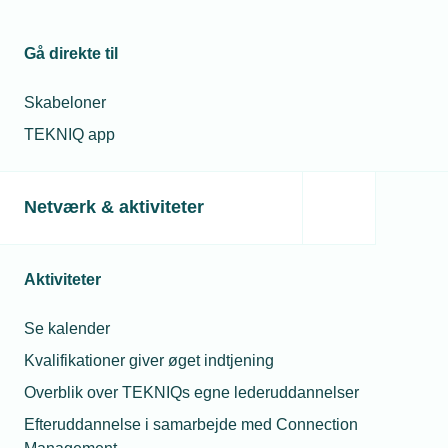
20. sep. 2018
Nyt projekt skal sikre flere piger i
installations-branchen
Gå direkte til
Skabeloner
03. okt. 2018
TEKNIQ app
Fire TEKNIQ-piloter i Projekt Smart Home
Netværk & aktiviteter
Relaterede nyheder
Aktiviteter
Se kalender
Kvalifikationer giver øget indtjening
Overblik over TEKNIQs egne lederuddannelser
Efteruddannelse i samarbejde med Connection