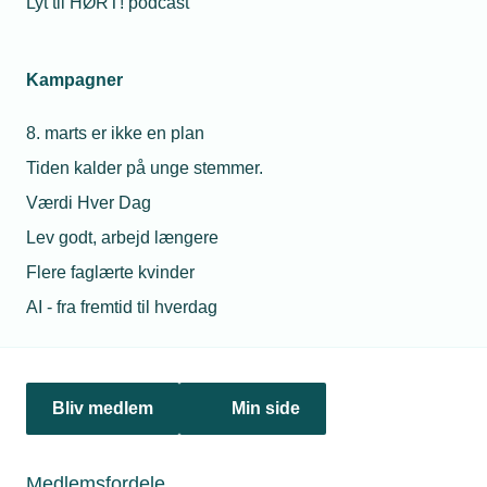
Lyt til HØRT! podcast
03. oktober 2018
Kampagner
Fire TEKNIQ-piloter i Projekt Smart Home
Installationsbranchen er i den grad repræsenteret i Aarhus
8. marts er ikke en plan
BSS' Projekt Smart Home. Fire af de 12 virksomheder,
som deltager i pilotprojektet, er TEKNIQ-medlemmer.
Tiden kalder på unge stemmer.
Værdi Hver Dag
Lev godt, arbejd længere
Flere faglærte kvinder
AI - fra fremtid til hverdag
Bliv medlem
Min side
Medlemsfordele
18. oktober 2018