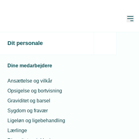
Åbn
Hjem
Dit personale
Installatørerne er sluppet
nådigt gennem corona-
Dine medarbejdere
året
Ansættelse og vilkår
Publiceret:
05. feb. 2021
Skrevet af:
Michael Degn
Opsigelse og bortvisning
Graviditet og barsel
Sygdom og fravær
Ligeløn og ligebehandling
Lærlinge