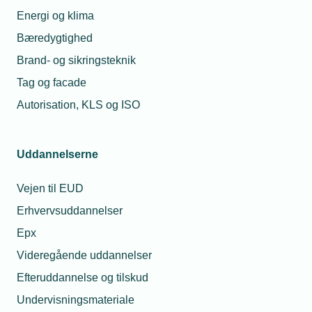
Energi og klima
Bæredygtighed
Brand- og sikringsteknik
Læs mere om samme emne:
Tag og facade
Dansk VVS
Electra
Autorisation, KLS og ISO
Uddannelserne
Vejen til EUD
Relaterede nyheder
Erhvervsuddannelser
09. jul. 2018
Epx
Kurven knækker den rigtige vej for
Videregående uddannelser
erhvervsskolerne
Efteruddannelse og tilskud
Undervisningsmateriale