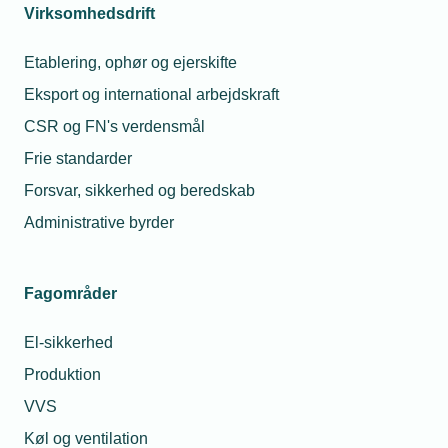
ikke tage flere opgaver ind, end der er hænder til,
Virksomhedsdrift
og så må man sige nej til opgaver. Men omvendt
Etablering, ophør og ejerskifte
ser vi ingen tegn på flaskehalsproblemer, siger
Maria Schougaard Berntsen.
Eksport og international arbejdskraft
CSR og FN's verdensmål
795 installationsvirksomheder har deltaget i
Frie standarder
medlemsundersøgelsen, og svarene er indsamlet i
Forsvar, sikkerhed og beredskab
begyndelsen af november 2020.
Administrative byrder
Hvilken betydning forventer du, at
Fagområder
coronapandemien har på din virksomheds
El-sikkerhed
omsætning i hele 2020 sammenlignet med
2019?
Produktion
VVS
Køl og ventilation