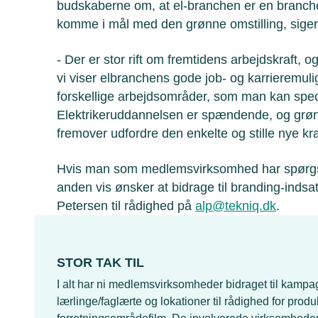
budskaberne om, at el-branchen er en branche, 
komme i mål med den grønne omstilling, siger
- Der er stor rift om fremtidens arbejdskraft, o
vi viser elbranchens gode job- og karrieremul
forskellige arbejdsområder, som man kan specia
Elektrikeruddannelsen er spændende, og grønn
fremover udfordre den enkelte og stille nye kr
Hvis man som medlemsvirksomhed har spørgsmål
anden vis ønsker at bidrage til branding-inds
Petersen til rådighed på
alp@tekniq.dk
.
STOR TAK TIL
I alt har ni medlemsvirksomheder bidraget til kampag
lærlinge/faglærte og lokationer til rådighed for produ