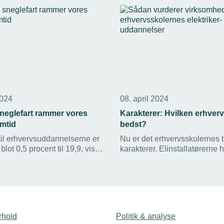
2024
08. april 2024
sneglefart rammer vores
Karakterer: Hvilken erhverv
mtid
bedst?
til erhvervsuddannelserne er
Nu er det erhvervsskolernes tur
lot 0,5 procent til 19,9, viser
karakterer. Elinstallatørerne
er for små skridt til reelt at
landets erhvervsskoler. Se h
vet til fremtidens opgaver i
scorer højest.
 erhvervsliv, lyder det fra
ejdsgiverne.
rhold
Politik & analyse