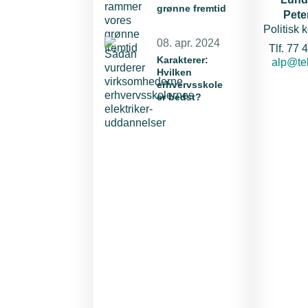
grønne fremtid
Pete
Politisk 
08. apr. 2024
Tlf. 77 
Karakterer:
E-mail:
alp@te
Hvilken
erhvervsskole
er bedst?