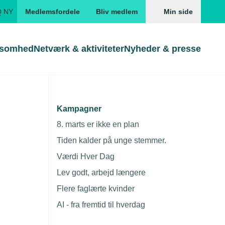
Q NY
Medlemsfordele
Bliv medlem
Min side
ksomhed
Netværk & aktiviteter
Nyheder & presse
Genveje
Genveje
serne
Kampagner
ikre
Gå direkte til
Gå direkte til
EUD
8. marts er ikke en plan
Skabeloner og kontrakter
Skabeloner
ddannelser
Tiden kalder på unge stemmer.
Beregn opsigelsesvarsel
TEKNIQ app
Værdi Hver Dag
nde uddannelser
Lev godt, arbejd længere
nelse og tilskud
Flere faglærte kvinder
ngsmateriale
AI - fra fremtid til hverdag