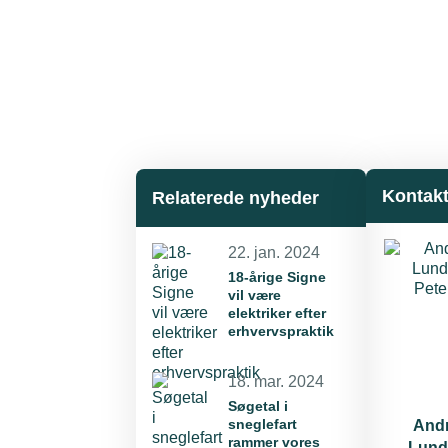
Kontak
Relaterede nyheder
22. jan. 2024
18-årige Signe
vil være
elektriker efter
erhvervspraktik
18. mar. 2024
Søgetal i
sneglefart
And
rammer vores
Lund