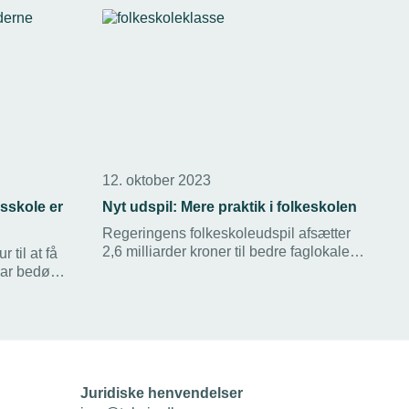
12. oktober 2023
sskole er
Nyt udspil: Mere praktik i folkeskolen
Regeringens folkeskoleudspil afsætter
2,6 milliarder kroner til bedre faglokaler
 til at få
og vil i det hele taget prioritere de
 har bedømt
praktiske fag massivt, hvilket TEKNIQ
vem der
Arbejdsgiverne længe har ønsket.
Juridiske henvendelser