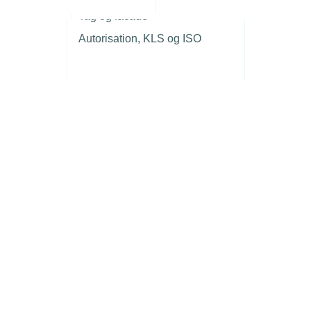
r
Tag og facade
Autorisation, KLS og ISO