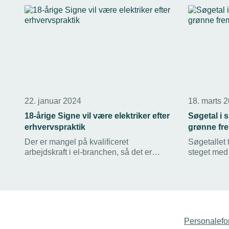
22. januar 2024
18. marts 
18-årige Signe vil være elektriker efter
Søgetal i 
erhvervspraktik
grønne fre
Der er mangel på kvalificeret
Søgetallet 
arbejdskraft i el-branchen, så det er
steget med b
vigtigt at få fat i fremtidens unge
nye tal. Det 
elektrikere. Derfor sætter
matche beho
medlemsvirksomheden CBRE Teknisk
det tekniske
servicepartner ind tidligt med
TEKNIQ Arb
erhvervspraktikforløb.
Personalefo