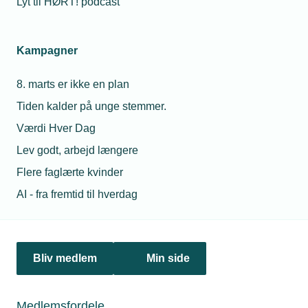
Lyt til HØRT! podcast
Netværk & aktiviteter
Kampagner
Nyheder
8. marts er ikke en plan
Politik & analyse
Tiden kalder på unge stemmer.
Om TEKNIQ
Værdi Hver Dag
Lev godt, arbejd længere
Flere faglærte kvinder
Juridiske henvendelser
AI - fra fremtid til hverdag
jura@tekniq.dk
Øvrige henvendelser
tekniq@tekniq.dk
Bliv medlem
Min side
Telefon:
43436000
Mandag til torsdag fra kl. 8:00 til 16:00
Medlemsfordele