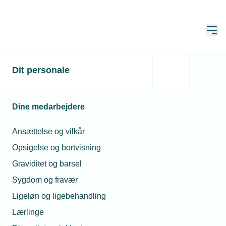
Åbn
Hjem
Dit personale
Kan mor tage barnets
første sygedag, når far
Dine medarbejdere
går hjemme?
Ansættelse og vilkår
Spørgeboks
Opsigelse og bortvisning
Publiceret:
01. feb. 2024
Graviditet og barsel
Spørgsmål besvaret af:
Randi Korff Bronée
Sygdom og fravær
Ligeløn og ligebehandling
Lærlinge