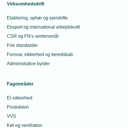
Virksomhedsdrift
08. apr. 2024
Etablering, ophør og ejerskifte
Montør fængslet – hvad gør vi?
Eksport og international arbejdskraft
CSR og FN's verdensmål
Frie standarder
10. jun. 2024
Forsvar, sikkerhed og beredskab
Medarbejder skal være lægdommer – må
han holde fri?
Administrative byrder
Fagområder
El-sikkerhed
Produktion
VVS
Køl og ventilation