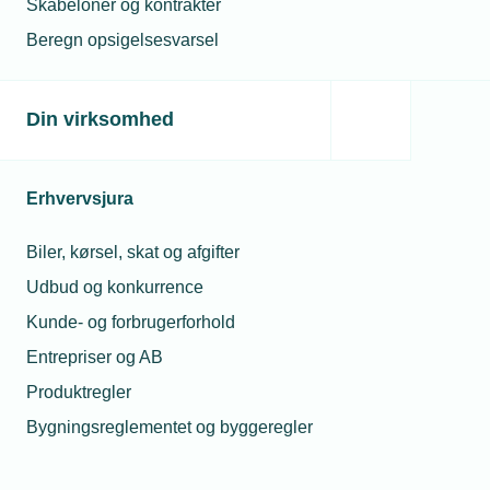
Skabeloner og kontrakter
Beregn opsigelsesvarsel
Er I i tvivl, kan I eventuelt bede medarbejderen om
at udfylde en tro- og loveerklæring. Den kan findes
her:
Tro- og loveerklæring: Fraværsdokumentation
Din virksomhed
(tekniq.dk)
.
Erhvervsjura
Biler, kørsel, skat og afgifter
Udbud og konkurrence
Kunde- og forbrugerforhold
Relaterede artikler
Entrepriser og AB
Produktregler
17. apr. 2023
Bygningsreglementet og byggeregler
Må vi opsige en vordende far?