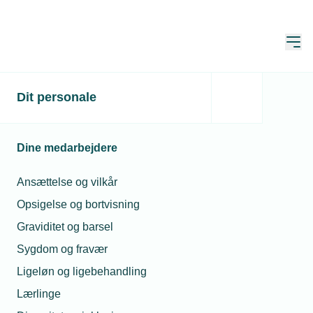
Åbn
Hjem
Dit personale
Klog statsstøtte er
desværre en
Dine medarbejdere
nødvendighed
Ansættelse og vilkår
Publiceret:
04. jan. 2024
Skrevet af:
Jan Kristensen
Opsigelse og bortvisning
Graviditet og barsel
Sygdom og fravær
Ligeløn og ligebehandling
Lærlinge