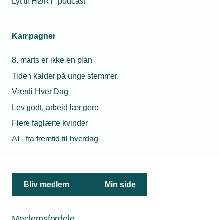
Lyt til HØRT! podcast
Netværk & aktiviteter
Kampagner
Nyheder
8. marts er ikke en plan
Politik & analyse
Tiden kalder på unge stemmer.
Om TEKNIQ
Værdi Hver Dag
Lev godt, arbejd længere
Flere faglærte kvinder
Juridiske henvendelser
AI - fra fremtid til hverdag
jura@tekniq.dk
Øvrige henvendelser
tekniq@tekniq.dk
Bliv medlem
Min side
Telefon:
43436000
Mandag til torsdag fra kl. 8:00 til 16:00
Medlemsfordele