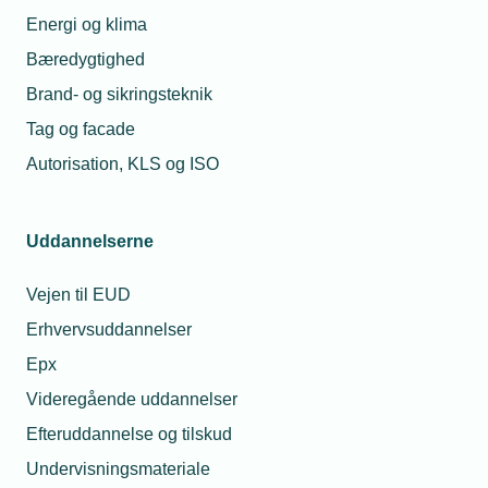
Energi og klima
Bæredygtighed
Relaterede nyheder
Brand- og sikringsteknik
Tag og facade
Autorisation, KLS og ISO
Uddannelserne
Vejen til EUD
Erhvervsuddannelser
Epx
Videregående uddannelser
04. januar 2024
Efteruddannelse og tilskud
Vindindustrien har brug for statsstøtte
Undervisningsmateriale
Tårnfabrikken Welcon i Give er netop blevet udvidet for en