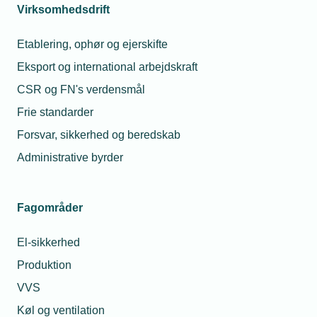
Virksomhedsdrift
Etablering, ophør og ejerskifte
Kontaktperson
Relaterede nyheder
Eksport og international arbejdskraft
CSR og FN's verdensmål
04. jan. 2024
Frie standarder
Vindindustrien har
brug for statsstøtte
Forsvar, sikkerhed og beredskab
Administrative byrder
12. okt. 2023
EU undersøger kinesisk
Fagområder
statsstøtte i vind
Abbas Landin
Garbia
El-sikkerhed
Public Affairs- og
kommunikationschef
Produktion
30. jan. 2024
Telefon:
Tlf. 77 42 42 09
VVS
"Grøn
E-mail:
aga@tekniq.dk
Investeringsordning"
Køl og ventilation
klar med statsstøtte