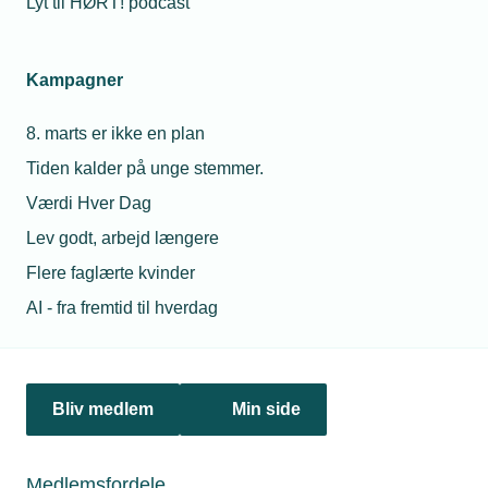
Lyt til HØRT! podcast
Kampagner
8. marts er ikke en plan
Tiden kalder på unge stemmer.
Værdi Hver Dag
14. oktober 2025
Lev godt, arbejd længere
EU vil hæve ståltold og stramme importkvoter
Flere faglærte kvinder
EU-Kommissionen vil styrke den europæiske stålindustri
med nye handelsrestriktioner og en markant højere
AI - fra fremtid til hverdag
importtold. Det kan få direkte betydning for tekniske
virksomheder, der anvender stål i produktionen.
Bliv medlem
Min side
Medlemsfordele