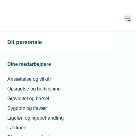
Åbn
Hjem
Dit personale
Kommende EU-ståltold
presser danske
Dine medarbejdere
industrivirksomheder
Ansættelse og vilkår
Publiceret:
10. nov. 2025
Skrevet af:
Mimi Munch-Jensen
Opsigelse og bortvisning
Graviditet og barsel
Sygdom og fravær
Ligeløn og ligebehandling
Lærlinge