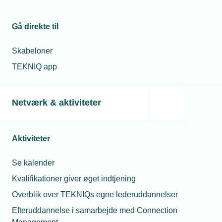
ordning udløbe den 30. juni 2026. Kommissionen
har derfor foreslået en ny permanent ordning.
Gå direkte til
Den nye ordning er ikke en klassisk safeguard. I
stedet vil EU ændre sine toldkonsessioner via
Skabeloner
GATT artikel XXVIII og forhandle nye importvilkår
TEKNIQ app
med WTO-lande mod kompensation.
Forslaget indfører årlige toldfrie importkvoter. Import
over kvoten vil blive mødt med 50 % told (mod
Netværk & aktiviteter
tidligere 25 %), hvilket skal afskrække overimport.
Kvoterne fastsættes ud fra 2013-importen og vil
svare til ca. 13 % af EU’s forbrug i 2024 – svarende
Aktiviteter
til 18,3 mio. tons stål.
Kvoter fordeles pr. produktkategori og baseres på
Se kalender
importmønstre fra 2022–2024. Kvoterne
Kvalifikationer giver øget indtjening
administreres kvartalsvis for at sikre jævn adgang.
Overblik over TEKNIQs egne lederuddannelser
Importører skal oplyse, hvor stålet er smeltet og
Efteruddannelse i samarbejde med Connection
støbt ("melt and pour") for at undgå omgåelse af