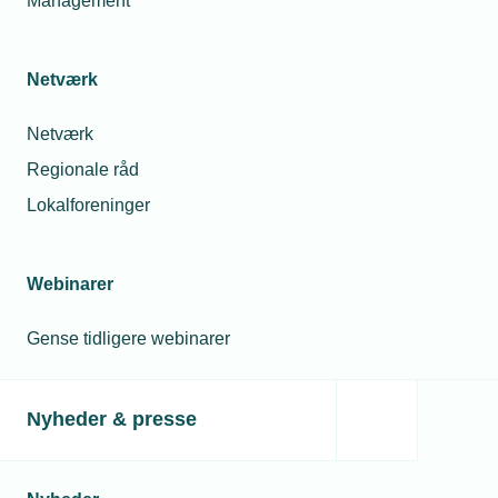
Management
reglerne gennem tredjelande.
Netværk
Netværk
Regionale råd
Læs mere om samme emne:
Lokalforeninger
Stål- og aluminiumstold
Told
Import
Webinarer
Gense tidligere webinarer
Kontaktperson
Relaterede nyheder
Nyheder & presse
14. okt. 2025
EU vil hæve ståltold
og stramme