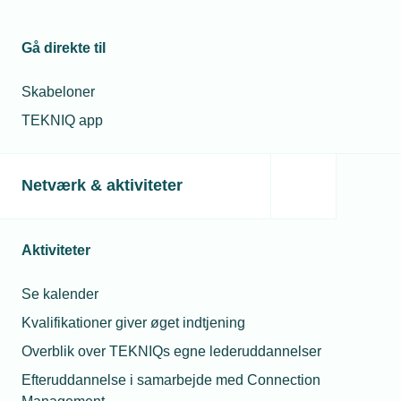
20. sep. 2018
Nyt projekt skal sikre flere piger i
Gå direkte til
installations-branchen
Skabeloner
TEKNIQ app
03. okt. 2018
Fire TEKNIQ-piloter i Projekt Smart Home
Netværk & aktiviteter
Aktiviteter
Relaterede nyheder
Se kalender
Kvalifikationer giver øget indtjening
Overblik over TEKNIQs egne lederuddannelser
Efteruddannelse i samarbejde med Connection