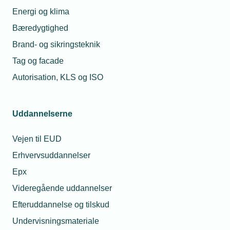
Energi og klima
Bæredygtighed
Brand- og sikringsteknik
Læs mere om samme emne:
Tag og facade
Autorisation, KLS og ISO
Dansk VVS
Electra
Uddannelserne
Vejen til EUD
Relaterede nyheder
Erhvervsuddannelser
Epx
09. jul. 2018
Videregående uddannelser
Kurven knækker den rigtige vej for
erhvervsskolerne
Efteruddannelse og tilskud
Undervisningsmateriale