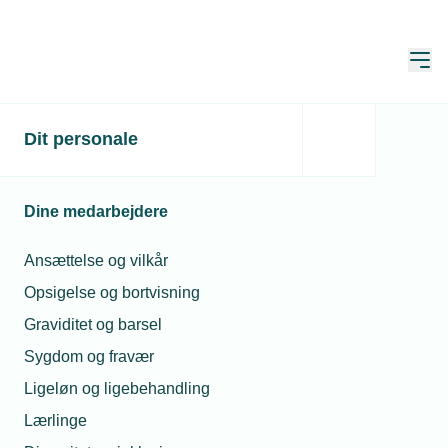
Åbn
Hjem
Dit personale
Kunderne vinder flere
klagesager
Dine medarbejdere
Publiceret:
27. maj 2020
Skrevet af:
Michael Degn
Ansættelse og vilkår
Opsigelse og bortvisning
Graviditet og barsel
Sygdom og fravær
Ligeløn og ligebehandling
Lærlinge