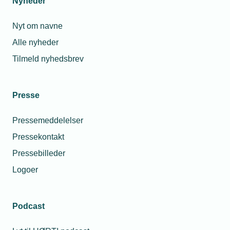
Nyheder
Nyt om navne
Alle nyheder
20. september 2018
Tilmeld nyhedsbrev
Nyt projekt skal sikre flere piger i installations-
branchen
Projektet ”Boss Ladies” skal sikre, at flere piger i fremtiden
Presse
vælger en uddannelse inden for installations- og
byggebranchen.
Pressemeddelelser
Pressekontakt
Pressebilleder
Logoer
Podcast