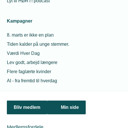
Lyt til HØRT! podcast
03. oktober 2018
Kampagner
Fire TEKNIQ-piloter i Projekt Smart Home
8. marts er ikke en plan
Installationsbranchen er i den grad repræsenteret i Aarhus
BSS' Projekt Smart Home. Fire af de 12 virksomheder,
Tiden kalder på unge stemmer.
som deltager i pilotprojektet, er TEKNIQ-medlemmer.
Værdi Hver Dag
Lev godt, arbejd længere
Flere faglærte kvinder
AI - fra fremtid til hverdag
Bliv medlem
Min side
Medlemsfordele