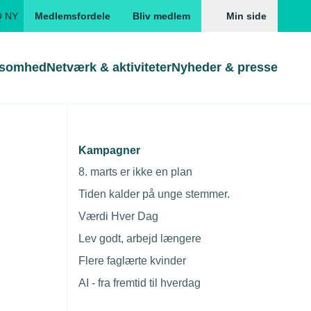
Q NY
Medlemsfordele
Bliv medlem
Min side
ksomhed
Netværk & aktiviteter
Nyheder & presse
Genveje
Genveje
serne
Kampagner
 rundt
Gå direkte til
Gå direkte til
EUD
8. marts er ikke en plan
Skabeloner og kontrakter
Skabeloner
ddannelser
Tiden kalder på unge stemmer.
Beregn opsigelsesvarsel
TEKNIQ app
Værdi Hver Dag
nde uddannelser
Lev godt, arbejd længere
nelse og tilskud
Flere faglærte kvinder
ngsmateriale
AI - fra fremtid til hverdag