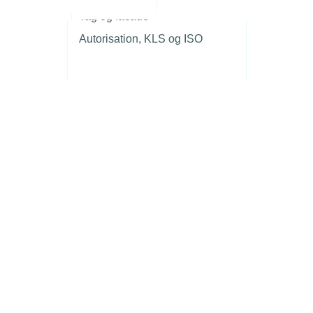
r
Tag og facade
Autorisation, KLS og ISO