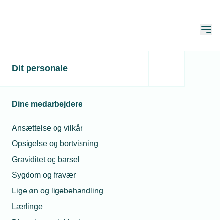
Åbn
Hjem
Dit personale
Markedet er
oversvømmet med
Dine medarbejdere
ulovlige stikkontakter
Ansættelse og vilkår
Publiceret:
01. mar. 2021
Skrevet af:
Lasse Andersen
Opsigelse og bortvisning
Graviditet og barsel
Sygdom og fravær
Ligeløn og ligebehandling
Lærlinge