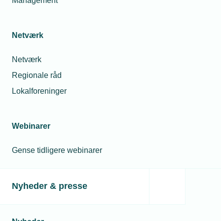
Management
Installationsvirksomheder blandt
smarthome-piloter
Netværk
30. aug. 2018
Netværk
Ny teknologi er ikke i brug på
Regionale råd
byggepladserne
Lokalforeninger
Relaterede nyheder
Webinarer
Gense tidligere webinarer
Nyheder & presse