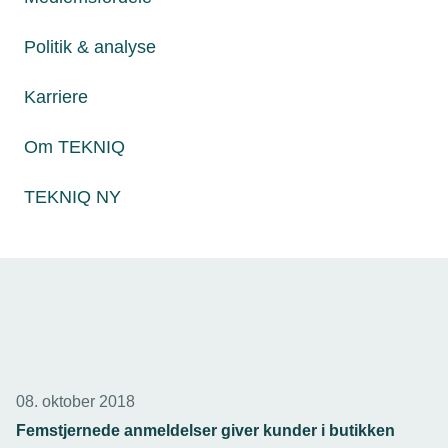
30. august 2018
Ny teknologi er ikke i brug på byggepladserne
Politik & analyse
Rådgiverne i byggebranchen kender og bruger de nyeste
digitale metoder, men håndværkerne på byggepladserne
Karriere
er dårligt rustet til at udnytte dem, viser ny undersøgelse.
Om TEKNIQ
TEKNIQ NY
08. oktober 2018
Femstjernede anmeldelser giver kunder i butikken