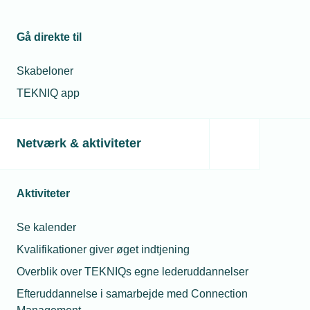
Gå direkte til
Læs mere om samme emne:
Skabeloner
Electra
TEKNIQ app
Netværk & aktiviteter
Relaterede nyheder
Aktiviteter
11. jul. 2018
Se kalender
En fremtid med installatøren i centrum
Kvalifikationer giver øget indtjening
Overblik over TEKNIQs egne lederuddannelser
Efteruddannelse i samarbejde med Connection
13. aug. 2018