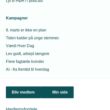
Lyt til HØRT! podcast
13. august 2018
Kampagner
Installationsvirksomheder blandt smarthome-piloter
Uggerly Installation er blandt 10 udvalgte virksomheder i et
8. marts er ikke en plan
pilotprojekt, som sætter fokus på den danske smarthome-
Tiden kalder på unge stemmer.
industri. Pilotprojektet skal hjælpe virksomhederne med at
udvikle nye forretningsmodeller i et foranderligt marked.
Værdi Hver Dag
Lev godt, arbejd længere
Flere faglærte kvinder
AI - fra fremtid til hverdag
Bliv medlem
Min side
Medlemsfordele