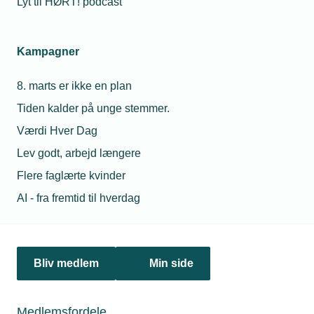
Lyt til HØRT! podcast
Kampagner
8. marts er ikke en plan
Tiden kalder på unge stemmer.
07. august 2023
Værdi Hver Dag
Købere byder på SabetoFlex
Lev godt, arbejd længere
Både en dansk og en australsk virksomhed har tilbudt at
Flere faglærte kvinder
købe en mindre jysk virksomhed med speciale i
inddækning i stærke gummimaterialer. SabetoFlex har fået
AI - fra fremtid til hverdag
syv patenter på et inddæknings-produkt, der kan bruges på
alt fra hustage til bøjer på havet. I efteråret i Paris
præsenteres eksempelvis søfartsmyndigheder fra hele
verden for produktet.
Bliv medlem
Min side
Personaleforhold
Netværk & aktiviteter
Medlemsfordele