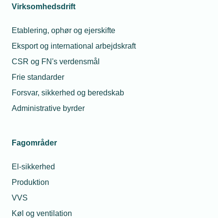
Virksomhedsdrift
-Det er glædeligt, at aftalen mellem Hardy og jeg
fortsætter i den rigtige retning til gavn for alle,
Etablering, ophør og ejerskifte
herunder de dygtige medarbejdere og fortsat er i
Eksport og international arbejdskraft
forlængelse af de ønsker Hardy har haft til et
CSR og FN's verdensmål
generationsskifte, siger Morten Bondgaard Godsk.
Frie standarder
Læs mere om virksomheden her:
Bjerringbro
Forsvar, sikkerhed og beredskab
Fornikling A/S (bf-fornikling.dk)
Administrative byrder
Fagområder
Læs mere om samme emne:
El-sikkerhed
Generationsskifte
Virksomhedssalg
Produktion
VVS
Køl og ventilation