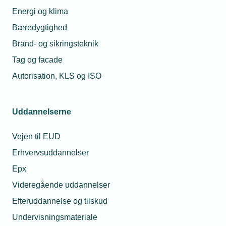
Energi og klima
Relaterede nyheder
Bæredygtighed
Brand- og sikringsteknik
14. mar. 2022
Præfabrikerede vandsluser åbner nye
Tag og facade
markeder
Autorisation, KLS og ISO
01. maj 2023
Uddannelserne
30-årig smed køber maskinfabrik med 30
mand
Vejen til EUD
Erhvervsuddannelser
Epx
24. feb. 2025
Tre pengekasser opkøber
Videregående uddannelser
metalvirksomheder
Efteruddannelse og tilskud
Undervisningsmateriale