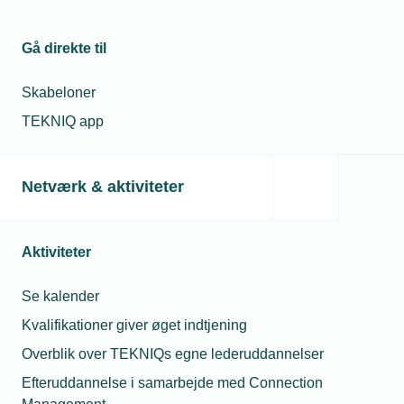
Relaterede nyheder
Gå direkte til
Skabeloner
TEKNIQ app
Netværk & aktiviteter
Aktiviteter
Se kalender
14. marts 2022
Kvalifikationer giver øget indtjening
Præfabrikerede vandsluser åbner nye markeder
Overblik over TEKNIQs egne lederuddannelser
NYT MEDLEM: Wintec i Brande har skabt et patent og en
effektiv produktion af præfabrikerede sluser. Indehaver
Efteruddannelse i samarbejde med Connection
Oliver Bach satser på et virksomheds-salg til en større