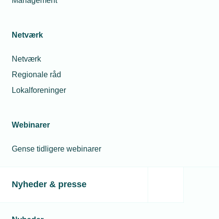
Management
spiller på det europæiske marked de kommende år.
Netværk
Netværk
Regionale råd
Lokalforeninger
Webinarer
01. maj 2023
Gense tidligere webinarer
30-årig smed køber maskinfabrik med 30 mand
De tre brødre Ole, Jørgen og Jens Gregersen har solgt
familievirksomheden Maskinfabrikken Hillerslev A/S til en
Nyheder & presse
ung smed, der bankede på døren. Køberen er klejnsmed
og maskinmester Jesper Krog Sørensen på 30 år.