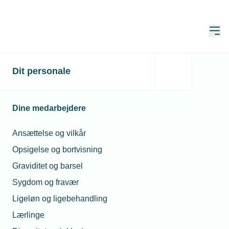
Åbn
Hjem
Dit personale
Medarbejdere køber 49
pct. af aktierne
Dine medarbejdere
Publiceret:
08. dec. 2021
Skrevet af:
Jan Kristensen
Ansættelse og vilkår
Opsigelse og bortvisning
Graviditet og barsel
Sygdom og fravær
Ligeløn og ligebehandling
Lærlinge