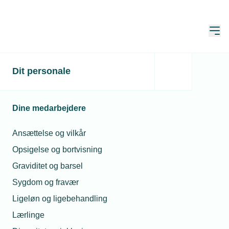
Åbn
Hjem
Dit personale
Nej til kontanter
Publiceret:
23. aug. 2021
Skrevet af:
-
Dine medarbejdere
Ansættelse og vilkår
Opsigelse og bortvisning
Graviditet og barsel
Sygdom og fravær
Ligeløn og ligebehandling
Lærlinge