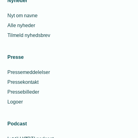
Nyheder
salgselskab
Nyt om navne
Alle nyheder
Relaterede nyheder
Tilmeld nyhedsbrev
Presse
Pressemeddelelser
Pressekontakt
Pressebilleder
Logoer
Podcast
31. maj 2021
Hæv KM-penge på papegøjeplader