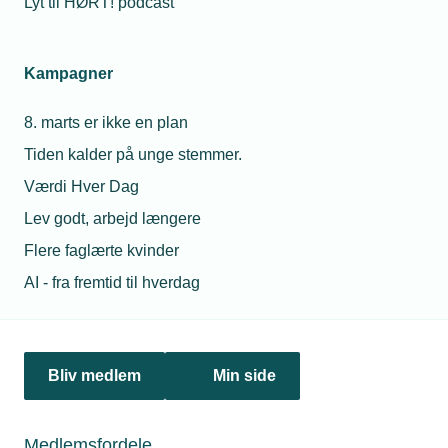
Lyt til HØRT! podcast
Det er en skrøne, at der ikke kan hæves skattefrie
kørepenge i virksomheden ved kørsel med
papegøjeplader. Læs analysen her fra BDO's ekspert.
Kampagner
8. marts er ikke en plan
Tiden kalder på unge stemmer.
Værdi Hver Dag
Lev godt, arbejd længere
Flere faglærte kvinder
AI - fra fremtid til hverdag
09. august 2021
Bliv medlem
Min side
Nye skatteregler for firmabiler
Nye regler for opgørelse af beskatningsgrundlaget for alle
landets omkring 90.000 firmabiler er trådt i kraft den 1. juli
Medlemsfordele