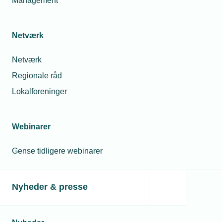
Management
Netværk
Relaterede nyheder
Netværk
Regionale råd
31. maj 2021
Lokalforeninger
Hæv KM-penge på papegøjeplader
Webinarer
09. aug. 2021
Gense tidligere webinarer
Nye skatteregler for firmabiler
Nyheder & presse
05. feb. 2021
Mangedoblede salg i Tyskland med eget