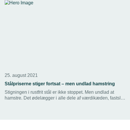
25. august 2021
Stålpriserne stiger fortsat – men undlad hamstring
Stigningen i rustfrit stål er ikke stoppet. Men undlad at
hamstre. Det ødelægger i alle dele af værdikæden, fastslår
grossisten Damstahl i en ny analyse af udviklingen på
stålmarkedet.