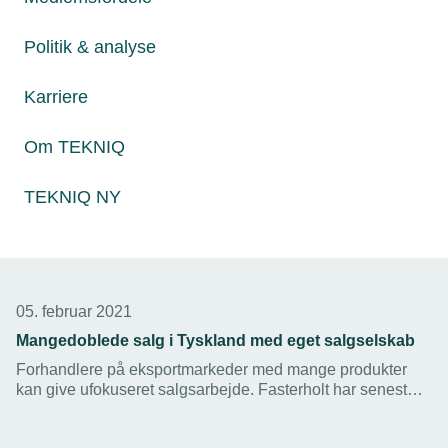
2021. Det medfører et betydeligt merarbejde på
virksomhedernes lønkontorer.
Politik & analyse
Karriere
Om TEKNIQ
TEKNIQ NY
05. februar 2021
Mangedoblede salg i Tyskland med eget salgselskab
Forhandlere på eksportmarkeder med mange produkter
kan give ufokuseret salgsarbejde. Fasterholt har senest
mangedoblet salg af vandingsmaskiner på det tyske
marked med etablering af eget tysk salgsselskab.