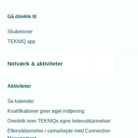
03. marts 2025
VIDEO: Systemtankens fordele: Bedre styring og
samspil mellem energikilder
Gå direkte til
En systemtank er dybest set en stor buffertank med
mulighed for tilslutning af flere energikilder – og en unik
Skabeloner
mulighed for at optimere styringen mellem dem.
TEKNIQ app
Netværk & aktiviteter
Aktiviteter
Se kalender
Kvalifikationer giver øget indtjening
Overblik over TEKNIQs egne lederuddannelser
03. marts 2025
Efteruddannelse i samarbejde med Connection