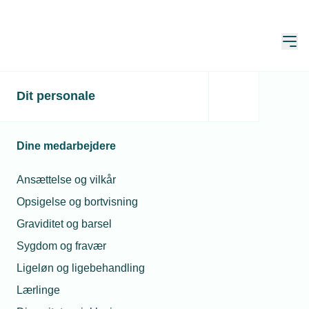
Åbn
Hjem
Dit personale
Nu bliver vandet blødere i
Hovedstaden
Dine medarbejdere
Publiceret:
05. sep. 2022
Skrevet af:
Lasse Andersen
Ansættelse og vilkår
Opsigelse og bortvisning
Graviditet og barsel
Sygdom og fravær
Ligeløn og ligebehandling
Lærlinge