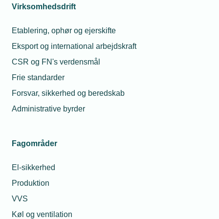
Virksomhedsdrift
Etablering, ophør og ejerskifte
Eksport og international arbejdskraft
CSR og FN's verdensmål
Relaterede nyheder
Frie standarder
Forsvar, sikkerhed og beredskab
03. mar. 2025
Administrative byrder
VIDEO: Systemtankens fordele: Bedre
styring og samspil mellem energikilder
Fagområder
03. mar. 2025
El-sikkerhed
Ny uddannelse i ventilationsmontage
Produktion
VVS
Køl og ventilation