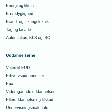
17. mar. 2025
Energi og klima
Overstrømsventil eller cirkulationspumpe?
Vælg den rette løsning til din buffertank
Bæredygtighed
Brand- og sikringsteknik
Tag og facade
Relaterede nyheder
Autorisation, KLS og ISO
Uddannelserne
Vejen til EUD
Erhvervsuddannelser
Epx
Videregående uddannelser
Efteruddannelse og tilskud
Undervisningsmateriale