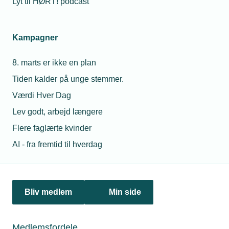
Lyt til HØRT! podcast
bygningsdele.
Kampagner
Personaleforhold
8. marts er ikke en plan
Netværk & aktiviteter
Tiden kalder på unge stemmer.
Værdi Hver Dag
Nyheder
Lev godt, arbejd længere
Politik & analyse
Flere faglærte kvinder
AI - fra fremtid til hverdag
Om TEKNIQ
Bliv medlem
Min side
Juridiske henvendelser
jura@tekniq.dk
Medlemsfordele