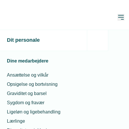
Åbn
Hjem
Dit personale
Ny F-gasforordning
træder i kraft
Dine medarbejdere
Publiceret:
14. mar. 2024
Ansættelse og vilkår
Skrevet af:
Tekst: Lasse Andersen
Opsigelse og bortvisning
Graviditet og barsel
Sygdom og fravær
Ligeløn og ligebehandling
Lærlinge