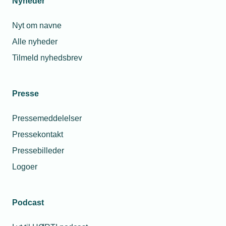
Nyheder
16. mar. 2023
Nyt om navne
Må vi tilslutte ekstra beholder til
køleanlæg?
Alle nyheder
Tilmeld nyhedsbrev
23. nov. 2022
Naturgaskunder overvejer at supplere med
Presse
varmepumpe
Pressemeddelelser
Pressekontakt
28. jun. 2023
Pressebilleder
Fra Georg Gearløs-løsning til eksport-
succes?
Logoer
Podcast
Relaterede nyheder