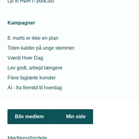
Lyt til HØRT! podcast
Spørgeboks
Kampagner
8. marts er ikke en plan
Tiden kalder på unge stemmer.
Værdi Hver Dag
Lev godt, arbejd længere
Flere faglærte kvinder
AI - fra fremtid til hverdag
16. marts 2023
Må vi tilslutte ekstra beholder til køleanlæg?
I vores virksomhed arbejder vi med køleanlæg i landbrug,
men er kommet i tvivl om reglerne. Er det tilladt at tilslutte
Bliv medlem
Min side
en ekstra beholder til et køleanlæg til mælk i et landbrug?
Det er et eksisterende anlæg med R404a, som indeholder
9,9 kilogram kølemiddel, og der ændres ikke ved
kølemiddelfyldningen.
Medlemsfordele