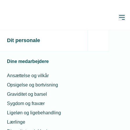
Åbn
Hjem
Dit personale
Nye toldregler kan ramme
din eksport
Dine medarbejdere
Publiceret:
19. mar. 2026
Skrevet af:
Mimi Munch-Jensen
Ansættelse og vilkår
Opsigelse og bortvisning
Graviditet og barsel
Sygdom og fravær
Ligeløn og ligebehandling
Lærlinge