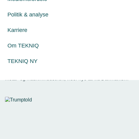
Politik & analyse
Karriere
Om TEKNIQ
29. september 2025
TEKNIQ NY
Over 74% af maskinindustrien påvirkes af USAs told
Det amerikanske marked er et usikkert bekendtskab for
metal- og maskinindustrien, viser nye tal fra Danmarks
Statistik. Især maskinindustrien kigger mod nye markeder.