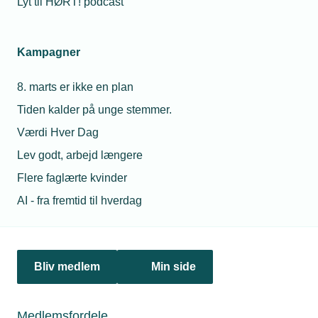
Lyt til HØRT! podcast
Kampagner
8. marts er ikke en plan
Tiden kalder på unge stemmer.
Værdi Hver Dag
Lev godt, arbejd længere
28. august 2025
Flere faglærte kvinder
Danske komponenter ramt af ny metaltold
AI - fra fremtid til hverdag
USA udvider stål- og aluminiumstold til 407 nye
produktkategorier – og det rammer også TEKNIQs
medlemmer.
Bliv medlem
Min side
Medlemsfordele