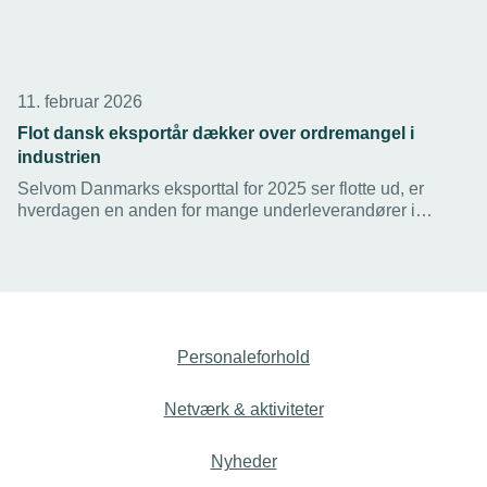
11. februar 2026
Flot dansk eksportår dækker over ordremangel i
industrien
Selvom Danmarks eksporttal for 2025 ser flotte ud, er
hverdagen en anden for mange underleverandører i
industrien. Hver anden virksomhed peger nu på
manglende efterspørgsel som den største udfordring, viser
nye tal.
Personaleforhold
Netværk & aktiviteter
Nyheder