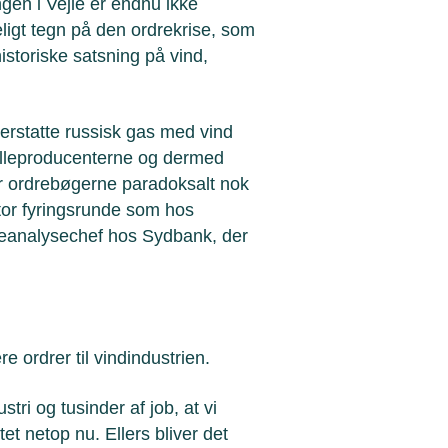
ngen i Vejle er endnu ikke
ligt tegn på den ordrekrise, som
istoriske satsning på vind,
rstatte russisk gas med vind
ølleproducenterne og dermed
r ordrebøgerne paradoksalt nok
stor fyringsrunde som hos
eanalysechef hos Sydbank, der
 ordrer til vindindustrien.
tri og tusinder af job, at vi
t netop nu. Ellers bliver det