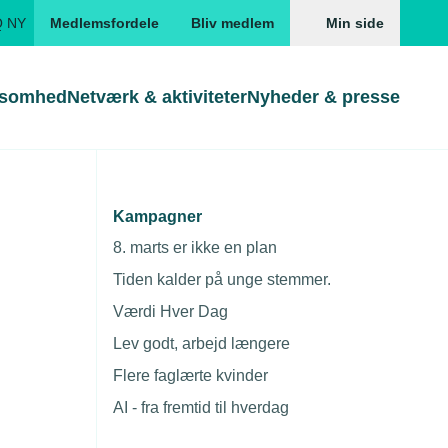
Q NY
Medlemsfordele
Bliv medlem
Min side
ksomhed
Netværk & aktiviteter
Nyheder & presse
Genveje
Genveje
serne
Kampagner
Gå direkte til
Gå direkte til
EUD
8. marts er ikke en plan
Skabeloner og kontrakter
Skabeloner
ddannelser
Tiden kalder på unge stemmer.
Beregn opsigelsesvarsel
TEKNIQ app
Værdi Hver Dag
nde uddannelser
Lev godt, arbejd længere
nelse og tilskud
Flere faglærte kvinder
ngsmateriale
AI - fra fremtid til hverdag