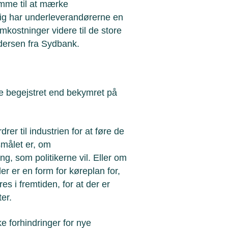
mme til at mærke
dig har underleverandørerne en
kostninger videre til de store
dersen fra Sydbank.
e begejstret end bekymret på
r til industrien for at føre de
smålet er, om
g, som politikerne vil. Eller om
der er en form for køreplan for,
s i fremtiden, for at der er
er.
ke forhindringer for nye