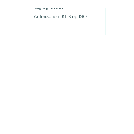
r
Tag og facade
Autorisation, KLS og ISO