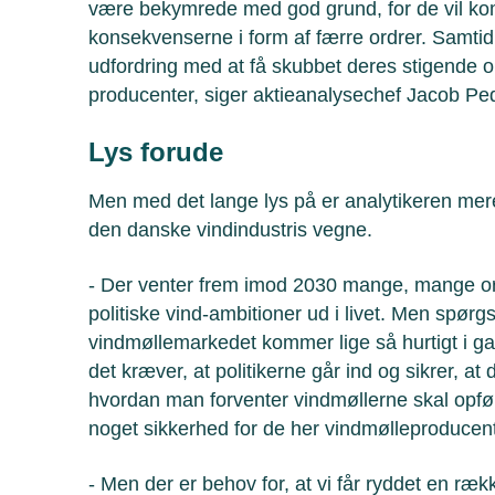
være bekymrede med god grund, for de vil ko
konsekvenserne i form af færre ordrer. Samti
udfordring med at få skubbet deres stigende om
producenter, siger aktieanalysechef Jacob Pe
Lys forude
Men med det lange lys på er analytikeren mer
den danske vindindustris vegne.
- Der venter frem imod 2030 mange, mange ordre
politiske vind-ambitioner ud i livet. Men spørg
vindmøllemarkedet kommer lige så hurtigt i gan
det kræver, at politikerne går ind og sikrer, at 
hvordan man forventer vindmøllerne skal opføre
noget sikkerhed for de her vindmølleproducent
- Men der er behov for, at vi får ryddet en ræk