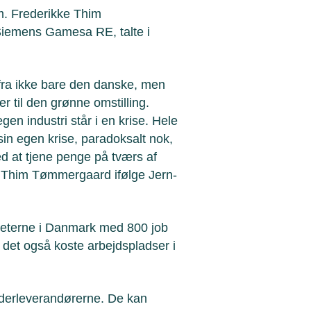
. Frederikke Thim
Siemens Gamesa RE, talte i
 fra ikke bare den danske, men
r til den grønne omstilling.
egen industri står i en krise. Hele
sin egen krise, paradoksalt nok,
ed at tjene penge på tværs af
 Thim Tømmergaard ifølge Jern-
teterne i Danmark med 800 job
 det også koste arbejdspladser i
nderleverandørerne. De kan