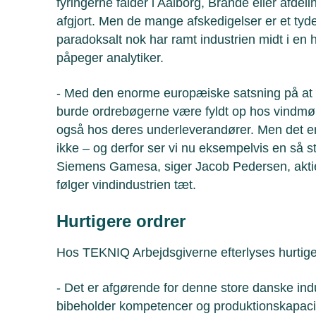
fyringerne falder i Aalborg, Brande eller afdeli
afgjort. Men de mange afskedigelser er et tyde
paradoksalt nok har ramt industrien midt i en h
påpeger analytiker.
- Med den enorme europæiske satsning på at e
burde ordrebøgerne være fyldt op hos vindm
også hos deres underleverandører. Men det e
ikke – og derfor ser vi nu eksempelvis en så 
Siemens Gamesa, siger Jacob Pedersen, akti
følger vindindustrien tæt.
Hurtigere ordrer
Hos TEKNIQ Arbejdsgiverne efterlyses hurtigere
- Det er afgørende for denne store danske indus
bibeholder kompetencer og produktionskapacite