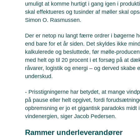
umuligt at komme hurtigt i gang igen i produkti
skal effektueres og tusinder af møller skal op
Simon O. Rasmussen.
Der er netop nu langt færre ordrer i bøgern
end bare for et år siden. Det skyldes ikke min
kalkulerede og besluttede, før mølle-produce
med helt op til 20 procent i et forsøg på at dæ
råvarer, logistik og energi – og derved skabe e
underskud.
- Prisstigningerne har betydet, at mange vindp
på pause eller helt opgivet, fordi forudsætnin
opbremsning er jo et gigantisk paradoks midt i e
vindenergien, siger Jacob Pedersen.
Rammer underleverandører