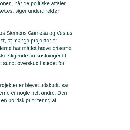
onen, når de politiske aftaler
sættes, siger underdirektør
e hos Siemens Gamesa og Vestas
dst, at mange projekter er
nterne har måttet hæve priserne
kke stigende omkostninger til
t sundt overskud i stedet for
rojekter er blevet udskudt, sat
gerne er nogle helt andre. Den
n politisk prioritering af