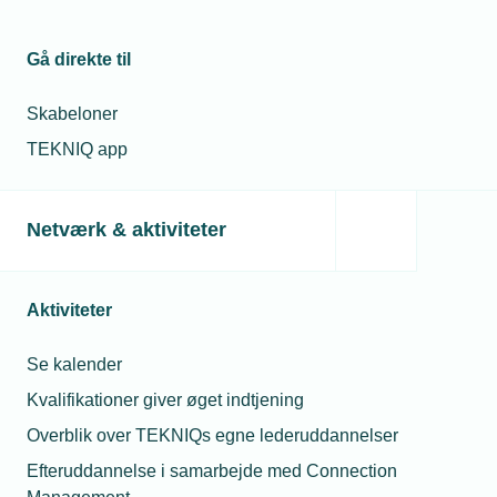
Gå direkte til
12. marts 2020
Skabeloner
Smedekonkurrence gavner elevskoleheste
TEKNIQ app
Smedekonkurrencen Open Danish Farrier Championship
2020 gav et mindre overskud. Det har Hestens Værn
besluttet skal bruges til at hjælpe trængte elevskoleheste
med beskæring og beslag.
Netværk & aktiviteter
Aktiviteter
Se kalender
Kvalifikationer giver øget indtjening
Overblik over TEKNIQs egne lederuddannelser
Efteruddannelse i samarbejde med Connection