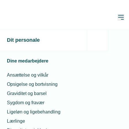
Åbn
Hjem
Dit personale
Podcast med
beslagsmede fra hele
Dine medarbejdere
verden
Ansættelse og vilkår
Publiceret:
29. maj 2020
Skrevet af:
-
Opsigelse og bortvisning
Graviditet og barsel
Sygdom og fravær
Ligeløn og ligebehandling
Lærlinge