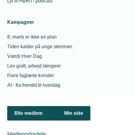
Lyt til HØRT! podcast
Netværk & aktiviteter
Kampagner
Nyheder
8. marts er ikke en plan
Politik & analyse
Tiden kalder på unge stemmer.
Om TEKNIQ
Værdi Hver Dag
Lev godt, arbejd længere
Flere faglærte kvinder
Juridiske henvendelser
AI - fra fremtid til hverdag
jura@tekniq.dk
Øvrige henvendelser
tekniq@tekniq.dk
Bliv medlem
Min side
Telefon:
43436000
Mandag til torsdag fra kl. 8:00 til 16:00
Medlemsfordele