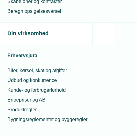
Skabeloner og kontrakter
Beregn opsigelsesvarsel
Læs mere om samme emne:
Din virksomhed
Diverse
Erhvervsjura
Biler, kørsel, skat og afgifter
Udbud og konkurrence
Relaterede nyheder
Kunde- og forbrugerforhold
Entrepriser og AB
12. mar. 2020
Produktregler
To beslagsmede gik i isolation
Bygningsreglementet og byggeregler