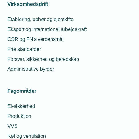
12. mar. 2020
Virksomhedsdrift
Smedekonkurrence gavner elevskoleheste
Etablering, ophør og ejerskifte
Eksport og international arbejdskraft
CSR og FN's verdensmål
15. apr. 2020
Frie standarder
Lærlinge kan vende tilbage til skolen
Forsvar, sikkerhed og beredskab
Administrative byrder
Relaterede nyheder
Fagområder
El-sikkerhed
Produktion
VVS
Køl og ventilation