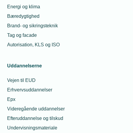
Energi og klima
Bæredygtighed
Brand- og sikringsteknik
Tag og facade
12. marts 2020
Autorisation, KLS og ISO
To beslagsmede gik i isolation
I løbet af corona-krisens første måned har to beslagsmede
valgt to ugers frivillig isolation, fordi de fik en række
Uddannelserne
symptomer på Covid19. Men ingen af dem er testet postive
Vejen til EUD
Erhvervsuddannelser
Epx
Videregående uddannelser
Efteruddannelse og tilskud
Undervisningsmateriale