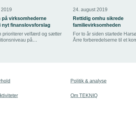
r 2019
24. august 2019
n på virksomhederne
Rettidig omhu sikrede
i nyt finanslovsforslag
familievirksomheden
prioriterer velfærd og sætter
For to år siden startede Hars
itionsniveau på
Årre forberedelserne til et ko
t. Det er fint – men det
generationsskifte.
e løfter, hvis man ikke sørger
 danske samfund tjener penge
tale for det.
rhold
Politik & analyse
tiviteter
Om TEKNIQ