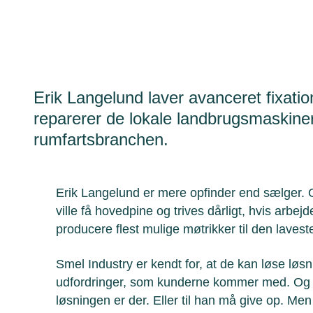
Erik Langelund laver avanceret fixatio
reparerer de lokale landbrugsmaskiner e
rumfartsbranchen.
Erik Langelund er mere opfinder end sælger. O
ville få hovedpine og trives dårligt, hvis arbej
producere flest mulige møtrikker til den laves
Smel Industry er kendt for, at de kan løse løs
udfordringer, som kunderne kommer med. Og L
løsningen er der. Eller til han må give op. Men d