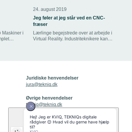
24. august 2019
Jeg føler at jeg står ved en CNC-
fræser
ø Maskiner i
Lærlinge begejstrede over at arbejde i
mplet
Virtual Reality. Industriteknikere kan
digitalt få flere timer samt mere intensiv
træning ved CNC-fræserne end på
erhvervsskolernes værksteder.
Juridiske henvendelser
jura@tekniq.dk
Øvrige henvendelser
tekniq@tekniq.dk
Telefon:
43436000
Mandag til torsdag fra kl. 8:00 til 16:00
Fredag fra kl. 8:00 til 15:00