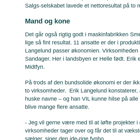
Salgs-selskabet lavede et nettoresultat på to 
Mand og kone
Det går også rigtig godt i maskinfabrikken Sme
lige så fint resultat. 11 ansatte er der i produ
Langelund passer økonomien. Virksomheden li
Sandager. Her i landsbyen er Helle født. Erik 
Midtfyn.
På trods af den bundsolide økonomi er der ik
to virksomheder. Erik Langelund konstaterer, at
huske navne – og han VIL kunne hilse på alle 
blive mange flere ansatte.
- Jeg vil gerne være med til at løfte projekter i
virksomheder tager over og får det til at væks
sælger, siger den ide-rige fynbo.