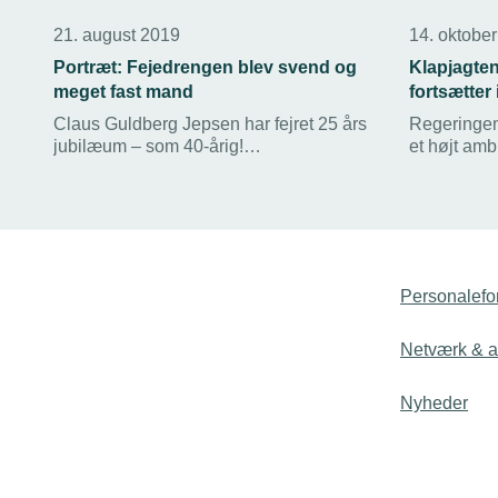
21. august 2019
14. oktobe
Portræt: Fejedrengen blev svend og
Klapjagte
meget fast mand
fortsætter 
Claus Guldberg Jepsen har fejret 25 års
Regeringen 
jubilæum – som 40-årig!
et højt amb
Værktøjsmageren startede som
klimaområde
fejedreng og første ansatte i Kruse
bliver tomm
Formværktøj i Ribe i 1993.
for, at det
nok til at be
Personalefo
Netværk & ak
Nyheder