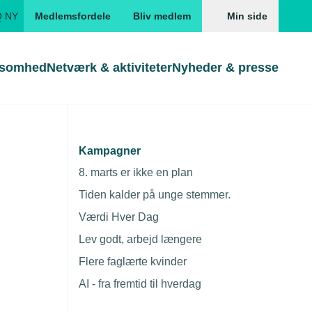
Q NY
Medlemsfordele
Bliv medlem
Min side
ksomhed
Netværk & aktiviteter
Nyheder & presse
Genveje
Genveje
serne
Kampagner
r end sælger
Gå direkte til
Gå direkte til
EUD
8. marts er ikke en plan
Skabeloner og kontrakter
Skabeloner
ddannelser
Tiden kalder på unge stemmer.
Beregn opsigelsesvarsel
TEKNIQ app
Værdi Hver Dag
nde uddannelser
Lev godt, arbejd længere
nelse og tilskud
Flere faglærte kvinder
ngsmateriale
AI - fra fremtid til hverdag