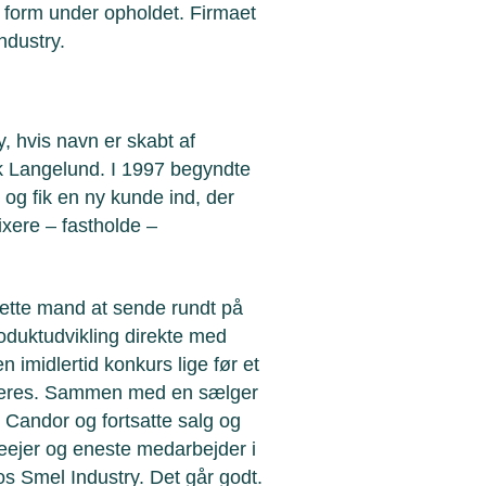
i form under opholdet. Firmaet
ndustry.
, hvis navn er skabt af
k Langelund. I 1997 begyndte
og fik en ny kunde ind, der
fixere – fastholde –
rette mand at sende rundt på
oduktudvikling direkte med
 imidlertid konkurs lige før et
liseres. Sammen med en sælger
t Candor og fortsatte salg og
neejer og eneste medarbejder i
os Smel Industry. Det går godt.