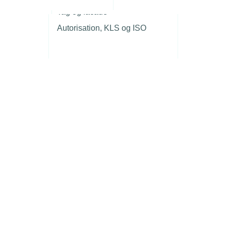
r
Tag og facade
Autorisation, KLS og ISO