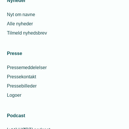
Nyheder
Nyt om navne
Alle nyheder
Læs mere om samme emne:
Tilmeld nyhedsbrev
Dansk VVS
Electra
Presse
Pressemeddelelser
Pressekontakt
Relaterede nyheder
Pressebilleder
Logoer
09. jul. 2018
Kurven knækker den rigtige vej for
erhvervsskolerne
Podcast