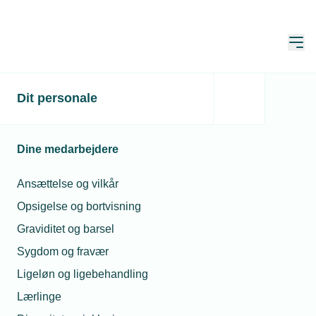
Åbn
Hjem
Dit personale
Rapport: Varevogne på el
er billigere i det lange løb
Dine medarbejdere
Publiceret:
19. feb. 2021
Skrevet af:
Michael Degn
Ansættelse og vilkår
Opsigelse og bortvisning
Graviditet og barsel
Sygdom og fravær
Ligeløn og ligebehandling
Lærlinge