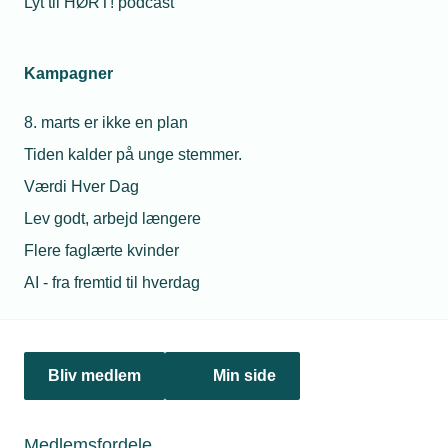
Lyt til HØRT! podcast
20. sep. 2018
Nyt projekt skal sikre flere piger i
installations-branchen
Kampagner
8. marts er ikke en plan
03. okt. 2018
Tiden kalder på unge stemmer.
Fire TEKNIQ-piloter i Projekt Smart Home
Værdi Hver Dag
Lev godt, arbejd længere
Flere faglærte kvinder
Relaterede nyheder
AI - fra fremtid til hverdag
Bliv medlem
Min side
Medlemsfordele