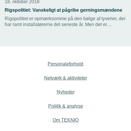
18. oktober 2018
Rigspolitiet: Vanskeligt at pågribe gerningsmændene
Rigspolitiet er opmærksomme på den bølge af tyverier, der
har ramt installatørerne det seneste år. Men det er
vanskeligt at pågribe gerningsmændene, fordi der er tale
om ”omrejsende kriminelle”, lyder forklaringen fra politiet.
Personaleforhold
Netværk & aktiviteter
Nyheder
Politik & analyse
Om TEKNIQ