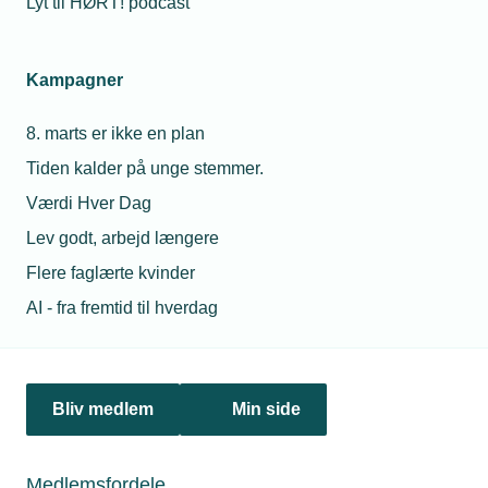
Lyt til HØRT! podcast
Fra årsskiftet er uddannelsesaftalerne til elektrikere rykket
over på lærepladsen.dk. Som virksomhed skal du derfor nu
kun forholde dig til én digital indgang, når du skal indgå
Kampagner
uddannelsesaftaler.
8. marts er ikke en plan
Tiden kalder på unge stemmer.
Værdi Hver Dag
Lev godt, arbejd længere
Flere faglærte kvinder
AI - fra fremtid til hverdag
25. august 2022
Bliv medlem
Min side
Lærlingefest i virksomhederne
Antallet af lærlinge i både el-, vvs- og
industrivirksomhederne er vokset betragteligt, viser tal for
Medlemsfordele