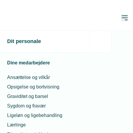
Åbn
Hjem
Dit personale
Rollemodeller skal skaffe
flere elektrikere
Dine medarbejdere
Publiceret:
11. jan. 2024
Ansættelse og vilkår
Skrevet af:
Mads Hagemann Petersen
Opsigelse og bortvisning
Graviditet og barsel
Sygdom og fravær
Ligeløn og ligebehandling
Lærlinge