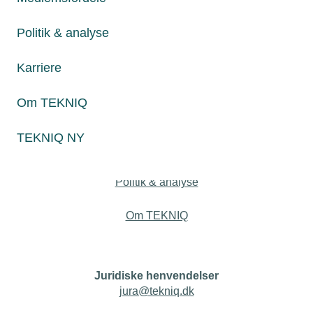
1. halvår af 2022. Det er imponerende, da lærlingeniveauet
i forvejen lå højt, lyder det fra TEKNIQ Arbejdsgiverne.
Politik & analyse
Karriere
Personaleforhold
Om TEKNIQ
Netværk & aktiviteter
TEKNIQ NY
Nyheder
Politik & analyse
Om TEKNIQ
Juridiske henvendelser
jura@tekniq.dk