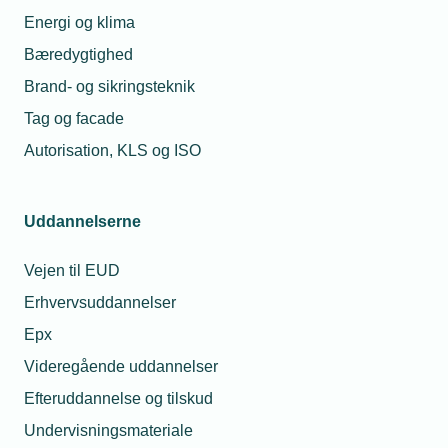
Energi og klima
Læs mere om samme emne:
Bæredygtighed
Uddannelse
Lærlinge
Ambassadørkorpset
Brand- og sikringsteknik
Tag og facade
Autorisation, KLS og ISO
Kontaktperson
Relaterede nyheder
Uddannelserne
26. jan. 2024
Vejen til EUD
Nyt system gør det
Erhvervsuddannelser
lettere at opmåle
akkorder
Epx
Videregående uddannelser
21. feb. 2022
Efteruddannelse og tilskud
Installatører
fastholder tårnhøjt
Undervisningsmateriale
Andreas
lærlingeniveau