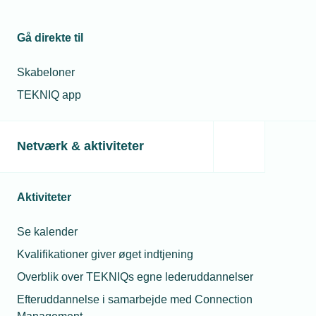
Lundberg
Petersen
Politisk konsulent
Gå direkte til
02. jan. 2023
Telefon:
Tlf. 77 41 15 86
Ny digital indgang til
E-mail:
alp@tekniq.dk
Skabeloner
elektrikerlærlinge
TEKNIQ app
Relaterede nyheder
Netværk & aktiviteter
Aktiviteter
Se kalender
Kvalifikationer giver øget indtjening
Overblik over TEKNIQs egne lederuddannelser
Efteruddannelse i samarbejde med Connection