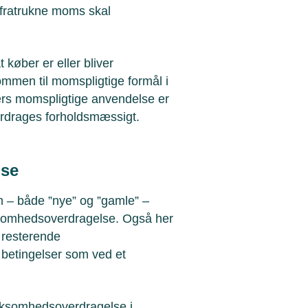
t fratrukne moms skal
 køber er eller bliver
mmen til momspligtige formål i
rs momspligtige anvendelse er
erdrages forholdsmæssigt.
lse
 – både ”nye” og ”gamle” –
ksomhedsoverdragelse. Også her
 resterende
betingelser som ved et
irksomhedsoverdragelse i