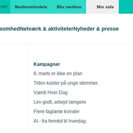
Q NY
Medlemsfordele
Bliv medlem
Min side
ksomhed
Netværk & aktiviteter
Nyheder & presse
Genveje
Genveje
serne
Kampagner
usk momsen
Gå direkte til
Gå direkte til
EUD
8. marts er ikke en plan
Skabeloner og kontrakter
Skabeloner
ddannelser
Tiden kalder på unge stemmer.
Beregn opsigelsesvarsel
TEKNIQ app
Værdi Hver Dag
nde uddannelser
Lev godt, arbejd længere
nelse og tilskud
Flere faglærte kvinder
ngsmateriale
AI - fra fremtid til hverdag