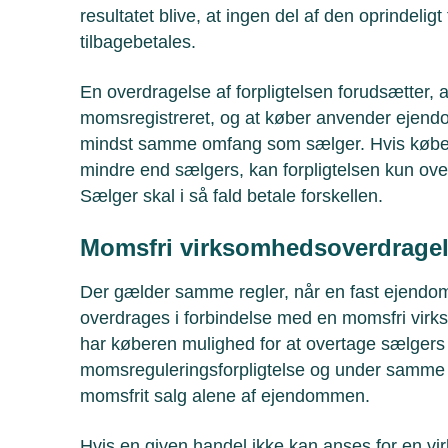
resultatet blive, at ingen del af den oprindelig
tilbagebetales.
En overdragelse af forpligtelsen forudsætter, at
momsregistreret, og at køber anvender ejendo
mindst samme omfang som sælger. Hvis købe
mindre end sælgers, kan forpligtelsen kun ov
Sælger skal i så fald betale forskellen.
Momsfri virksomhedsoverdrage
Der gælder samme regler, når en fast ejendom
overdrages i forbindelse med en momsfri vir
har køberen mulighed for at overtage sælgers
momsreguleringsforpligtelse og under samme 
momsfrit salg alene af ejendommen.
Hvis en given handel ikke kan anses for en v