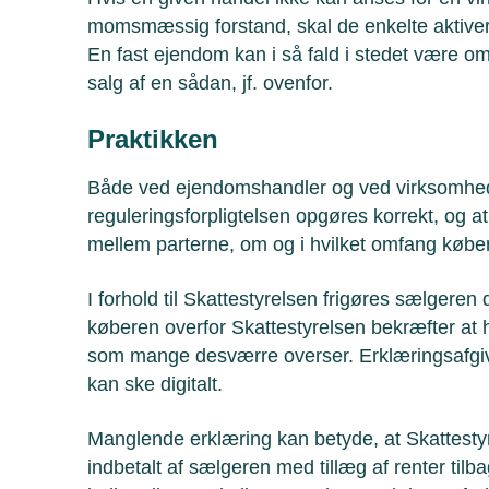
momsmæssig forstand, skal de enkelte aktive
En fast ejendom kan i så fald i stedet være omf
salg af en sådan, jf. ovenfor.
Praktikken
Både ved ejendomshandler og ved virksomhedso
reguleringsforpligtelsen opgøres korrekt, og at 
mellem parterne, om og i hvilket omfang køber 
I forhold til Skattestyrelsen frigøres sælgeren d
køberen overfor Skattestyrelsen bekræfter at
som mange desværre overser. Erklæringsafgiv
kan ske digitalt.
Manglende erklæring kan betyde, at Skattestyr
indbetalt af sælgeren med tillæg af renter tilba