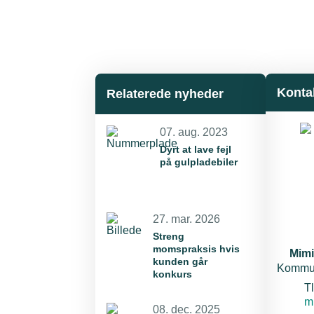
Konta
Relaterede nyheder
07. aug. 2023
Dyrt at lave fejl
på gulpladebiler
27. mar. 2026
Streng
momspraksis hvis
Mim
kunden går
Kommun
konkurs
Tl
E-
m
08. dec. 2025