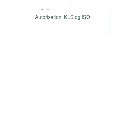
r
Tag og facade
Autorisation, KLS og ISO