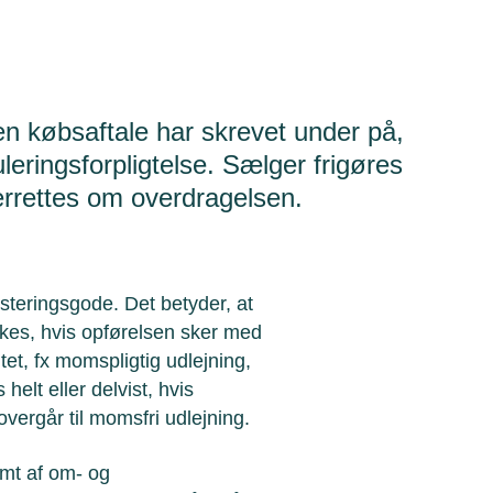
en købsaftale har skrevet under på,
ringsforpligtelse. Sælger frigøres
derrettes om overdragelsen.
teringsgode. Det betyder, at
es, hvis opførelsen sker med
tet, fx momspligtig udlejning,
elt eller delvist, hvis
ergår til momsfri udlejning.
mt af om- og