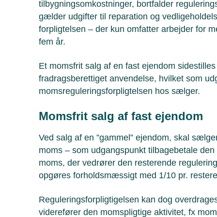
tilbygningsomkostninger, bortfalder regulerings
gælder udgifter til reparation og vedligeholdel
forpligtelsen – der kun omfatter arbejder for me
fem år.
Et momsfrit salg af en fast ejendom sidestilles
fradragsberettiget anvendelse, hvilket som u
momsreguleringsforpligtelsen hos sælger.
Momsfrit salg af fast ejendom
Ved salg af en ”gammel” ejendom, skal sælger –
moms – som udgangspunkt tilbagebetale den de
moms, der vedrører den resterende regulerin
opgøres forholdsmæssigt med 1/10 pr. restere
Reguleringsforpligtigelsen kan dog overdrages
viderefører den momspligtige aktivitet, fx moms