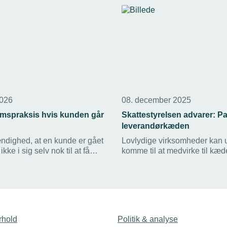
2026
08. december 2025
mspraksis hvis kunden går
Skattestyrelsen advarer: Pa
leverandørkæden
dighed, at en kunde er gået
Lovlydige virksomheder kan 
ikke i sig selv nok til at få
komme til at medvirke til kæd
 momsen af tabet. Ofte må
leverandørkæden - og det ka
rne vente i flere år på at få
dyrt. Derfor advarer Skattest
rag, selvom det er nærmest
virksomheder indenfor udval
t, at de får betalt nogen del
brancher om at være særligt
ilgodehavende.
opmærksomme.
rhold
Politik & analyse