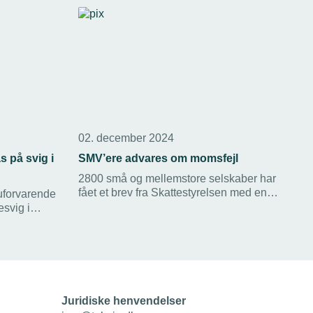
02. december 2024
s på svig i
SMV’ere advares om momsfejl
2800 små og mellemstore selskaber har
fået et brev fra Skattestyrelsen med en
uforvarende
venlig påmindelse om at tjekke deres
esvig i
momsangivelser efter indkøb i andre
n koste
EU-lande. De kan have glemt at angive
yrelsen nu
moms for op mod 500 mio. kr. Det viser
gte
en analyse, som Skattestyrelsen har
foretaget.
Juridiske henvendelser