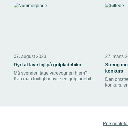
07. august 2023
27. marts 
Dyrt at lave fejl på gulpladebiler
Streng mo
konkurs
Må svenden tage varevognen hjem?
Kan man lovligt benytte en gulpladebil til
Den omstæn
at flytte for børnene? Hvad er
konkurs, er 
definitionen på et specialkøretøj? Det
fradrag for
koster dyrt at lave fejl med gulpladebiler.
virksomhede
Men TEKNIQ Arbejdsgiverne tilbyder nu
deres frad
medlemmerne et webinar om alle
usandsynlig
aspekter omkring gulpladebiler med fire
af deres t
eksperter på området.
Personalefo