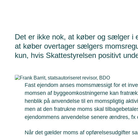
Det er ikke nok, at køber og sælger i 
at køber overtager sælgers momsregule
kun, hvis Skattestyrelsen positivt un
Fast ejendom anses momsmæssigt for et inves
momsen af byggeomkostningerne kan fratrækk
henblik på anvendelse til en momspligtig aktivi
men at den fratrukne moms skal tilbagebetales h
ejendommens anvendelse senere ændres, fx ov
Når det gælder moms af opførelsesudgifter sa