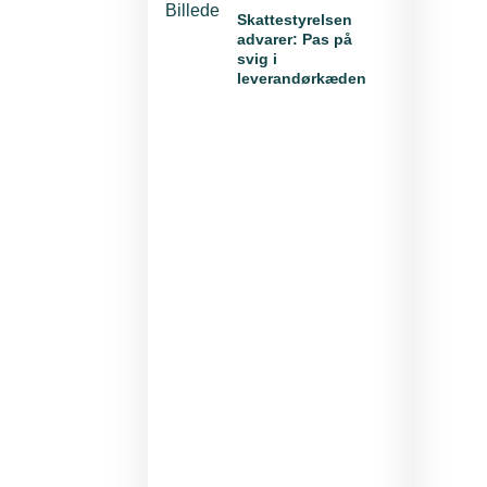
Skattestyrelsen
advarer: Pas på
svig i
leverandørkæden