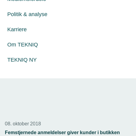
30. august 2018
Ny teknologi er ikke i brug på byggepladserne
Politik & analyse
Rådgiverne i byggebranchen kender og bruger de nyeste
digitale metoder, men håndværkerne på byggepladserne
Karriere
er dårligt rustet til at udnytte dem, viser ny undersøgelse.
Om TEKNIQ
TEKNIQ NY
08. oktober 2018
Femstjernede anmeldelser giver kunder i butikken