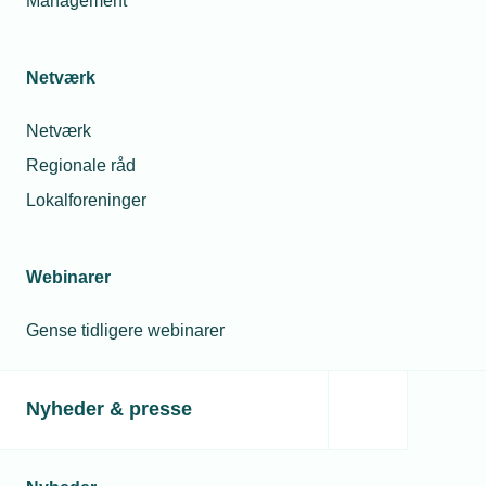
Management
Installationsvirksomheder blandt
smarthome-piloter
Netværk
30. aug. 2018
Netværk
Ny teknologi er ikke i brug på
Regionale råd
byggepladserne
Lokalforeninger
Relaterede nyheder
Webinarer
Gense tidligere webinarer
Nyheder & presse