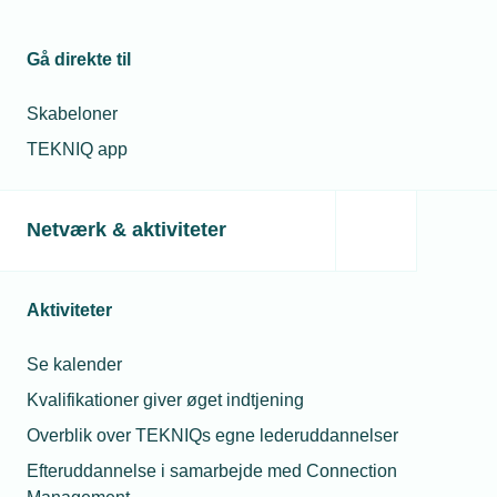
Gå direkte til
Læs mere om samme emne:
Skabeloner
Electra
TEKNIQ app
Netværk & aktiviteter
Relaterede nyheder
Aktiviteter
11. jul. 2018
Se kalender
En fremtid med installatøren i centrum
Kvalifikationer giver øget indtjening
Overblik over TEKNIQs egne lederuddannelser
Efteruddannelse i samarbejde med Connection
13. aug. 2018