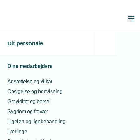
Åbn
Hjem
Dit personale
Salg og kundeservice på
skoleskemaet
Dine medarbejdere
Publiceret:
07. nov. 2018
Ansættelse og vilkår
Skrevet af:
Mikkel Svinth Rødgaard
Opsigelse og bortvisning
Graviditet og barsel
Sygdom og fravær
Ligeløn og ligebehandling
Lærlinge