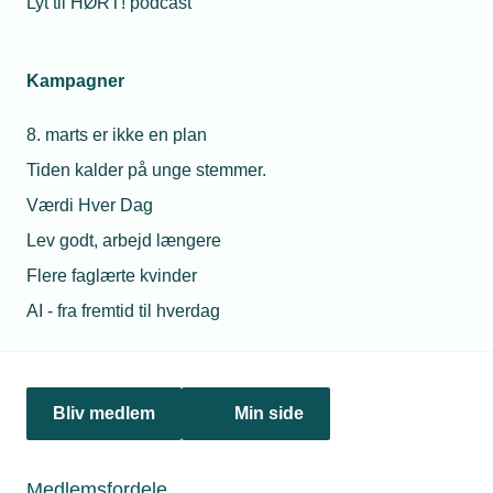
Lyt til HØRT! podcast
13. august 2018
Kampagner
Installationsvirksomheder blandt smarthome-piloter
Uggerly Installation er blandt 10 udvalgte virksomheder i et
8. marts er ikke en plan
pilotprojekt, som sætter fokus på den danske smarthome-
Tiden kalder på unge stemmer.
industri. Pilotprojektet skal hjælpe virksomhederne med at
udvikle nye forretningsmodeller i et foranderligt marked.
Værdi Hver Dag
Lev godt, arbejd længere
Flere faglærte kvinder
AI - fra fremtid til hverdag
Bliv medlem
Min side
Medlemsfordele