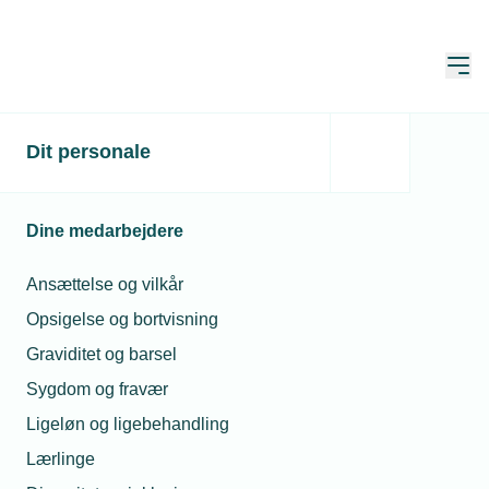
Åbn
Hjem
Dit personale
Sanistål vinder
Arbejdsmiljøprisen 2020
Dine medarbejdere
Publiceret:
08. sep. 2020
Skrevet af:
Michael Degn
Ansættelse og vilkår
Opsigelse og bortvisning
Graviditet og barsel
Sygdom og fravær
Ligeløn og ligebehandling
Lærlinge