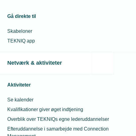
Fire TEKNIQ-piloter i Projekt Smart Home
Gå direkte til
Skabeloner
Relaterede nyheder
TEKNIQ app
Netværk & aktiviteter
Aktiviteter
Se kalender
Kvalifikationer giver øget indtjening
Overblik over TEKNIQs egne lederuddannelser
09. juli 2018
Efteruddannelse i samarbejde med Connection