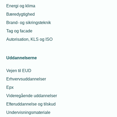
Energi og klima
Bæredygtighed
Brand- og sikringsteknik
Tag og facade
Relaterede nyheder
Autorisation, KLS og ISO
09. jul. 2018
Kurven knækker den rigtige vej for
erhvervsskolerne
Uddannelserne
Vejen til EUD
20. sep. 2018
Erhvervsuddannelser
Nyt projekt skal sikre flere piger i
Epx
installations-branchen
Videregående uddannelser
Efteruddannelse og tilskud
03. okt. 2018
Undervisningsmateriale