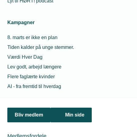
Lyt til HØRT! podcast
Kampagner
8. marts er ikke en plan
Tiden kalder på unge stemmer.
Værdi Hver Dag
Lev godt, arbejd længere
Flere faglærte kvinder
AI - fra fremtid til hverdag
18. oktober 2018
Rigspolitiet: Vanskeligt at pågribe gerningsmændene
Rigspolitiet er opmærksomme på den bølge af tyverier, der
har ramt installatørerne det seneste år. Men det er
Bliv medlem
Min side
vanskeligt at pågribe gerningsmændene, fordi der er tale
om ”omrejsende kriminelle”, lyder forklaringen fra politiet.
Medlemsfordele