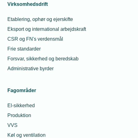
Virksomhedsdrift
Arbejdsmiljøprisen uddeles af Arbejdsmiljørådet til
Etablering, ophør og ejerskifte
fire arbejdspladser, som gør noget særligt for
Eksport og international arbejdskraft
arbejdsmiljøet, og som kan inspirere andre. De 12
nominerede arbejdspladser og de fire vindere
CSR og FN's verdensmål
udvælges af en dommerkomite, der består af
Frie standarder
repræsentanter fra DA, FH, KL, Lederne og
Forsvar, sikkerhed og beredskab
Akademikerne og formand for Arbejdsmiljørådet
Administrative byrder
Cristina Lage. Læs mere på
www.arbejdsmiljøprisen.dk
.
Fagområder
El-sikkerhed
Produktion
Læs mere om samme emne:
VVS
Dansk VVS
Electra
Køl og ventilation