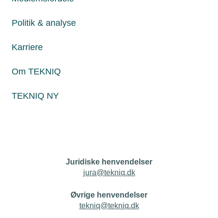
Politik & analyse
Personaleforhold
Karriere
Netværk & aktiviteter
Om TEKNIQ
Nyheder
TEKNIQ NY
Politik & analyse
Om TEKNIQ
Juridiske henvendelser
jura@tekniq.dk
Øvrige henvendelser
tekniq@tekniq.dk