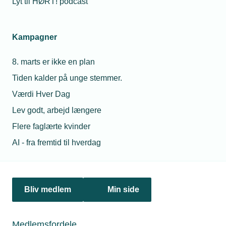
Lyt til HØRT! podcast
Kampagner
8. marts er ikke en plan
Tiden kalder på unge stemmer.
25. november 2024
Værdi Hver Dag
Mange medlemmer siger nej til rygning
Lev godt, arbejd længere
En tredjedel af TEKNIQs medlemsvirksomheder har indført
rygeforbud, viser tal fra en medlemsundersøgelse. Det er
Flere faglærte kvinder
en imponerende andel, og det kan gøre en stor forskel for
AI - fra fremtid til hverdag
medarbejdernes sundhed, lyder det fra TEKNIQ.
Bliv medlem
Min side
Medlemsfordele