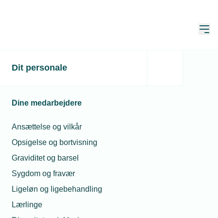
Åbn
Hjem
Dit personale
Skærpede krav ved
natarbejde
Dine medarbejdere
Publiceret:
08. aug. 2024
Skrevet af:
Jan Kristensen
Ansættelse og vilkår
Opsigelse og bortvisning
Graviditet og barsel
Sygdom og fravær
Ligeløn og ligebehandling
Lærlinge