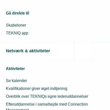
28. okt. 2021
Må vi kræve narko-
Gå direkte til
test af lærling?
Skabeloner
TEKNIQ app
19. dec. 2022
Få sundhedstestet
dine medarbejdere
Katrine Nordbo
Netværk & aktiviteter
Jakobsen
Chefkonsulent
Telefon:
Tlf. 77 42 42 22
25. nov. 2024
Aktiviteter
E-mail:
knj@tekniq.dk
Mange medlemmer
siger nej til rygning
Se kalender
Kvalifikationer giver øget indtjening
Overblik over TEKNIQs egne lederuddannelser
Relaterede nyheder
Efteruddannelse i samarbejde med Connection