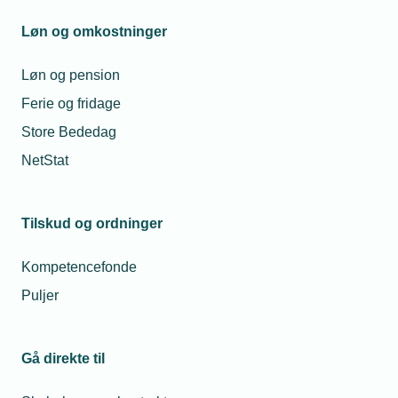
Løn og omkostninger
Anbefalingerne fra NFA er korte og klare:
Løn og pension
Højst tre nattevagter i træk
Ferie og fridage
Højst 9 timer ad gangen
Store Bededag
Mindst 11 timer mellem to vagter
NetStat
At gravide normalt arbejder maksimalt 1
nattevagt om ugen for at mindske risiko for abort
og andre graviditetskomplikationer.
Tilskud og ordninger
- Det er vigtigt, at alle virksomheder med natarbejde
Kompetencefonde
tager emnet op i deres arbejdsmiljøudvalg og får
Puljer
drøftet, om arbejdet er tilrettelagt på en sådan
måde, at virksomheden lever op til disse
anbefalinger. Gør virksomheden det, så anvendes
Gå direkte til
de almindelige regler i overenskomsten uændret,
understreger chefkonsulent Katrine Nordbo