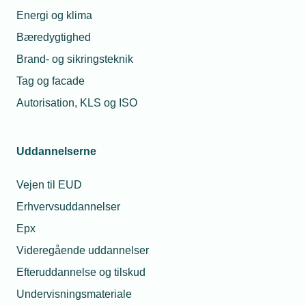
I overenskomsten er der desuden indgået aftale om
Energi og klima
gravides natarbejde. Denne del af aftalen træder
Bæredygtighed
først i kraft, når beskæftigelsesministeriet har
Brand- og sikringsteknik
implementeret de nye regler i barselsloven og i
Tag og facade
Arbejdstilsynets regler. Det forventes at aftalen kan
Autorisation, KLS og ISO
træde i kraft senest den 1. januar 2025.
Uddannelserne
Læs mere om samme emne:
Vejen til EUD
Arbejdsmiljø
Erhvervsuddannelser
Epx
Videregående uddannelser
Efteruddannelse og tilskud
Kontaktperson
Relaterede nyheder
Undervisningsmateriale