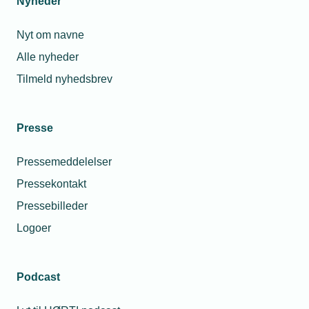
Nyheder
Nyt om navne
Alle nyheder
Tilmeld nyhedsbrev
Presse
19. december 2022
Pressemeddelelser
Få sundhedstestet dine medarbejdere
Pressekontakt
Alle medarbejdere, der er omfattet af PensionDanmarks
Pressebilleder
sundhedsordning, har mulighed for at få en personlig
sundhedstest.
Logoer
Podcast