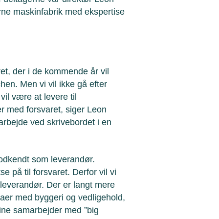
rne maskinfabrik med ekspertise
ret, der i de kommende år vil
en. Men vi vil ikke gå efter
il være at levere til
er med forsvaret, siger Leon
arbejde ved skrivebordet i en
 godkendt som leverandør.
e på til forsvaret. Derfor vil vi
t leverandør. Der er langt mere
rmaer med byggeri og vedligehold,
 sine samarbejder med ”big