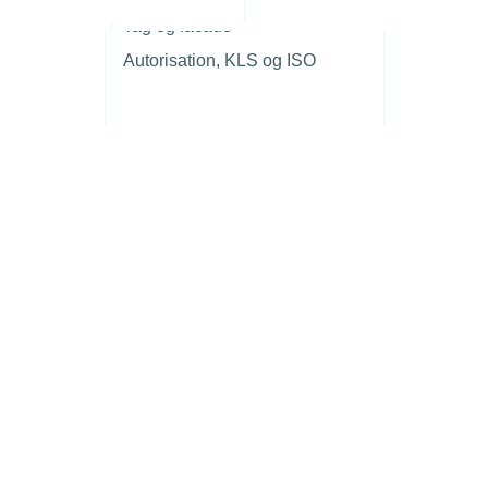
r
Tag og facade
Autorisation, KLS og ISO