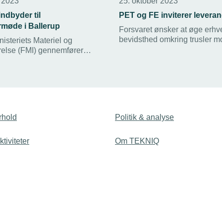
r 2023
25. oktober 2023
indbyder til
PET og FE inviterer levera
rmøde i Ballerup
Forsvaret ønsker at øge erhve
bevidsthed omkring trusler 
isteriets Materiel og
forsvarsindustrielle virksomh
relse (FMI) gennemfører
Relevante underleverandører 
 14. november et arrangement
derfor til møde med FE og P
serede leverandør-
Sjælland og i Jylland.
r, der ønsker en introduktion
 FMI. Tidligere har der været
yn og i Jylland. Denne gang
lerup.
rhold
Politik & analyse
tiviteter
Om TEKNIQ