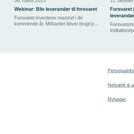
06. marts 2025
11. oktobe
Webinar: Bliv leverandør til forsvaret
Forsvaret 
leverandø
Forsvaret investerer massivt i de
kommende år. Milliarder bliver brugt på
Forsvarsmin
alt fra infrastruktur og teknologi til
Indkøbssty
materiel og serviceydelser. Det betyder
tirsdag d.
nye forretningsmuligheder for mange
for interes
virksomheder og underleverandører. Hør
virksomhede
mere på webinar 12. marts.
til udbud i
møder på F
er det i Bal
Personalefo
Netværk & ak
Nyheder