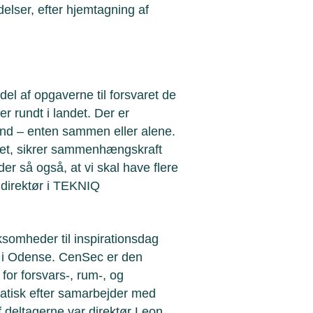
elser, efter hjemtagning af
del af opgaverne til forsvaret de
 rundt i landet. Der er
ind – enten sammen eller alene.
ndet, sikrer sammenhængskraft
der så også, at vi skal have flere
 direktør i TEKNIQ
somheder til inspirationsdag
rt i Odense. CenSec er den
for forsvars-, rum-, og
matisk efter samarbejder med
deltagerne var direktør Leon