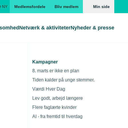
Q NY
Medlemsfordele
Bliv medlem
Min side
ksomhed
Netværk & aktiviteter
Nyheder & presse
Genveje
Genveje
serne
Kampagner
orsvarsforlig
Gå direkte til
Gå direkte til
EUD
8. marts er ikke en plan
Skabeloner og kontrakter
Skabeloner
ddannelser
Tiden kalder på unge stemmer.
Beregn opsigelsesvarsel
TEKNIQ app
Værdi Hver Dag
nde uddannelser
Lev godt, arbejd længere
nelse og tilskud
Flere faglærte kvinder
ngsmateriale
AI - fra fremtid til hverdag