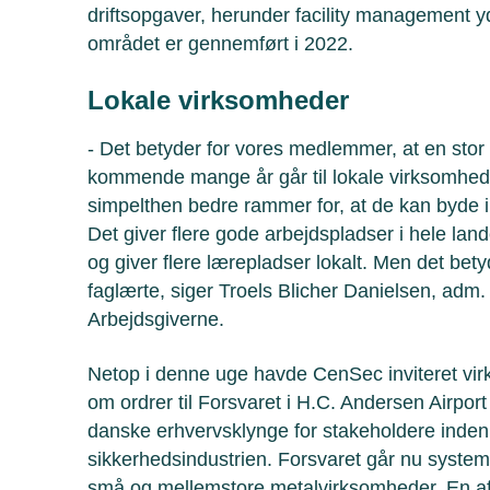
driftsopgaver, herunder facility management yd
området er gennemført i 2022.
Lokale virksomheder
- Det betyder for vores medlemmer, at en stor 
kommende mange år går til lokale virksomheder
simpelthen bedre rammer for, at de kan byde 
Det giver flere gode arbejdspladser i hele la
og giver flere lærepladser lokalt. Men det bety
faglærte, siger Troels Blicher Danielsen, adm.
Arbejdsgiverne.
Netop i denne uge havde CenSec inviteret virk
om ordrer til Forsvaret i H.C. Andersen Airpo
danske erhvervsklynge for stakeholdere inden 
sikkerhedsindustrien. Forsvaret går nu syste
små og mellemstore metalvirksomheder. En af 