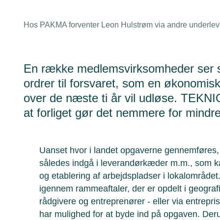
Hos PAKMA forventer Leon Hulstrøm via andre underlever
En række medlemsvirksomheder ser sto
ordrer til forsvaret, som en økonomis
over de næste ti år vil udløse. TEKNI
at forliget gør det nemmere for mindre
Uanset hvor i landet opgaverne gennemføres, 
således indgå i leverandørkæder m.m., som k
og etablering af arbejdspladser i lokalområdet
igennem rammeaftaler, der er opdelt i geogra
rådgivere og entreprenører - eller via entrepri
har mulighed for at byde ind på opgaven. De