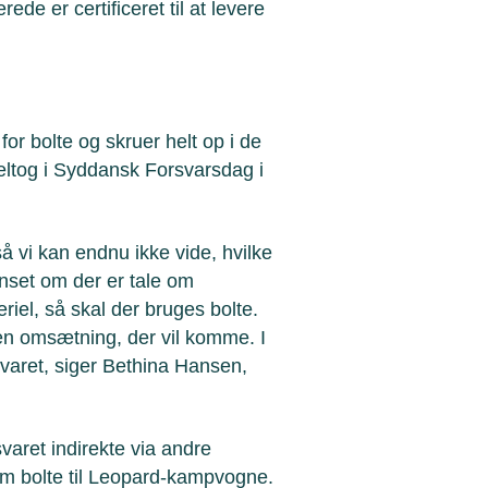
de er certificeret til at levere
for bolte og skruer helt op i de
eltog i Syddansk Forsvarsdag i
så vi kan endnu ikke vide, hvilke
uanset om der er tale om
iel, så skal der bruges bolte.
den omsætning, der vil komme. I
svaret, siger Bethina Hansen,
svaret indirekte via andre
om bolte til Leopard-kampvogne.