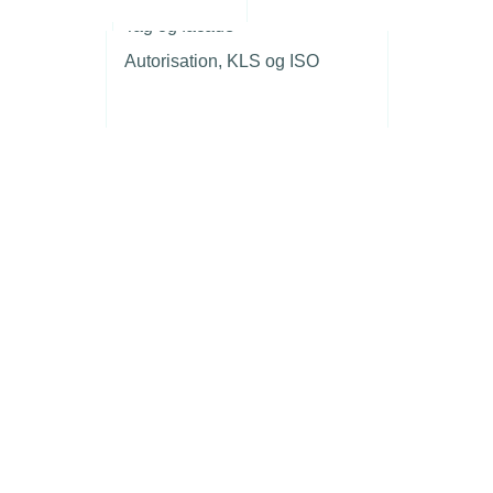
r
Tag og facade
Autorisation, KLS og ISO