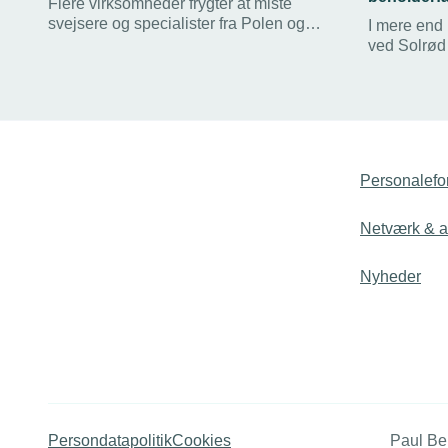
Flere virksomheder frygter at miste
svejsere og specialister fra Polen og
I mere end
andre EU-lande.
ved Solrød 
fast ansat ti
Personalefo
Netværk & ak
Nyheder
Persondatapolitik
Cookies
Paul Be