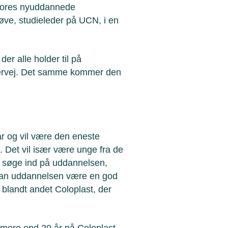
r vores nyuddannede
løve, studieleder på UCN, i en
er alle holder til på
tervej. Det samme kommer den
år og vil være den eneste
 Det vil især være unge fra de
 søge ind på uddannelsen,
 kan uddannelsen være en god
 blandt andet Coloplast, der
 mere end 20 år på Coloplast