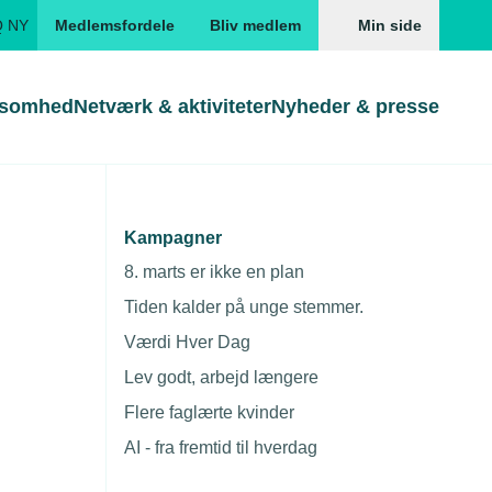
Q NY
Medlemsfordele
Bliv medlem
Min side
ksomhed
Netværk & aktiviteter
Nyheder & presse
Genveje
Genveje
serne
Kampagner
hy
Gå direkte til
Gå direkte til
EUD
8. marts er ikke en plan
Skabeloner og kontrakter
Skabeloner
ddannelser
Tiden kalder på unge stemmer.
Beregn opsigelsesvarsel
TEKNIQ app
Værdi Hver Dag
nde uddannelser
Lev godt, arbejd længere
nelse og tilskud
Flere faglærte kvinder
ngsmateriale
AI - fra fremtid til hverdag