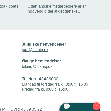
zpak boet i
Udenlandske medarbejdere er en
nødvendig del af det danske
r er han en
arbejdsmarked, og de er nødvendige for,
oduktionen.
at en række virksomheder kan udføre
deres produktion.
Juridiske henvendelser
jura@tekniq.dk
Øvrige henvendelser
tekniq@tekniq.dk
Telefon:
43436000
Mandag til torsdag fra kl. 8:00 til 16:00
Fredag fra kl. 8:00 til 15:00
e M
CVR: 45 09 35 22