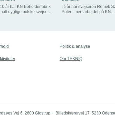
 10 år har KN Beholderfabrik
I ti år har svejseren Remek S
haft dygtige polske svejsere
Polen, men arbejdet på KN
l arbejdet i sort stål.
Beholderfabrik i Danmark. He
uundværlig nøgleperson i pr
rhold
Politik & analyse
tiviteter
Om TEKNIQ
rgsøes Vej 6, 2600 Glostrup
Billedskærervej 17, 5230 Odens