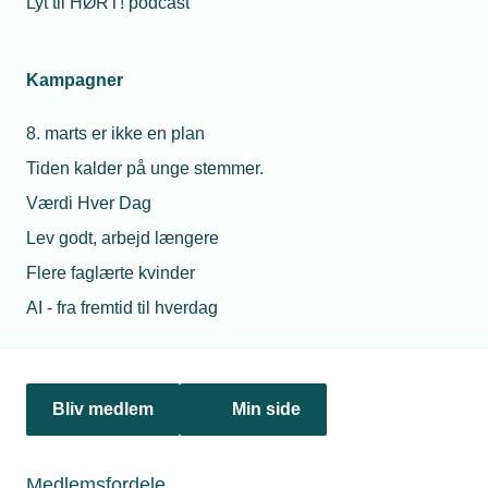
Lyt til HØRT! podcast
https://ipaper.ipapercms.dk/tekniq/industri-
teknik/2020/juni-2020-industri-teknik/#/
Kampagner
8. marts er ikke en plan
Tiden kalder på unge stemmer.
Værdi Hver Dag
Lev godt, arbejd længere
Flere faglærte kvinder
Læs mere om samme emne:
AI - fra fremtid til hverdag
Corona
Bliv medlem
Min side
Medlemsfordele