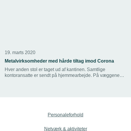
19. marts 2020
Metalvirksomheder med hårde tiltag imod Corona
Hver anden stol er taget ud af kantinen. Samtlige
kontoransatte er sendt på hjemmearbejde. På væggene
hænger der stærke opfordringer til at holde afstand og
vaske hænder i dagligdagen. Læs om to virksomheders
Corona-tiltag her.
Personaleforhold
Netværk & aktiviteter