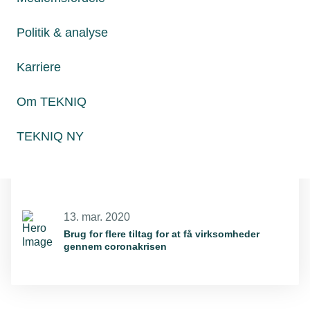
Relaterede nyheder
Politik & analyse
10. mar. 2020
Spørg dine kunder: Er der risiko for Corona-
Karriere
smitte?
Om TEKNIQ
11. mar. 2020
TEKNIQ NY
Siemens Gamesa beder funktionærer
arbejde hjemme
13. mar. 2020
Brug for flere tiltag for at få virksomheder
gennem coronakrisen