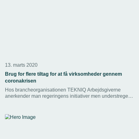
13. marts 2020
Brug for flere tiltag for at få virksomheder gennem
coronakrisen
Hos brancheorganisationen TEKNIQ Arbejdsgiverne
anerkender man regeringens initiativer men understreger,
at der skal mere til for at forhindre en større nedtur for
dansk erhvervsliv.