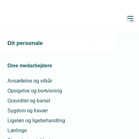
Åbn
Hjem
Dit personale
Tørken truer i
ordrebøgerne
Dine medarbejdere
Publiceret:
15. jun. 2020
Skrevet af:
Jan Kristensen
Ansættelse og vilkår
Opsigelse og bortvisning
Graviditet og barsel
Sygdom og fravær
Ligeløn og ligebehandling
Lærlinge