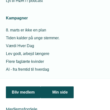
Lyt til HØRT! podcast
Kampagner
8. marts er ikke en plan
03. marts 2025
Tiden kalder på unge stemmer.
Ny uddannelse i ventilationsmontage
Værdi Hver Dag
En ny AMU-uddannelse i ventilationsmontage ser dagens
Lev godt, arbejd længere
lys på skolerne i løbet af foråret efter en intens indsats fra
TEKNIQ og Foreningen af Ventilationsvirksomheder (FAV).
Flere faglærte kvinder
AI - fra fremtid til hverdag
Bliv medlem
Min side
Medlemsfordele