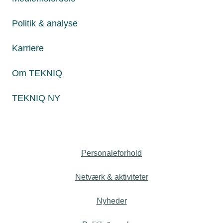
Politik & analyse
17. marts 2025
Karriere
Nyt værktøj til ventilationsvirksomheder
Om TEKNIQ
Foreningen af Ventilationsvirksomheder – FAV - tilbyder nu
et nyt værktøj til brandtætning af
ventilationsgennemføringer i brandadskillende
TEKNIQ NY
bygningsdele.
Personaleforhold
Netværk & aktiviteter
Nyheder