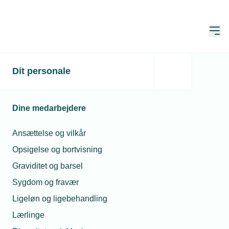
Åbn
Hjem
Dit personale
Undgå fejl i
eksplosionsfarlige HVAC-
Dine medarbejdere
projekter
Ansættelse og vilkår
Publiceret:
23. mar. 2026
Skrevet af:
Mimi Munch-Jensen
Opsigelse og bortvisning
Graviditet og barsel
Sygdom og fravær
Ligeløn og ligebehandling
Lærlinge