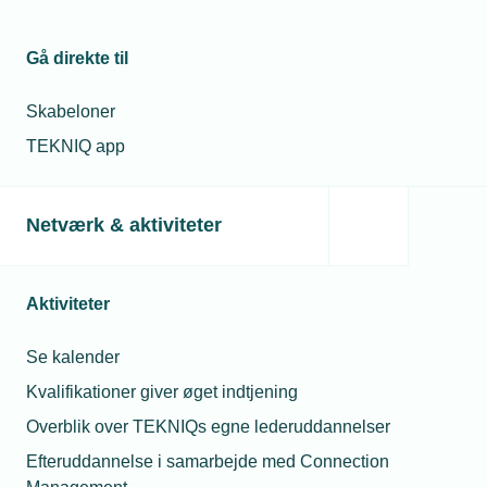
Installatører klar
med oplagte
teknologiske
Gå direkte til
sundhedsløsninger
Skabeloner
07. mar. 2023
Flere krav til
TEKNIQ app
ventilation kan løse
Birger T.
virusproblem
Christiansen
Teknisk konsulent
Netværk & aktiviteter
- VVS
03. mar. 2025
Telefon:
Tlf. 77 42 42 44
Ny uddannelse i
E-mail:
btc@tekniq.dk
ventilationsmontage
Aktiviteter
Se kalender
Kvalifikationer giver øget indtjening
Relaterede nyheder
Overblik over TEKNIQs egne lederuddannelser
Efteruddannelse i samarbejde med Connection