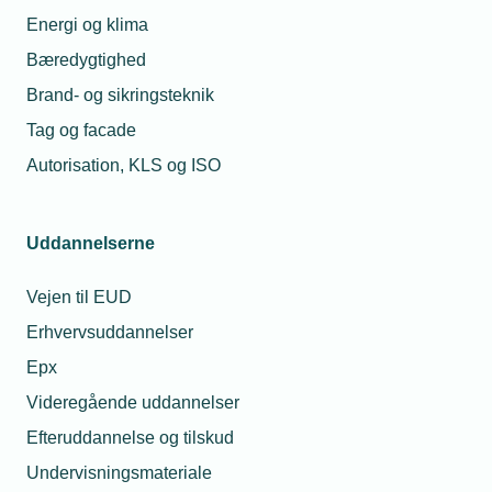
TEKNIQs medlemmer får 750 kroner i rabat på
Energi og klima
deltagergebyret, skriv blot TEKNIQ i
kommentarfeltet ved tilmelding.
Bæredygtighed
Brand- og sikringsteknik
Du kan se det fulde program og tilmelde dig
her
.
Tag og facade
Autorisation, KLS og ISO
Læs mere om samme emne:
Uddannelserne
ventilation
Vejen til EUD
Erhvervsuddannelser
Epx
Kontaktperson
Videregående uddannelser
Relaterede nyheder
Efteruddannelse og tilskud
13. okt. 2022
Undervisningsmateriale