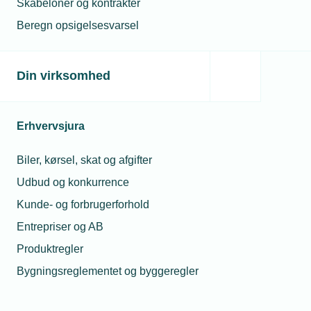
Skabeloner og kontrakter
Beregn opsigelsesvarsel
Dagens program byder blandt andet på en
gennemgang af:
Din virksomhed
Lovgrundlaget:
Introduktion til ATEX-
direktiverne samt dansk regulering og
zoneklassifikation.
Erhvervsjura
Praktisk opbygning:
Hvordan man omsætter en
zoneplan til konkrete ventilationsprincipper.
Biler, kørsel, skat og afgifter
Komponentkrav:
Specifikke krav til ventilatorer,
Udbud og konkurrence
aggregater, kanaler, filtre og varmegenvinding for
Kunde- og forbrugerforhold
at undgå forkerte materialevalg.
Entrepriser og AB
Risikohåndtering:
Identifikation og håndtering af
Produktregler
tændkilder fra HVAC-anlægget.
Bygningsreglementet og byggeregler
Ekspertviden og cases