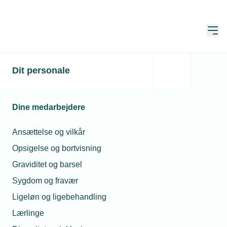
Åbn
Hjem
Dit personale
Undgå straftolden fra
USA
Dine medarbejdere
Publiceret:
12. mar. 2025
Skrevet af:
Jan Kristensen
Ansættelse og vilkår
Opsigelse og bortvisning
Graviditet og barsel
Sygdom og fravær
Ligeløn og ligebehandling
Lærlinge