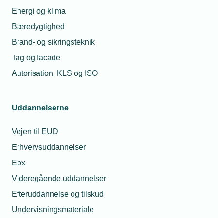
Relaterede nyheder
Energi og klima
Bæredygtighed
Brand- og sikringsteknik
Tag og facade
Autorisation, KLS og ISO
Uddannelserne
Vejen til EUD
Erhvervsuddannelser
03. april 2025
Epx
Trumps told kan bremse fremdriften
Videregående uddannelser
TEKNIQ frygter, at Trumps gengældelsestold kan få store
Efteruddannelse og tilskud
konsekvenser for erhvervslivet og bremse den grønne og
digitale omstilling af samfundet.
Undervisningsmateriale