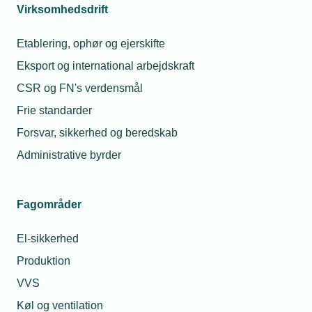
Virksomhedsdrift
Kontaktperson
Relaterede nyheder
Etablering, ophør og ejerskifte
03. apr. 2025
Eksport og international arbejdskraft
Trumps told kan
bremse fremdriften
CSR og FN's verdensmål
Frie standarder
Forsvar, sikkerhed og beredskab
30. okt. 2023
Administrative byrder
Nyt website skal
forhindre ulovlig
Edward
eksport
Lorentzen
Fagområder
Konsulent
Telefon:
Tlf. 77 42 42 70
13. mar. 2025
El-sikkerhed
E-mail:
elo@tekniq.dk
Toldkrigen brudt ud –
vær bevæbnet
Produktion
VVS
Køl og ventilation