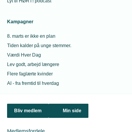
Lyt til HØRT! podcast
Netværk & aktiviteter
Kampagner
Nyheder
8. marts er ikke en plan
Politik & analyse
Tiden kalder på unge stemmer.
Om TEKNIQ
Værdi Hver Dag
Lev godt, arbejd længere
Flere faglærte kvinder
Juridiske henvendelser
AI - fra fremtid til hverdag
jura@tekniq.dk
Øvrige henvendelser
tekniq@tekniq.dk
Bliv medlem
Min side
Telefon:
43436000
Mandag til torsdag fra kl. 8:00 til 16:00
Medlemsfordele