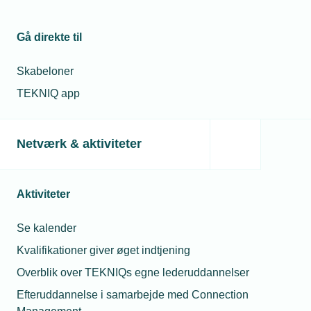
Gå direkte til
Skabeloner
TEKNIQ app
Netværk & aktiviteter
30. oktober 2023
Aktiviteter
Nyt website skal forhindre ulovlig eksport
Se kalender
Erhvervsstyrelsen har lavet et nyt website, der gør det
nemmere at undgå eksport til lande med sanktioner fra EU
Kvalifikationer giver øget indtjening
og FN. Sådanne overtrædelser, eksempelvis i forhold til
Overblik over TEKNIQs egne lederuddannelser
Rusland, kan udløse både bøder og fængselsstraf.
Efteruddannelse i samarbejde med Connection