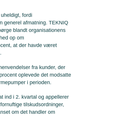
heldigt, fordi
en generel afmatning. TEKNIQ
pørge blandt organisationens
omhed op om
cent, at der havde været
l.
 henvendelser fra kunder, der
rocent oplevede det modsatte
varmepumper i perioden.
 ind i 2. kvartal og appellerer
 fornuftige tilskudsordninger,
anset om det handler om