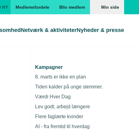
Q NY
Medlemsfordele
Bliv medlem
Min side
ksomhed
Netværk & aktiviteter
Nyheder & presse
Genveje
Genveje
serne
Kampagner
 udskudt
Gå direkte til
Gå direkte til
EUD
8. marts er ikke en plan
Skabeloner og kontrakter
Skabeloner
ddannelser
Tiden kalder på unge stemmer.
Beregn opsigelsesvarsel
TEKNIQ app
Værdi Hver Dag
nde uddannelser
Lev godt, arbejd længere
nelse og tilskud
Flere faglærte kvinder
ngsmateriale
AI - fra fremtid til hverdag