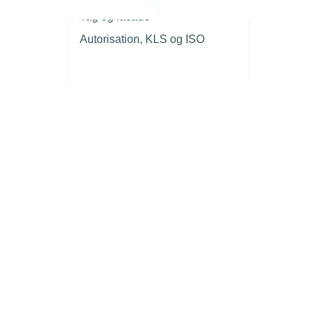
r
Tag og facade
Autorisation, KLS og ISO