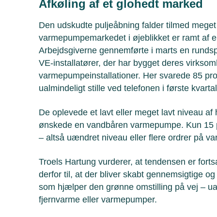
Afkøling af et glohedt marked
Den udskudte puljeåbning falder tilmed meget u
varmepumpemarkedet i øjeblikket er ramt af 
Arbejdsgiverne gennemførte i marts en runds
VE-installatører, der har bygget deres virks
varmepumpeinstallationer. Her svarede 85 pro
ualmindeligt stille ved telefonen i første kvarta
De oplevede et lavt eller meget lavt niveau af
ønskede en vandbåren varmepumpe. Kun 15 p
– altså uændret niveau eller flere ordrer på 
Troels Hartung vurderer, at tendensen er fortsat
derfor til, at der bliver skabt gennemsigtige og
som hjælper den grønne omstilling på vej – u
fjernvarme eller varmepumper.