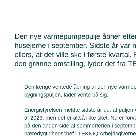
Den nye varmepumpepulje åbner efter a
husejerne i september. Sidste år var 
ellers, at det ville ske i første kvarta
den grønne omstilling, lyder det fra
Den længe ventede åbning af den nye varmep
bygningspuljen, lader vente på sig.
Energistyrelsen meldte sidste år ud, at puljen vi
af 2023, men det er altså ikke sket. Nu er forv
på den anden side af sommerferien i septembe
bæredygtighedschef i TEKNIQ Arbejdsgiverne, 