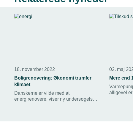
18. november 2022
02. maj 20
Boligrenovering: Økonomi trumfer
Mere end 1
klimaet
Varmepumpe
alligevel er
Danskerne er vilde med at
Bygningspu
energirenovere, viser ny undersøgelse,
der peger på økonomi som den største
motivationsfaktor. Klimagevinster lander
på en femteplads.