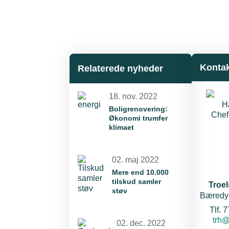
Konta
Relaterede nyheder
18. nov. 2022
Boligrenovering:
Økonomi trumfer
klimaet
02. maj 2022
Mere end 10.000
tilskud samler
Troe
støv
Bæredy
Tlf. 
E-ma
trh@
02. dec. 2022