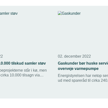
22
02. december 2022
0.000 tilskud samler støv
Gaskunder bør huske servi
overveje varmepumpe
projekterne står i kø, men
 cirka 10.000 tilsagn via
Energistyrelsen har netop sen
ljen ikke udnyttet endnu.
ud med spareråd til cirka 240
gaskunder. Blandt de centrale
opfordring til at få udført serv
gasfyret, tjekke varmeanlægg
eventuelt supplere med sol
eller luft/luft-varmepumpe.