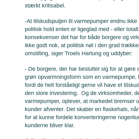
stærkt kritisabel.
-At tilskudspuljen til varmepumper endnu ikke 
politisk hold enten er ligeglad med - eller tota
konsekvenser det har for både borgere og vir
ikke godt nok, at politisk nøl i den grad træk
omstilling, siger Troels Hartung og uddyber:
- De borgere, der har besluttet sig for at gøre d
grøn opvarmningsform som en varmepumpe, ka
fordi de helt forståeligt gerne vil have et tilsk
den store investering. Og de virksomheder, der 
varmepumper, oplever, at markedet bremser u
kunder afventer. Det skaber en flaskehals, når 
for at kunne fordele konverteringerne nogenlu
kunderne bliver klar.