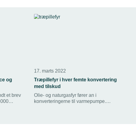
17. marts 2022
ce og
Træpillefyr i hver femte konvertering
med tilskud
dt et brev
Olie- og naturgasfyr fører an i
.000
konverteringerne til varmepumpe.
 råd er en
Alligevel tegner træpillefyrene sig for
ice på
hver femte konvertering via
et og
Bygningspuljen.
varmeanlæg