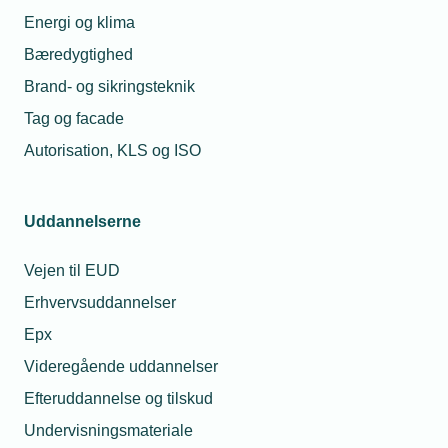
Energi og klima
Bæredygtighed
Brand- og sikringsteknik
Kontaktperson
Relaterede nyheder
Tag og facade
Autorisation, KLS og ISO
03. dec. 2025
Fællesregulativet
opdateres: Få styr på
ændringerne
Uddannelserne
Vejen til EUD
14. jan. 2026
Erhvervsuddannelser
Nye krav til el-kvalitet i
høring
Per Reinholdt
Epx
Teknisk konsulent
Videregående uddannelser
- El
Efteruddannelse og tilskud
Telefon:
Tlf. 77 41 15 68
13. mar. 2025
E-mail:
pre@tekniq.dk
Undervisningsmateriale
Installationsblanket.dk