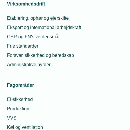
Virksomhedsdrift
Opdateret vejledning
Etablering, ophør og ejerskifte
Green Power Denmark har også udarbejdet en
Eksport og international arbejdskraft
vejledning til positivlisterne
, som beskriver formål,
CSR og FN's verdensmål
ansvarsfordeling og processerne ift. positivlisterne
for hhv. fabrikanter, anlægsejere, leverandører og
Frie standarder
netselskaber, samt Green Power Denmarks rolle.
Forsvar, sikkerhed og beredskab
Vejledningen er et opslagsværktøj for alle relevante
Administrative byrder
aktører, som sikrer gennemsigtighed i processen og
tydeliggør, hvad en optagelse på positivlisterne
indebærer.
Fagområder
El-sikkerhed
Læs mere om samme emne:
Produktion
VVS
Webinar
Green Power Denmark
Positivlister
Køl og ventilation