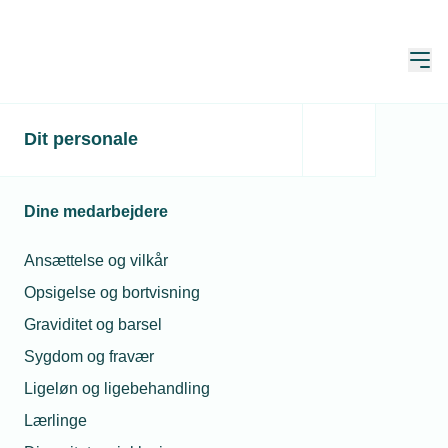
Åbn
Hjem
Dit personale
Webinar: Udvidet
funktionalitet i
Dine medarbejdere
positivlister
Ansættelse og vilkår
Publiceret:
21. okt. 2024
Opsigelse og bortvisning
Skrevet af:
Mads Hagemann Petersen
Graviditet og barsel
Sygdom og fravær
Ligeløn og ligebehandling
Lærlinge