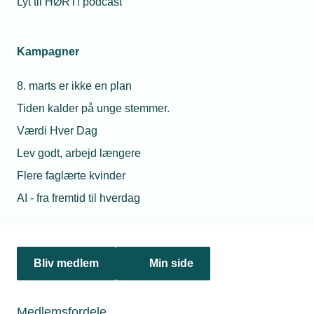
Lyt til HØRT! podcast
Kampagner
8. marts er ikke en plan
Tiden kalder på unge stemmer.
Værdi Hver Dag
Lev godt, arbejd længere
09. april 2025
Flere faglærte kvinder
Webinar: Endnu mere fleksibilitet i
AI - fra fremtid til hverdag
Elektrikeroverenskomsten
TEKNIQ inviterer medlemmerne til webinar om de nye
muligheder for mere effektiv arbejdstilrettelæggelse i
Elektrikeroverenskomsten. Her kan man høre mere om
Bliv medlem
Min side
fordelene ved Varierende Ugentlig Arbejdstid og Udvidet
Arbejdstid, og hvordan ordningerne kan anvendes.
Medlemsfordele