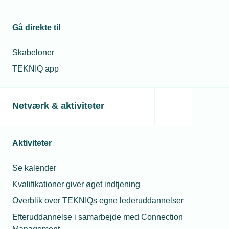
lukker – hvad nu?
Gå direkte til
Relaterede nyheder
Skabeloner
TEKNIQ app
Netværk & aktiviteter
Aktiviteter
Se kalender
Kvalifikationer giver øget indtjening
Overblik over TEKNIQs egne lederuddannelser
03. december 2025
Efteruddannelse i samarbejde med Connection
Fællesregulativet opdateres: Få styr på ændringerne