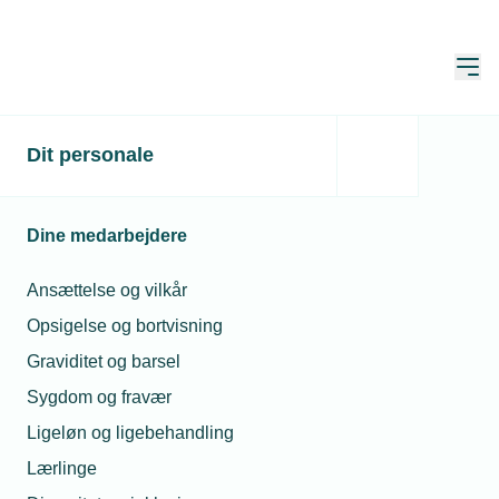
Åbn
Hjem
TEKNIQ
Dit personale
Om TEKNIQ
Find medarbejder
Ansættelsesret og Medlemsservice
Pernille Højer Jepsen
Dine medarbejdere
Pernille Højer Jepsen
Ansættelse og vilkår
Opsigelse og bortvisning
Graviditet og barsel
Pernille Højer Jepsen
Sygdom og fravær
Stud. jur.
Ligeløn og ligebehandling
Telefon:
Telefon: 77 42 42 36
Lærlinge
E-mail:
phj@tekniq.dk