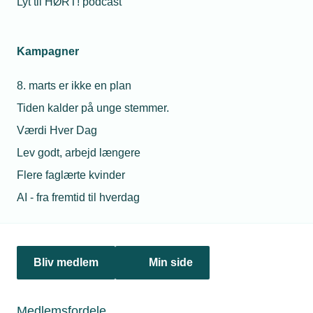
Lyt til HØRT! podcast
Netværk & aktiviteter
Kampagner
Nyheder
8. marts er ikke en plan
Politik & analyse
Tiden kalder på unge stemmer.
Om TEKNIQ
Værdi Hver Dag
Lev godt, arbejd længere
Flere faglærte kvinder
Juridiske henvendelser
AI - fra fremtid til hverdag
jura@tekniq.dk
Øvrige henvendelser
tekniq@tekniq.dk
Bliv medlem
Min side
Telefon:
43436000
Mandag til torsdag fra kl. 8:00 til 16:00
Medlemsfordele