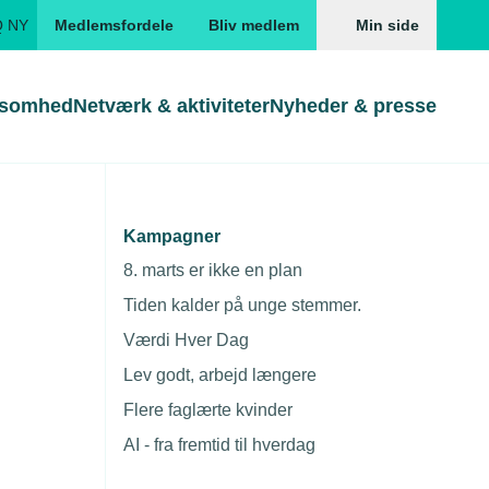
Q NY
Medlemsfordele
Bliv medlem
Min side
ksomhed
Netværk & aktiviteter
Nyheder & presse
Genveje
Genveje
serne
Kampagner
Søg
Gå direkte til
Gå direkte til
EUD
8. marts er ikke en plan
Skabeloner og kontrakter
Skabeloner
ddannelser
Tiden kalder på unge stemmer.
Beregn opsigelsesvarsel
TEKNIQ app
Værdi Hver Dag
nde uddannelser
Lev godt, arbejd længere
nelse og tilskud
Flere faglærte kvinder
ngsmateriale
AI - fra fremtid til hverdag