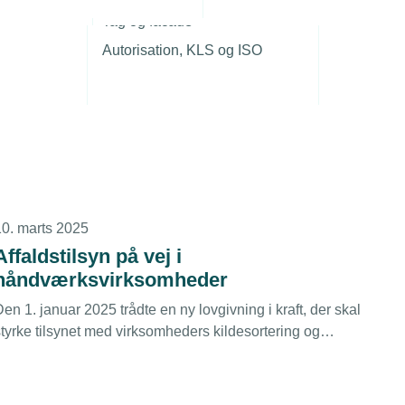
r
4. april 2026
Tag og facade
Mange virksomheder overser vigtige
Autorisation, KLS og ISO
gebyrkrav
De meget omtalte regler om producentansvar handler ikke
kun om gebyr for emballage. Der skal i mange tilfælde også
etales gebyr for selve produktet. Det lever et meget stort
antal virksomheder i uvidenhed om.
10. marts 2025
Affaldstilsyn på vej i
håndværksvirksomheder
en 1. januar 2025 trådte en ny lovgivning i kraft, der skal
styrke tilsynet med virksomheders kildesortering og
åndtering af affald. En af målgrupperne for tilsyn er
håndværksvirksomheder.