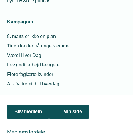
Lyt til HØRT! podcast
Netværk & aktiviteter
Kampagner
Nyheder
8. marts er ikke en plan
Politik & analyse
Tiden kalder på unge stemmer.
Om TEKNIQ
Værdi Hver Dag
Lev godt, arbejd længere
Flere faglærte kvinder
Juridiske henvendelser
AI - fra fremtid til hverdag
jura@tekniq.dk
Øvrige henvendelser
tekniq@tekniq.dk
Bliv medlem
Min side
Telefon:
43436000
Mandag til torsdag fra kl. 8:00 til 16:00
Medlemsfordele