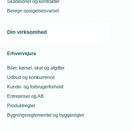
Skabeloner og kontrakter
almindelige fejl ved opsætning af
Beregn opsigelsesvarsel
varmepumper, lyder det fra
ekspert.
Din virksomhed
Erhvervsjura
Biler, kørsel, skat og afgifter
Udbud og konkurrence
Kunde- og forbrugerforhold
Entrepriser og AB
Produktregler
Bygningsreglementet og byggeregler