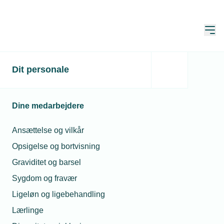
Åbn
Hjem
Søg
Dit personale
Søg
Dine medarbejdere
Ansættelse og vilkår
Opsigelse og bortvisning
Sortér
Graviditet og barsel
Sygdom og fravær
Viser 1 - 8 of af 8 resultater
Ligeløn og ligebehandling
Lærlinge