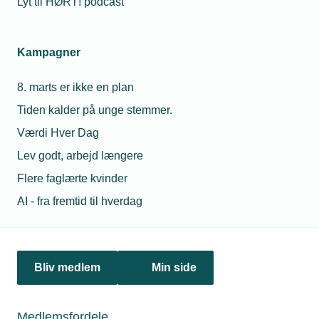
Lyt til HØRT! podcast
Netværk & aktiviteter
Kampagner
Nyheder
8. marts er ikke en plan
Politik & analyse
Tiden kalder på unge stemmer.
Om TEKNIQ
Værdi Hver Dag
Lev godt, arbejd længere
Flere faglærte kvinder
Juridiske henvendelser
AI - fra fremtid til hverdag
jura@tekniq.dk
Øvrige henvendelser
tekniq@tekniq.dk
Bliv medlem
Min side
Telefon:
43436000
Mandag til torsdag fra kl. 8:00 til 16:00
Medlemsfordele