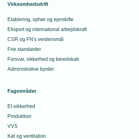
være grønnere
Virksomhedsdrift
plads til forbedringer, mener
Nye grænseværdier skal sænke
TEKNIQ.
Etablering, ophør og ejerskifte
CO2-udledningen i byggeriet –
men kravene skal være realistiske
Eksport og international arbejdskraft
og sikre kvaliteten, mener
CSR og FN's verdensmål
24. juni 2024
TEKNIQ.
Frie standarder
Få styr på din CBAM-
rapportering
Forsvar, sikkerhed og beredskab
Administrative byrder
Nu har TEKNIQ Arbejdsgivernes
medlemmer mulighed for at
deltage i et webinar om CBAM-
Fagområder
rapportering, gældende f.eks.
stålimport fra tredjelande.
El-sikkerhed
Produktion
VVS
Køl og ventilation