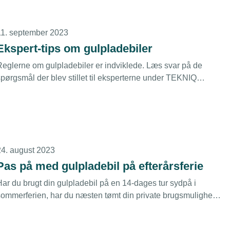
11. september 2023
Ekspert-tips om gulpladebiler
Reglerne om gulpladebiler er indviklede. Læs svar på de
spørgsmål der blev stillet til eksperterne under TEKNIQ
Arbejdsgivernes webinar om gulpladebiler og regler.
24. august 2023
Pas på med gulpladebil på efterårsferie
Har du brugt din gulpladebil på en 14-dages tur sydpå i
sommerferien, har du næsten tømt din private brugsmulighed
or 2023. Så tæl godt efter inden du kører på efterårsferie med
agsbeviser købt til turen. Det kan blive dyrt.