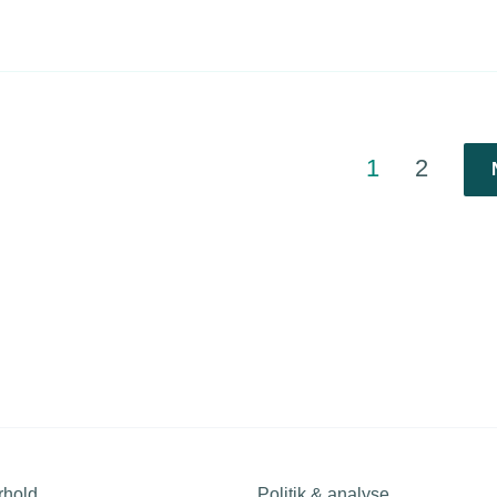
1
2
rhold
Politik & analyse