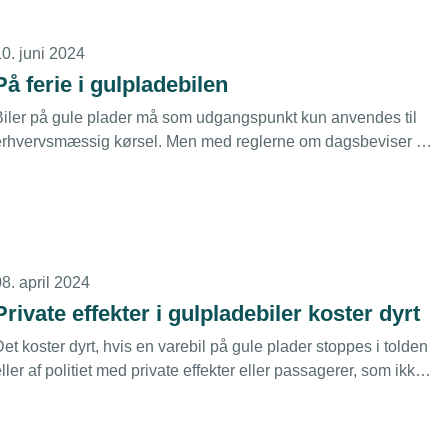
10. juni 2024
På ferie i gulpladebilen
Biler på gule plader må som udgangspunkt kun anvendes til
erhvervsmæssig kørsel. Men med reglerne om dagsbeviser er
et imidlertid muligt at frikøbe gulpladebiler – og eksempelvis
køre til Gardasøen på ferie. Det gælder både medarbejdere,
edelse og ejere.
8. april 2024
Private effekter i gulpladebiler koster dyrt
et koster dyrt, hvis en varebil på gule plader stoppes i tolden
ller af politiet med private effekter eller passagerer, som ikke
har med virksomheden at gøre. En virksomhedsejer har netop
abt endnu en stor sag i Landsskatteretten efter en jagttur. Læs
BDO-analysen.