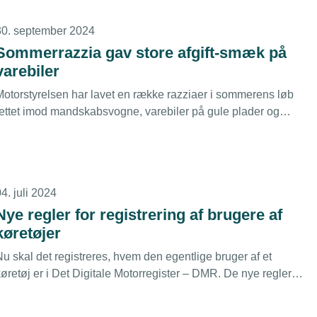
30. september 2024
Sommerrazzia gav store afgift-smæk på
varebiler
Motorstyrelsen har lavet en række razziaer i sommerens løb
rettet imod mandskabsvogne, varebiler på gule plader og
easingbiler. I de første otte sager er regningen i gennemsnit
ver 100.000 kr. for ulovlig benyttelse.
4. juli 2024
Nye regler for registrering af brugere af
køretøjer
u skal det registreres, hvem den egentlige bruger af et
øretøj er i Det Digitale Motorregister – DMR. De nye regler
envender sig til virksomheder, som stiller køretøjer til
rådighed for medarbejderne.