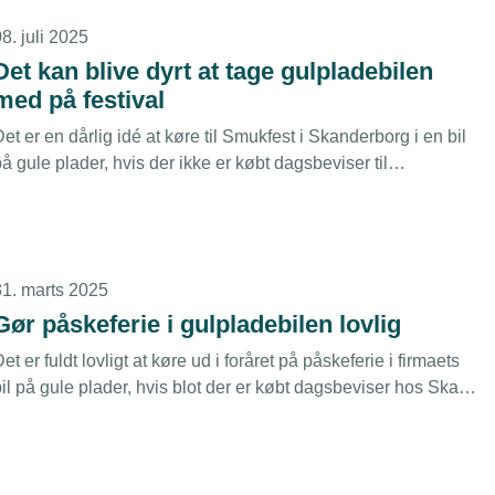
8. juli 2025
Det kan blive dyrt at tage gulpladebilen
med på festival
et er en dårlig idé at køre til Smukfest i Skanderborg i en bil
å gule plader, hvis der ikke er købt dagsbeviser til
ejligheden. Risikoen for trafikkontrol er nemlig stor i
sommermånederne, og den slags fører altid til mange
efteropkrævninger.
31. marts 2025
Gør påskeferie i gulpladebilen lovlig
et er fuldt lovligt at køre ud i foråret på påskeferie i firmaets
il på gule plader, hvis blot der er købt dagsbeviser hos Skat
til turen. Det har derfor ingen skattemæssige konsekvenser for
nogen af parterne, hvis en virksomhed lader sine
edarbejdere låne en firmabil til den slags.