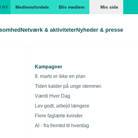
Q NY
Medlemsfordele
Bliv medlem
Min side
ksomhed
Netværk & aktiviteter
Nyheder & presse
Genveje
Genveje
serne
Kampagner
Søg
Gå direkte til
Gå direkte til
EUD
8. marts er ikke en plan
Skabeloner og kontrakter
Skabeloner
ddannelser
Tiden kalder på unge stemmer.
Beregn opsigelsesvarsel
TEKNIQ app
Værdi Hver Dag
nde uddannelser
Lev godt, arbejd længere
nelse og tilskud
Flere faglærte kvinder
ngsmateriale
AI - fra fremtid til hverdag