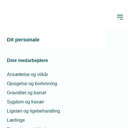
Åbn
Hjem
Søg
Dit personale
Søg
Dine medarbejdere
Ansættelse og vilkår
Opsigelse og bortvisning
Sortér
Graviditet og barsel
Sygdom og fravær
Viser 1 - 1 of af 1 resultater
Ligeløn og ligebehandling
Lærlinge