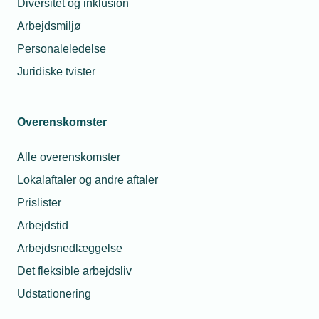
Diversitet og inklusion
17. juni 2024
Kunstig intelligens: "Vi
Arbejdsmiljø
tabte kæben"
Personaleledelse
Ledergruppen hos John Jensen
Juridiske tvister
VVS fik for alvor øjnene op for de
muligheder, som kunstig
intelligens bringer, da TEKNIQ
Overenskomster
Arbejdsgivernes Ai-ekspert deltog
ved et læringsseminar i
Alle overenskomster
virksomheden.
Lokalaftaler og andre aftaler
Prislister
Arbejdstid
Arbejdsnedlæggelse
Det fleksible arbejdsliv
Udstationering