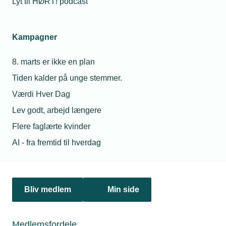
Lyt til HØRT! podcast
Netværk & aktiviteter
Kampagner
Nyheder
8. marts er ikke en plan
Politik & analyse
Tiden kalder på unge stemmer.
Om TEKNIQ
Værdi Hver Dag
Lev godt, arbejd længere
Flere faglærte kvinder
Juridiske henvendelser
AI - fra fremtid til hverdag
jura@tekniq.dk
Øvrige henvendelser
tekniq@tekniq.dk
Bliv medlem
Min side
Telefon:
43436000
Mandag til torsdag fra kl. 8:00 til 16:00
Medlemsfordele