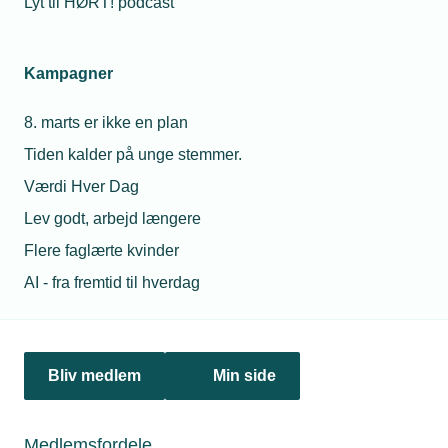
Lyt til HØRT! podcast
Netværk & aktiviteter
Kampagner
Nyheder
8. marts er ikke en plan
Politik & analyse
Tiden kalder på unge stemmer.
Om TEKNIQ
Værdi Hver Dag
Lev godt, arbejd længere
Flere faglærte kvinder
Juridiske henvendelser
AI - fra fremtid til hverdag
jura@tekniq.dk
Øvrige henvendelser
tekniq@tekniq.dk
Bliv medlem
Min side
Telefon:
43436000
Mandag til torsdag fra kl. 8:00 til 16:00
Medlemsfordele