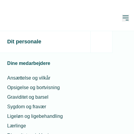
Åbn
Hjem
Søg
Dit personale
Søg
Dine medarbejdere
Ansættelse og vilkår
Opsigelse og bortvisning
Sortér
Graviditet og barsel
Sygdom og fravær
Viser 11 - 20 of af 22 resultater
Ligeløn og ligebehandling
Lærlinge