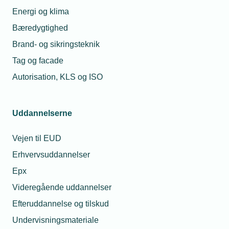
medarbejders feriegodtgørelse,
Energi og klima
som ikke er hævet i ferieåret
Bæredygtighed
2021/2022? Og er det rigtigt, at
der er en frist for afregning den 15.
Brand- og sikringsteknik
november?
Tag og facade
2/3
Forrige
Næste
Autorisation, KLS og ISO
Uddannelserne
Vejen til EUD
Erhvervsuddannelser
Epx
Videregående uddannelser
Efteruddannelse og tilskud
Undervisningsmateriale