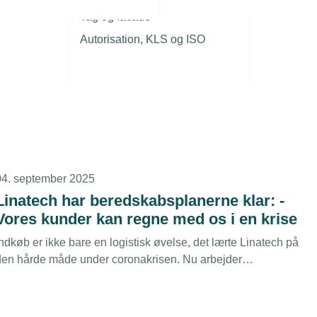
r
17. september 2025
Tag og facade
Ny undersøgelse: IT-sikkerheden halter på
Autorisation, KLS og ISO
hjemmearbejdspladsen
2 ud af 3 adspurgte virksomheder tilbyder hjemmearbejde
mindst én dag om ugen, men næsten halvdelen af
virksomhederne har ikke særlige it-sikkerhedsforanstaltninger,
viser en ny undersøgelse fra TDC Erhverv.
04. september 2025
Linatech har beredskabsplanerne klar: -
Vores kunder kan regne med os i en krise
ndkøb er ikke bare en logistisk øvelse, det lærte Linatech på
den hårde måde under coronakrisen. Nu arbejder
industrivirksomheden konstant med at forbedre sine
forsyningskæder og sikre sin modstandsdygtighed.