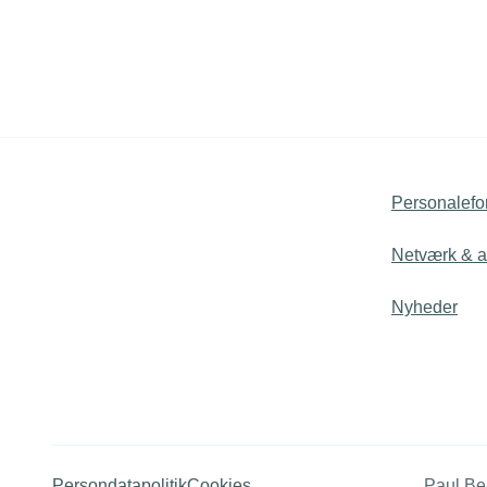
Personalefo
Netværk & ak
Nyheder
Persondatapolitik
Cookies
Paul Be