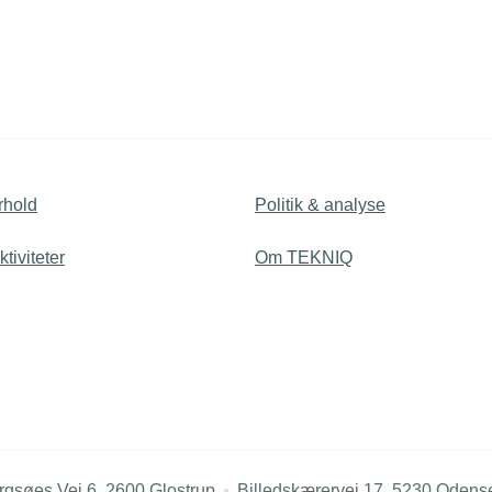
rhold
Politik & analyse
tiviteter
Om TEKNIQ
rgsøes Vej 6, 2600 Glostrup
Billedskærervej 17, 5230 Odens