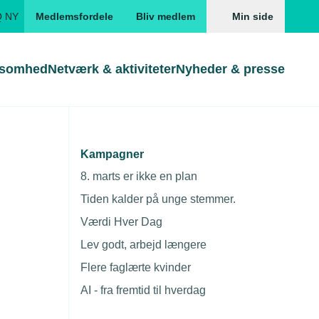
Q NY
Medlemsfordele
Bliv medlem
Min side
ksomhed
Netværk & aktiviteter
Nyheder & presse
Genveje
Genveje
serne
Kampagner
Søg
Gå direkte til
Gå direkte til
EUD
8. marts er ikke en plan
Skabeloner og kontrakter
Skabeloner
ddannelser
Tiden kalder på unge stemmer.
Beregn opsigelsesvarsel
TEKNIQ app
Værdi Hver Dag
nde uddannelser
Lev godt, arbejd længere
nelse og tilskud
Flere faglærte kvinder
ngsmateriale
AI - fra fremtid til hverdag