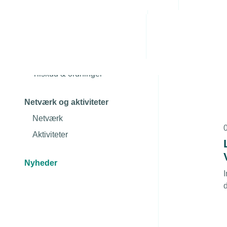
Administrative byrde
Arbejdsmiljø
Brancheviden
Personaleledelse
Fagområderne
Juridiske tvister
Uddannelserne
Tilskud & ordninger
Netværk og aktiviteter
Netværk
Aktiviteter
Nyheder
I