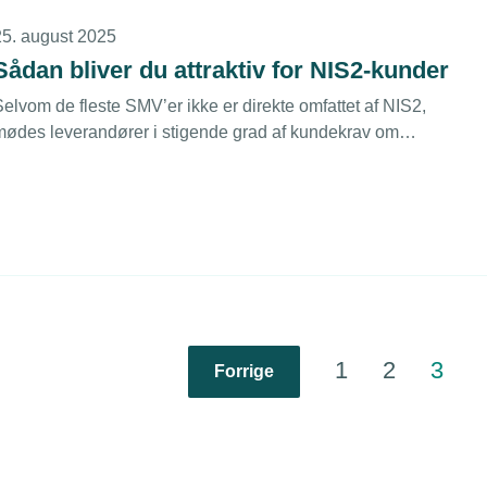
25. august 2025
Sådan bliver du attraktiv for NIS2-kunder
elvom de fleste SMV’er ikke er direkte omfattet af NIS2,
mødes leverandører i stigende grad af kundekrav om
dokumentation og sikkerhed. Med energisektorens nye
bekendtgørelse som inspiration kan du gøre cybersikkerhed
il en konkurrencefordel.
1
2
3
Forrige